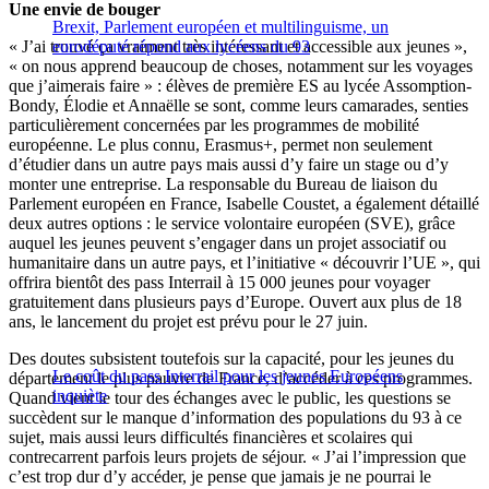
Une envie de bouger
Brexit, Parlement européen et multilinguisme, un
« J’ai trouvé ça vraiment très intéressant et accessible aux jeunes »,
eurodéputé répond aux lycéens du 93
« on nous apprend beaucoup de choses, notamment sur les voyages
que j’aimerais faire »
: élèves de première ES au lycée Assomption-
Bondy, Élodie et Annaëlle se sont, comme leurs camarades, senties
particulièrement concernées par les programmes de mobilité
européenne. Le plus connu, Erasmus+, permet non seulement
d’étudier dans un autre pays mais aussi d’y faire un stage ou d’y
monter une entreprise. La responsable du Bureau de liaison du
Parlement européen en France, Isabelle Coustet, a également détaillé
deux autres options : le service volontaire européen (SVE), grâce
auquel les jeunes peuvent s’engager dans un projet associatif ou
humanitaire dans un autre pays, et l’initiative « découvrir l’UE », qui
offrira bientôt des pass Interrail à 15 000 jeunes pour voyager
gratuitement dans plusieurs pays d’Europe. Ouvert aux plus de 18
ans, le lancement du projet est prévu pour le 27 juin.
Des doutes subsistent toutefois sur la capacité, pour les jeunes du
Le coût du pass Interrail pour les jeunes Européens
département le plus pauvre de France, d’accéder à ces programmes.
inquiète
Quand vient le tour des échanges avec le public, les questions se
succèdent sur le manque d’information des populations du 93 à ce
sujet, mais aussi leurs difficultés financières et scolaires qui
contrecarrent parfois leurs projets de séjour. « J’ai l’impression que
c’est trop dur d’y accéder, je pense que jamais je ne pourrai le