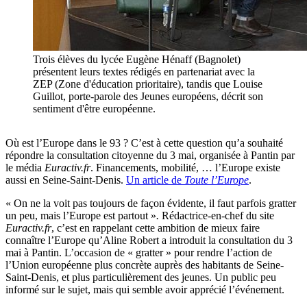
Trois élèves du lycée Eugène Hénaff (Bagnolet)
présentent leurs textes rédigés en partenariat avec la
ZEP (Zone d'éducation prioritaire), tandis que Louise
Guillot, porte-parole des Jeunes européens, décrit son
sentiment d'être européenne.
Où est l’Europe dans le 93 ? C’est à cette question qu’a souhaité
répondre la consultation citoyenne du 3 mai, organisée à Pantin par
le média
Euractiv.fr
. Financements, mobilité, … l’Europe existe
aussi en Seine-Saint-Denis.
Un article de
Toute l’Europe
.
« On ne la voit pas toujours de façon évidente, il faut parfois gratter
un peu, mais l’Europe est partout »
.
Rédactrice-en-chef du site
Euractiv.fr
, c’est en rappelant cette ambition de mieux faire
connaître l’Europe qu’Aline Robert a introduit la consultation du 3
mai à Pantin. L’occasion de « gratter »
pour rendre l’action de
l’Union européenne plus concrète auprès des habitants de Seine-
Saint-Denis, et plus particulièrement des jeunes. Un public peu
informé sur le sujet, mais qui semble avoir apprécié l’événement.