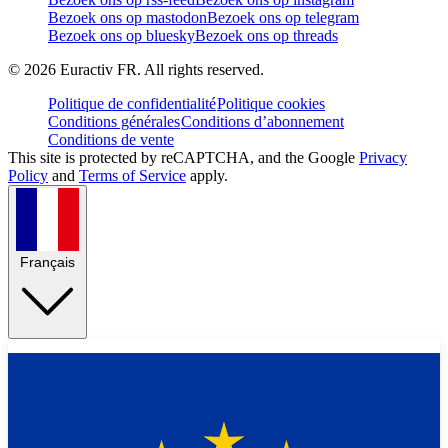
Bezoek ons op mastodon
Bezoek ons op telegram
Bezoek ons op bluesky
Bezoek ons op threads
©
2026
Euractiv FR. All rights reserved.
Politique de confidentialité
Politique cookies
Conditions générales
Conditions d’abonnement
Conditions de vente
This site is protected by reCAPTCHA, and the Google
Privacy
Policy
and
Terms of Service
apply.
Français