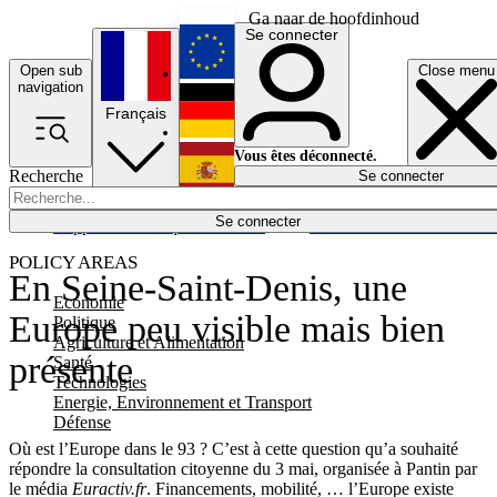
Ga naar de hoofdinhoud
Se connecter
Open sub
Close menu
English
navigation
Français
Deutsch
Vous êtes déconnecté.
Recherche
Se connecter
Español
Lumières éteintes
Se connecter
Rapporteur
Politique
Économie
Newsletters
Evénements
Em
POLICY AREAS
En Seine-Saint-Denis, une
Economie
Europe peu visible mais bien
Politique
Agriculture et Alimentation
présente
Santé
Technologies
Energie, Environnement et Transport
Défense
Où est l’Europe dans le 93 ? C’est à cette question qu’a souhaité
répondre la consultation citoyenne du 3 mai, organisée à Pantin par
le média
Euractiv.fr
. Financements, mobilité, … l’Europe existe