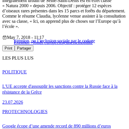
intégralement urbain de Seine-Saint-Denis est en effet classé
« Natura 2000 » depuis 2006. Objectif : protéger 12 espèces
d’oiseaux rares présentes dans les 15 parcs et forêts du département.
Comme le résume Claudia, lycéenne venue assister à la consultation
avec sa classe, « Ici, on apprend plus de choses sur l’Europe qu’à
l’école »
.
May 7, 2018 - 11:17
Simplon, ou l’inclusion sociale par le codage
Erasmus +
fonds européens
jeunesse
mobilité
Print
Partager
LES PLUS LUS
POLITIQUE
L'UE accepte d'assouplir les sanctions contre la Russie face à la
résistance de la Grèce
23.07.2026
PRO
TECHNOLOGIES
Google écope d’une amende record de 890 millions d’euros