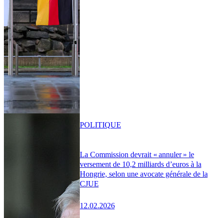
POLITIQUE
La Commission devrait « annuler » le
versement de 10,2 milliards d’euros à la
Hongrie, selon une avocate générale de la
CJUE
12.02.2026