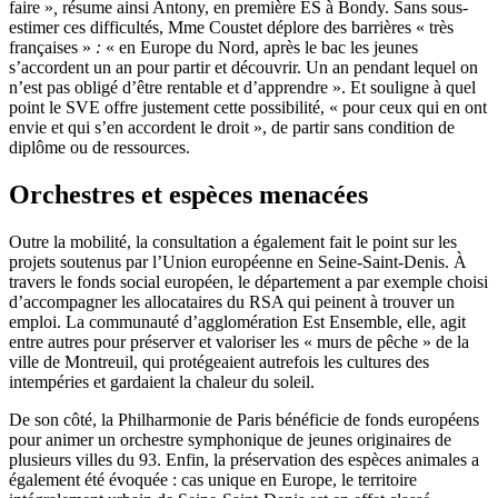
faire »
,
résume ainsi Antony, en première ES à Bondy. Sans sous-
estimer ces difficultés, Mme Coustet déplore des barrières « très
françaises »
:
« en Europe du Nord, après le bac les jeunes
s’accordent un an pour partir et découvrir. Un an pendant lequel on
n’est pas obligé d’être rentable et d’apprendre ». Et souligne à quel
point le SVE offre justement cette possibilité, « pour ceux qui en ont
envie et qui s’en accordent le droit », de partir sans condition de
diplôme ou de ressources.
Orchestres et espèces menacées
Outre la mobilité, la consultation a également fait le point sur les
projets soutenus par l’Union européenne en Seine-Saint-Denis. À
travers le fonds social européen, le département a par exemple choisi
d’accompagner les allocataires du RSA qui peinent à trouver un
emploi. La communauté d’agglomération Est Ensemble, elle, agit
entre autres pour préserver et valoriser les « murs de pêche » de la
ville de Montreuil, qui protégeaient autrefois les cultures des
intempéries et gardaient la chaleur du soleil.
De son côté, la Philharmonie de Paris bénéficie de fonds européens
pour animer un orchestre symphonique de jeunes originaires de
plusieurs villes du 93. Enfin, la préservation des espèces animales a
également été évoquée : cas unique en Europe, le territoire