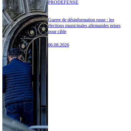
PRO
DÉFENSE
Guerre de désinformation russe : les
élections municipales allemandes prises
pour cible
06.08.2026