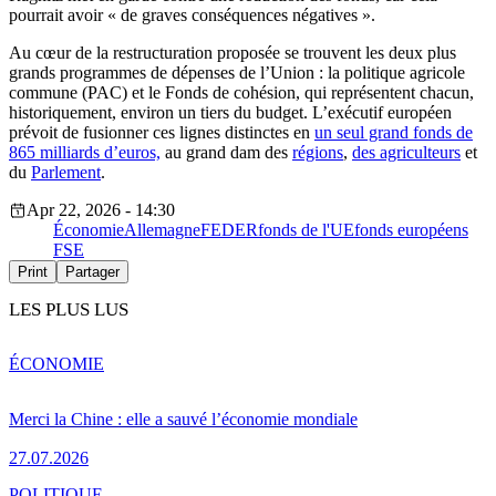
pourrait avoir « de graves conséquences négatives ».
Au cœur de la restructuration proposée se trouvent les deux plus
grands programmes de dépenses de l’Union : la politique agricole
commune (PAC) et le Fonds de cohésion, qui représentent chacun,
historiquement, environ un tiers du budget. L’exécutif européen
prévoit de fusionner ces lignes distinctes en
un seul grand fonds de
865 milliards d’euros,
au grand dam des
régions
,
des agriculteurs
et
du
Parlement
.
Apr 22, 2026 - 14:30
Économie
Allemagne
FEDER
fonds de l'UE
fonds européens
FSE
Print
Partager
LES PLUS LUS
ÉCONOMIE
Merci la Chine : elle a sauvé l’économie mondiale
27.07.2026
POLITIQUE