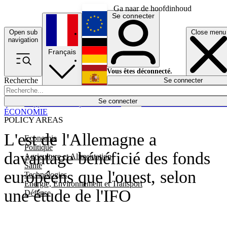
Ga naar de hoofdinhoud
Se connecter
Open sub
Close menu
English
navigation
Français
Deutsch
Vous êtes déconnecté.
Recherche
Se connecter
Español
Lumières éteintes
Se connecter
Rapporteur
Politique
Économie
Newsletters
Evénements
Em
ÉCONOMIE
POLICY AREAS
L'est de l'Allemagne a
Economie
Politique
davantage bénéficié des fonds
Agriculture et Alimentation
Santé
européens que l'ouest, selon
Technologies
Energie, Environnement et Transport
une étude de l'IFO
Défense