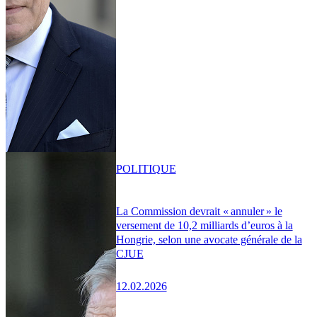
POLITIQUE
La Commission devrait « annuler » le
versement de 10,2 milliards d’euros à la
Hongrie, selon une avocate générale de la
CJUE
12.02.2026