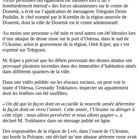
Treize personnes ont également été blessées lors d’un
«
bombardement intensif »
des forces ukrainiennes sur le centre de
Donetsk, a écrit sur l’application de messagerie Telegram Denis
Pushilin, le chef nommé par le Kremlin de la région annexée de
Donetsk, dont la ville de Donetsk est le centre administratif.
Au moins une personne a été tuée et neuf autres ont été blessées lors
d’une attaque de drone russe sur le port d’Odessa, dans le sud de
l’Ukraine, selon le gouverneur de la région, Oleh Kiper, qui s’est
exprimé sur Telegram.
M. Kiper a précisé que les débris provenant des drones abattus ont
provoqué plusieurs incendies dans des immeubles d’habitation situés
dans différents quartiers de la ville.
Dans une vidéo publiée sur les réseaux sociaux, on peut voir le
maire d’Odessa, Gennadiy Trukhanov, inspecter un appartement
dont les fenêtres ont été soufflées.
« On dit que la façon dont on accueille la nouvelle année détermine
la façon dont on vivra l’année. Cette année, l’Ukraine va déroger à
cette règle : nous allons persévérer et nous allons gagner »
, a
déclaré M. Trukhanov dans un message publié en ligne.
Des responsables de la région de Lviv, dans l’ouest de l’Ukraine,
qui borde la Pologne, ont déclaré qu’une attaque aérienne russe avait