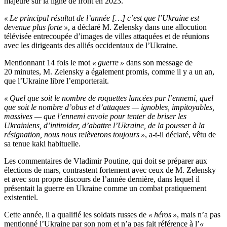
majeure sur la ligne de front en 2023.
« Le principal résultat de l’année […] c’est que l’Ukraine est
devenue plus forte »
, a déclaré M. Zelensky dans une allocution
télévisée entrecoupée d’images de villes attaquées et de réunions
avec les dirigeants des alliés occidentaux de l’Ukraine.
Mentionnant 14 fois le mot
« guerre »
dans son message de
20 minutes, M. Zelensky a également promis, comme il y a un an,
que l’Ukraine libre l’emporterait.
« Quel que soit le nombre de roquettes lancées par l’ennemi, quel
que soit le nombre d’obus et d’attaques — ignobles, impitoyables,
massives — que l’ennemi envoie pour tenter de briser les
Ukrainiens, d’intimider, d’abattre l’Ukraine, de la pousser à la
résignation, nous nous relèverons toujours »
, a-t-il déclaré, vêtu de
sa tenue kaki habituelle.
Les commentaires de Vladimir Poutine, qui doit se préparer aux
élections de mars, contrastent fortement avec ceux de M. Zelensky
et avec son propre discours de l’année dernière, dans lequel il
présentait la guerre en Ukraine comme un combat pratiquement
existentiel.
Cette année, il a qualifié les soldats russes de
« héros »
, mais n’a pas
mentionné l’Ukraine par son nom et n’a pas fait référence à l’
«