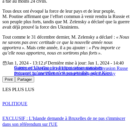
a tué au moins 24 civils.
Tous deux ont évoqué la force de leur pays et de leur peuple,
M. Poutine affirmant que l’effort commun à venir rendra la Russie et
son peuple plus forts, tandis que M. Zelensky a déclaré que la guerre
avait déjà prouvé la force des Ukrainiens.
Tout comme le 31 décembre dernier, M. Zelensky a déclaré :
« Nous
ne savons pas avec certitude ce que la nouvelle année nous
apportera »
. Mais cette année, il a pu ajouter :
« Peu importe ce
qu’elle nous apportera, nous en sortirons plus forts »
.
Jan 1, 2024 - 13:12
Dernière mise à jour: Jan 1, 2024 - 14:40
Guerre en Ukraine : les frappes russes massives
Politique
Chine
Guerre en Ukraine
International
invasion Russe
prouvent qu’une trêve n’est pas possible, selon Kiev
Pologne
Ukraine
Vladimir Poutine
Volodymyr Zelensky
Print
Partager
LES PLUS LUS
POLITIQUE
EXCLUSIF : L'Islande demande à Bruxelles de ne pas s'immiscer
dans son référendum sur l'UE