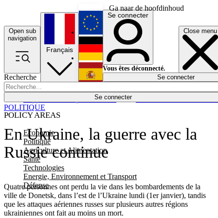
Ga naar de hoofdinhoud
Se connecter
Open sub
Close menu
English
navigation
Français
Deutsch
Vous êtes déconnecté.
Recherche
Se connecter
Español
Lumières éteintes
Se connecter
Rapporteur
Politique
Économie
Newsletters
Evénements
Em
POLITIQUE
POLICY AREAS
En Ukraine, la guerre avec la
Economie
Politique
Russie continue
Agriculture et Alimentation
Santé
Technologies
Energie, Environnement et Transport
Défense
Quatre personnes ont perdu la vie dans les bombardements de la
ville de Donetsk, dans l’est de l’Ukraine lundi (1er janvier), tandis
que les attaques aériennes russes sur plusieurs autres régions
ukrainiennes ont fait au moins un mort.