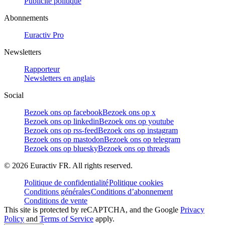
Publicité politique
Abonnements
Euractiv Pro
Newsletters
Rapporteur
Newsletters en anglais
Social
Bezoek ons op facebook
Bezoek ons op x
Bezoek ons op linkedin
Bezoek ons op youtube
Bezoek ons op rss-feed
Bezoek ons op instagram
Bezoek ons op mastodon
Bezoek ons op telegram
Bezoek ons op bluesky
Bezoek ons op threads
©
2026
Euractiv FR. All rights reserved.
Politique de confidentialité
Politique cookies
Conditions générales
Conditions d’abonnement
Conditions de vente
This site is protected by reCAPTCHA, and the Google
Privacy
Policy
and
Terms of Service
apply.