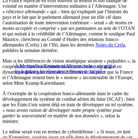
La France reproche en effet souvent sa lenteur et son manque de
volonté en matière d’interventions militaires à l’Allemagne. Une
« réticence allemande »
qui – bien qu’expliquée par l’histoire du
pays et le fait que le parlement allemand joue un rôle clé dans
l’autorisation de toute intervention extérieure – serait
« de moins en
moins acceptée et comprise »
par ses partenaires au sein de l’OTAN
et qui nuirait à la crédibilité de l’Allemagne, comme le souligne Paul
Maurice, chercheur au Comité d’études des relations franco-
allemandes (Cerfa) ) de l’Ifri, dans les dernières
Notes du Cerfa
,
publiées la semaine dernière.
Mais si les différences de vision stratégique seraient
« palpables »
, la
À Montpellier, Emmanuel Macron parle « sécurité »,
coopération franco-allemande aurait aussi beaucoup gagné en
les habitants lui répondent « besoin de mixité »
dynamique grâce justement aux différences. Au point que la France
et l’Allemagne restent bien le
« moteur »
incontestable de l’Europe,
selon Mme Kramp-Karrenbauer.
À l’exemple de la coopération franco-allemande dans le cadre du
développement du système de combat aérien du futur (SCAF) : bien
que les États-Unis soient déjà en train de développer un tel système,
« nous avons raison de développer notre propre système pour
garder la souveraineté en matière de nos données »
, selon la
ministre.
Le même serait vrai en termes de cyberdéfense :
« Si nous, en tant
qu’Européens, voulons jouer un rôle dans le développement de ces