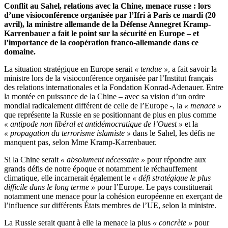
Conflit au Sahel, relations avec la Chine, menace russe : lors
d’une visioconférence organisée par l’Ifri à Paris ce mardi (20
avril), la ministre allemande de la Défense Annegret Kramp-
Karrenbauer a fait le point sur la sécurité en Europe – et
l’importance de la coopération franco-allemande dans ce
domaine.
La situation stratégique en Europe serait
« tendue »
, a fait savoir la
ministre lors de la visioconférence organisée par l’Institut français
des relations internationales et la Fondation Konrad-Adenauer. Entre
la montée en puissance de la Chine – avec sa vision d’un ordre
mondial radicalement différent de celle de l’Europe -, la
« menace »
que représente la Russie en se positionnant de plus en plus comme
« antipode non libéral et antidémocratique de l’Ouest »
et la
« propagation du terrorisme islamiste »
dans le Sahel, les défis ne
manquent pas, selon Mme Kramp-Karrenbauer.
Si la Chine serait
« absolument nécessaire »
pour répondre aux
grands défis de notre époque et notamment le réchauffement
climatique, elle incarnerait également le
« défi stratégique le plus
difficile dans le long terme »
pour l’Europe. Le pays constituerait
notamment une menace pour la cohésion européenne en exerçant de
l’influence sur différents États membres de l’UE, selon la ministre.
La Russie serait quant à elle la menace la plus
« concrète »
pour