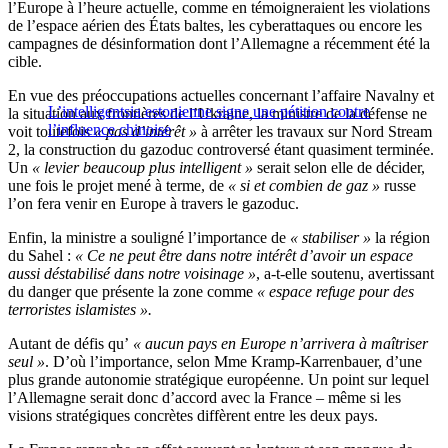
l’Europe à l’heure actuelle, comme en témoigneraient les violations
de l’espace aérien des États baltes, les cyberattaques ou encore les
campagnes de désinformation dont l’Allemagne a récemment été la
cible.
En vue des préoccupations actuelles concernant l’affaire Navalny et
L’intelligentsia estonienne signe une pétition contre
la situation aux frontières de l’Ukraine, la ministre de la défense ne
l’influence chinoise
voit toutefois
« pas d’intérêt »
à arrêter les travaux sur Nord Stream
2, la construction du gazoduc controversé étant quasiment terminée.
Un
« levier beaucoup plus intelligent »
serait selon elle de décider,
une fois le projet mené à terme, de
« si et combien de gaz »
russe
l’on fera venir en Europe à travers le gazoduc.
Enfin, la ministre a souligné l’importance de
« stabiliser »
la région
du Sahel :
« Ce ne peut être dans notre intérêt d’avoir un espace
aussi déstabilisé dans notre voisinage »
, a-t-elle soutenu, avertissant
du danger que présente la zone comme
« espace refuge pour des
terroristes islamistes ».
Autant de défis qu’
« aucun pays en Europe n’arrivera à maîtriser
seul »
. D’où l’importance, selon Mme Kramp-Karrenbauer, d’une
plus grande autonomie stratégique européenne. Un point sur lequel
l’Allemagne serait donc d’accord avec la France – même si les
visions stratégiques concrètes diffèrent entre les deux pays.