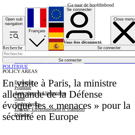
Ga naar de hoofdinhoud
Se connecter
Open sub
Close menu
English
navigation
Français
Deutsch
Vous êtes déconnecté.
Recherche
Se connecter
Español
Lumières éteintes
Se connecter
Rapporteur
Politique
Économie
Newsletters
Evénements
Em
POLITIQUE
POLICY AREAS
En visite à Paris, la ministre
Economie
Politique
allemande de la Défense
Agriculture et Alimentation
Santé
évoque les « menaces » pour la
Technologies
Energie, Environnement et Transport
sécurité en Europe
Défense