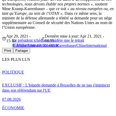
technologies, nous devons établir nos propres normes »
, soutient
Mme Kramp-Karrenbauer – que ce soit
« au niveau européen ou, en
tant qu’Europe, au sein de l’OTAN »
. Dans ce même sens, la
ministre de la défense allemande a réitéré sa demande pour un siège
supplémentaire au Conseil de sécurité des Nations Unies au nom de
l’Union européenne.
Apr 20, 2021 -
Dernière mise à jour: Apr 21, 2021 -
Le président tchèque considère que le retrait
15:10
08:55
d’Afghanistan est une erreur
Politique
Annegret Kramp-Karrenbauer
Chine
International
Print
Partager
LES PLUS LUS
POLITIQUE
EXCLUSIF : L'Islande demande à Bruxelles de ne pas s'immiscer
dans son référendum sur l'UE
07.08.2026
ÉCONOMIE