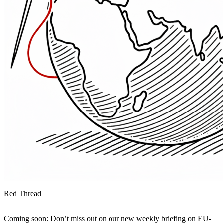
Red Thread
Coming soon: Don’t miss out on our new weekly briefing on EU-