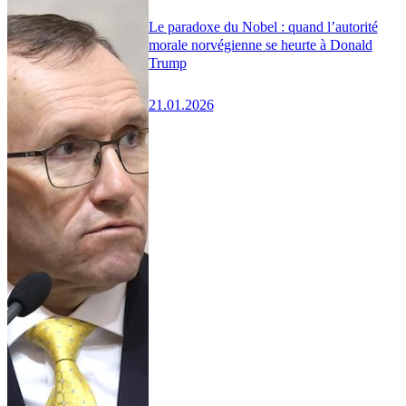
Le paradoxe du Nobel : quand l’autorité
morale norvégienne se heurte à Donald
Trump
21.01.2026