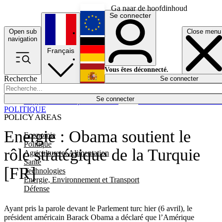
Ga naar de hoofdinhoud
Se connecter
Open sub
Close menu
English
navigation
Français
Deutsch
Vous êtes déconnecté.
Recherche
Se connecter
Español
Lumières éteintes
Se connecter
Rapporteur
Politique
Économie
Newsletters
Evénements
Em
POLITIQUE
POLICY AREAS
Energie : Obama soutient le
Economie
Politique
rôle stratégique de la Turquie
Agriculture et Alimentation
Santé
[FR]
Technologies
Energie, Environnement et Transport
Défense
Ayant pris la parole devant le Parlement turc hier (6 avril), le
président américain Barack Obama a déclaré que l’Amérique