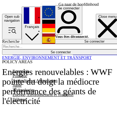
Ga naar de hoofdinhoud
Se connecter
Open sub
Close menu
English
navigation
Français
Deutsch
Vous êtes déconnecté.
Recherche
Se connecter
Español
Lumières éteintes
Se connecter
Rapporteur
Politique
Économie
Newsletters
Evénements
Em
ENERGIE, ENVIRONNEMENT ET TRANSPORT
POLICY AREAS
Energies renouvelables : WWF
Economie
Politique
pointe du doigt la médiocre
Agriculture et Alimentation
Santé
performance des géants de
Technologies
Energie, Environnement et Transport
l'électricité
Défense