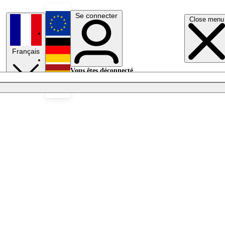
Se connecter
Close menu
English
Français
Deutsch
Vous êtes déconnecté.
Se connecter
Español
Lumières éteintes