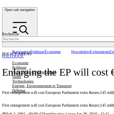
Open sub navigation
Recherche
Rapporteur
Politique
Économie
Newsletters
Evénements
Em
POLICY AREAS
POLITIQUE
Economie
Politique
Enlarging the EP will cost 
Agriculture et Alimentation
Santé
Technologies
Energie, Environnement et Transport
Défense
First enlargement will cost European Parliament extra &euro;145 milli
First enlargement will cost European Parliament extra &euro;145 milli
Feb 2, 2001 - 00:00
Dernière mise à jour: Jan 29, 2010 - 11:11