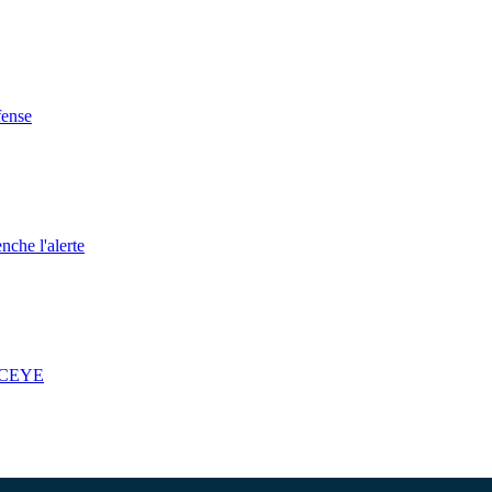
fense
nche l'alerte
 ICEYE