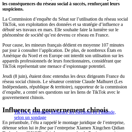
les conséquences du réseau social à succès, renforçant leurs
suspicions.
La Commission d’enquête du Sénat sur l’utilisation du réseau social
TikTok, son exploitation des données et sa stratégie d’influence a
débuté ses travaux en mars. Elle souhaite faire la lumière sur le
phénomène de société qu’est devenu ce réseau en France.
Pour cause, les mineurs français dédient en moyenne 107 minutes
par jour à consulter l’application. De plus, de nombreux États en
Amérique du Nord et en Europe ont interdit son utilisation sur les
appareils professionnels de leurs fonctionnaires, considérant que
TikTok représentait une menace d’espionnage potentiel.
Jeudi (8 juin), étaient donc entendus les deux dirigeants France du
réseau social chinois. Le sénateur centriste Claude Malhuret (Les
Indépendants, république & territoire), rapporteur de la commission
d’enquête, a centré ses questions sur les liens de TikTok avec le
gouvernement chinois.
Influence du gouvernement chinois
TikTok a fortement influencé les élections en Finlande,
selon un sondage
En préambule, l’élu a rappelé le montage juridique de l’entreprise,
détenue selon lui
in fine
par l’entreprise Xiamen Xingchen Qidian