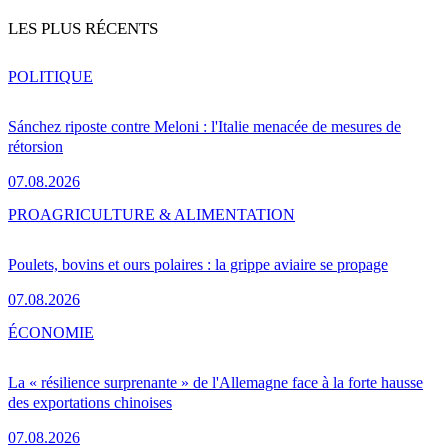
LES PLUS RÉCENTS
POLITIQUE
Sánchez riposte contre Meloni : l'Italie menacée de mesures de
rétorsion
07.08.2026
PRO
AGRICULTURE & ALIMENTATION
Poulets, bovins et ours polaires : la grippe aviaire se propage
07.08.2026
ÉCONOMIE
La « résilience surprenante » de l'Allemagne face à la forte hausse
des exportations chinoises
07.08.2026