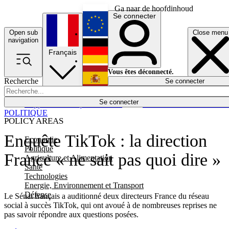
Ga naar de hoofdinhoud
Se connecter
Open sub
Close menu
English
navigation
Français
Deutsch
Vous êtes déconnecté.
Recherche
Se connecter
Español
Lumières éteintes
Se connecter
Rapporteur
Politique
Économie
Newsletters
Evénements
Em
POLITIQUE
POLICY AREAS
Enquête TikTok : la direction
Economie
Politique
France « ne sait pas quoi dire »
Agriculture et Alimentation
Santé
Technologies
Energie, Environnement et Transport
Défense
Le Sénat français a auditionné deux directeurs France du réseau
social à succès TikTok, qui ont avoué à de nombreuses reprises ne
pas savoir répondre aux questions posées.