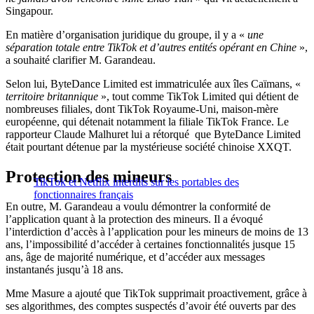
Singapour.
En matière d’organisation juridique du groupe, il y a «
une
séparation totale entre TikTok et d’autres entités opérant en Chine
»,
a souhaité clarifier M. Garandeau.
Selon lui, ByteDance Limited est immatriculée aux îles Caïmans, «
territoire britannique
», tout comme TikTok Limited qui détient de
nombreuses filiales, dont TikTok Royaume-Uni, maison-mère
européenne, qui détenait notamment la filiale TikTok France. Le
rapporteur Claude Malhuret lui a rétorqué que ByteDance Limited
était pourtant détenue par la mystérieuse société chinoise XXQT.
Protection des mineurs
TikTok et Netflix interdits sur les portables des
fonctionnaires français
En outre, M. Garandeau a voulu démontrer la conformité de
l’application quant à la protection des mineurs. Il a évoqué
l’interdiction d’accès à l’application pour les mineurs de moins de 13
ans, l’impossibilité d’accéder à certaines fonctionnalités jusque 15
ans, âge de majorité numérique, et d’accéder aux messages
instantanés jusqu’à 18 ans.
Mme Masure a ajouté que TikTok supprimait proactivement, grâce à
ses algorithmes, des comptes suspectés d’avoir été ouverts par des