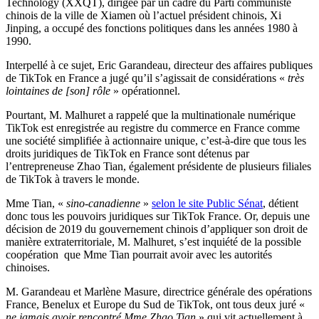
Technology (XXQT), dirigée par un cadre du Parti communiste
chinois de la ville de Xiamen où l’actuel président chinois, Xi
Jinping, a occupé des fonctions politiques dans les années 1980 à
1990.
Interpellé à ce sujet, Eric Garandeau, directeur des affaires publiques
de TikTok en France a jugé qu’il s’agissait de considérations «
très
lointaines de [son] rôle
» opérationnel.
Pourtant, M. Malhuret a rappelé que la multinationale numérique
TikTok est enregistrée au registre du commerce en France comme
une société simplifiée à actionnaire unique, c’est-à-dire que tous les
droits juridiques de TikTok en France sont détenus par
l’entrepreneuse Zhao Tian, également présidente de plusieurs filiales
de TikTok à travers le monde.
Mme Tian, «
sino-canadienne
»
selon le site Public Sénat
, détient
donc tous les pouvoirs juridiques sur TikTok France. Or, depuis une
décision de 2019 du gouvernement chinois d’appliquer son droit de
manière extraterritoriale, M. Malhuret, s’est inquiété de la possible
coopération que Mme Tian pourrait avoir avec les autorités
chinoises.
M. Garandeau et Marlène Masure, directrice générale des opérations
France, Benelux et Europe du Sud de TikTok, ont tous deux juré «
ne jamais avoir rencontré Mme Zhao Tian
» qui vit actuellement à