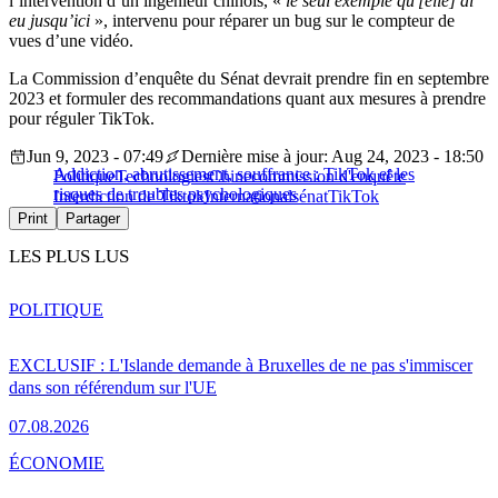
l’intervention d’un ingénieur chinois, «
le seul exemple qu'[elle] ai
eu jusqu’ici
», intervenu pour réparer un bug sur le compteur de
vues d’une vidéo.
La Commission d’enquête du Sénat devrait prendre fin en septembre
2023 et formuler des recommandations quant aux mesures à prendre
pour réguler TikTok.
Jun 9, 2023 - 07:49
Dernière mise à jour: Aug 24, 2023 - 18:50
Addiction, abrutissement, souffrance : TikTok et les
Politique
Technologies
Chine
commission d'enquête
risques de troubles psychologiques
Interdiction de Tiktok
International
sénat
TikTok
Print
Partager
LES PLUS LUS
POLITIQUE
EXCLUSIF : L'Islande demande à Bruxelles de ne pas s'immiscer
dans son référendum sur l'UE
07.08.2026
ÉCONOMIE