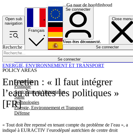
Ga naar de hoofdinhoud
Se connecter
Open sub
Close menu
English
navigation
Français
Deutsch
Vous êtes déconnecté.
Recherche
Se connecter
Español
Lumières éteintes
Se connecter
Rapporteur
Politique
Économie
Newsletters
Evénements
Em
ENERGIE, ENVIRONNEMENT ET TRANSPORT
POLICY AREAS
Entretien : « Il faut intégrer
Economie
Politique
l’eau à toutes les politiques »
Agriculture et Alimentation
Santé
[FR]
Technologies
Energie, Environnement et Transport
Défense
« Tout doit être repensé en tenant compte du problème de l’eau », a
indiqué à EURACTIV l’eurodéputé autrichien de centre droit