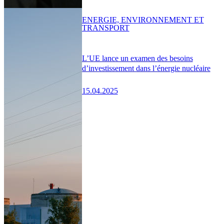
ENERGIE, ENVIRONNEMENT ET
TRANSPORT
L’UE lance un examen des besoins
d’investissement dans l’énergie nucléaire
15.04.2025