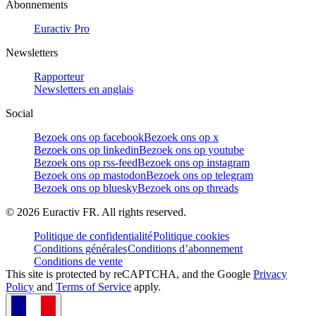
Abonnements
Euractiv Pro
Newsletters
Rapporteur
Newsletters en anglais
Social
Bezoek ons op facebook
Bezoek ons op x
Bezoek ons op linkedin
Bezoek ons op youtube
Bezoek ons op rss-feed
Bezoek ons op instagram
Bezoek ons op mastodon
Bezoek ons op telegram
Bezoek ons op bluesky
Bezoek ons op threads
©
2026
Euractiv FR. All rights reserved.
Politique de confidentialité
Politique cookies
Conditions générales
Conditions d’abonnement
Conditions de vente
This site is protected by reCAPTCHA, and the Google
Privacy
Policy
and
Terms of Service
apply.