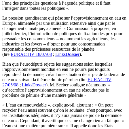
l’une des principales questions à l’agenda politique et il faut
l’intégrer dans toutes les politiques ».
La pression grandissante qui pèse sur l’approvisionnement en eau en
Europe, alimentée par une utilisation extensive ainsi que par le
changement climatique, a amené la Commission à proposer, en
juillet dernier, l’introduction de politiques de fixation des prix pour
persuader les consommateurs – notamment les agriculteurs, les
industries et les foyers – d’opter pour une consommation
responsable des précieuses ressources de la planète
(lire
EURACTIV 18/07/08
;
LinksDossier
).
Bien que l’eurodéputé rejette les suggestions selon lesquelles
l’approvisionnement mondial en eau ne pourra pas toujours
répondre à la demande, créant une situation de « pic de la demande
en eau » suivant la théorie du pic pétrolier (lire
EURACTIV
27/05/08
;
LinksDossier
), M. Seeber souligne néanmoins «
qu’accroître l’approvisionnement en eau ne résoudra pas le
problème de pénurie d’une manière générale ».
« L’eau est renouvelable », explique-t-il, ajoutant : « On peut
recycler l’eau aussi souvent qu’on le souhaite, c’est pourquoi avec
les installations adéquates, il n’y aura jamais de pic de la demande
en eau ». Cependant, il avertit que cela ne change rien au fait que «
l’eau est une matière première rare ». Il appelle donc les Etats