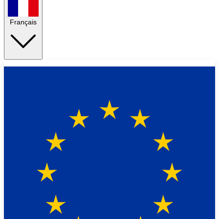
Français