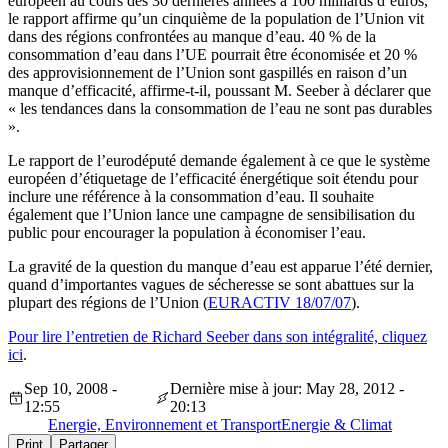
européen au cours des 30 dernières années à 100 milliards d’euros,
le rapport affirme qu’un cinquième de la population de l’Union vit
dans des régions confrontées au manque d’eau. 40 % de la
consommation d’eau dans l’UE pourrait être économisée et 20 %
des approvisionnement de l’Union sont gaspillés en raison d’un
manque d’efficacité, affirme-t-il, poussant M. Seeber à déclarer que
« les tendances dans la consommation de l’eau ne sont pas durables
».
Le rapport de l’eurodéputé demande également à ce que le système
européen d’étiquetage de l’efficacité énergétique soit étendu pour
inclure une référence à la consommation d’eau. Il souhaite
également que l’Union lance une campagne de sensibilisation du
public pour encourager la population à économiser l’eau.
La gravité de la question du manque d’eau est apparue l’été dernier,
quand d’importantes vagues de sécheresse se sont abattues sur la
plupart des régions de l’Union (
EURACTIV 18/07/07
).
Pour lire l’entretien de Richard Seeber dans son intégralité, cliquez
ici
.
Sep 10, 2008 -
Dernière mise à jour: May 28, 2012 -
12:55
20:13
Energie, Environnement et Transport
Energie & Climat
Print
Partager