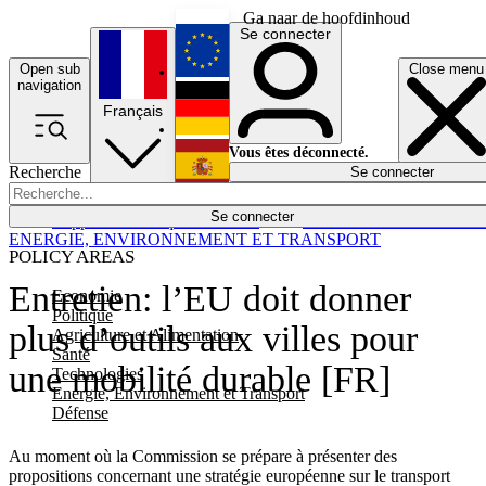
Ga naar de hoofdinhoud
Se connecter
Open sub
Close menu
English
navigation
Français
Deutsch
Vous êtes déconnecté.
Recherche
Se connecter
Español
Lumières éteintes
Se connecter
Rapporteur
Politique
Économie
Newsletters
Evénements
Em
ENERGIE, ENVIRONNEMENT ET TRANSPORT
POLICY AREAS
Entretien: l’EU doit donner
Economie
Politique
plus d’outils aux villes pour
Agriculture et Alimentation
Santé
une mobilité durable [FR]
Technologies
Energie, Environnement et Transport
Défense
Au moment où la Commission se prépare à présenter des
propositions concernant une stratégie européenne sur le transport