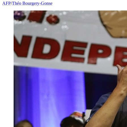
AFP
/
Théo Bourgery-Gonse