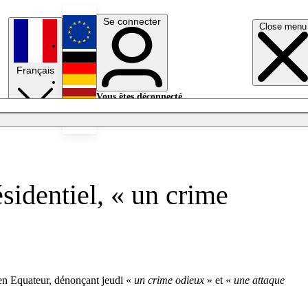
Se connecter
Close menu
English
Français
Deutsch
Vous êtes déconnecté.
Se connecter
Español
Lumières éteintes
sidentiel, « un crime
e en Equateur, dénonçant jeudi «
un crime odieux
» et «
une attaque