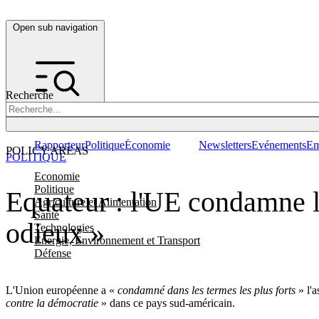
Open sub navigation
Recherche
Rapporteur
Politique
Économie
Newsletters
Evénements
Em
POLICY AREAS
POLITIQUE
Economie
Politique
Equateur : l'UE condamne l'
Agriculture et Alimentation
Santé
odieux »
Technologies
Energie, Environnement et Transport
Défense
L'Union européenne a «
condamné dans les termes les plus forts
» l'
contre la démocratie
» dans ce pays sud-américain.