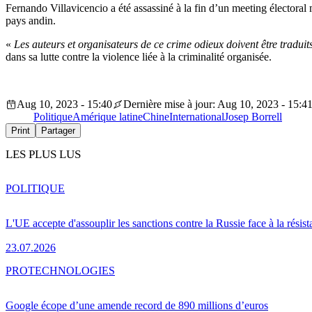
Fernando Villavicencio a été assassiné à la fin d’un meeting électoral 
pays andin.
«
Les auteurs et organisateurs de ce crime odieux doivent être traduit
dans sa lutte contre la violence liée à la criminalité organisée.
Aug 10, 2023 - 15:40
Dernière mise à jour: Aug 10, 2023 - 15:4
Politique
Amérique latine
Chine
International
Josep Borrell
Print
Partager
LES PLUS LUS
POLITIQUE
L'UE accepte d'assouplir les sanctions contre la Russie face à la résis
23.07.2026
PRO
TECHNOLOGIES
Google écope d’une amende record de 890 millions d’euros