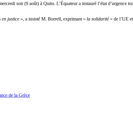
mercredi soir (9 août) à Quito. L’Équateur a instauré l’état d’urgence to
s en justice
», a insisté M. Borrell, exprimant «
la solidarité
» de l’UE et
1
tance de la Grèce