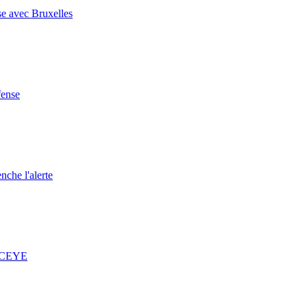
se avec Bruxelles
fense
nche l'alerte
 ICEYE