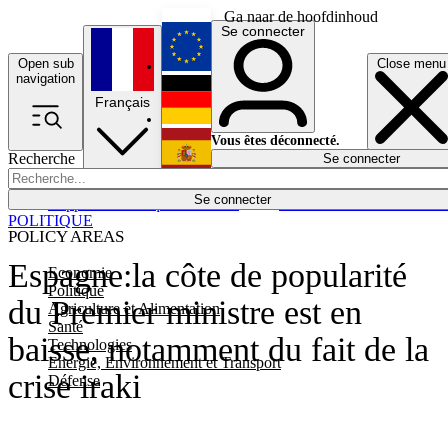
Ga naar de hoofdinhoud
Se connecter
Open sub
Close menu
English
navigation
Français
Deutsch
Vous êtes déconnecté.
Recherche
Se connecter
Español
Lumières éteintes
Se connecter
Rapporteur
Politique
Économie
Newsletters
Evénements
Em
POLITIQUE
POLICY AREAS
Espagne:la côte de popularité
Economie
Politique
du Premier ministre est en
Agriculture et Alimentation
Santé
baisse, notamment du fait de la
Technologies
Energie, Environnement et Transport
crise iraki
Défense