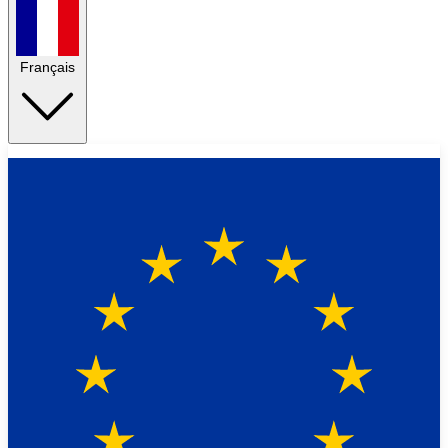
Français