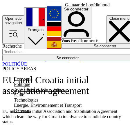
Ga naar de hoofdinhoud
Se connecter
Open sub
Close menu
English
navigation
Français
Deutsch
Vous êtes déconnecté.
Recherche
Se connecter
Español
Lumières éteintes
Se connecter
Rapporteur
Politique
Économie
Newsletters
Evénements
Em
POLITIQUE
POLICY AREAS
EU and Croatia initial
Economie
Politique
association agreement
Agriculture et Alimentation
Santé
Technologies
Energie, Environnement et Transport
Défense
EU and Croatia initial Association and Stabilisation Agreement
which clears the way for Croatia to advance to candidate country
status