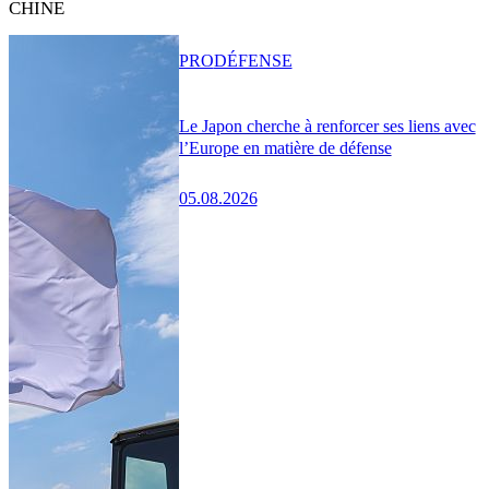
CHINE
PRO
DÉFENSE
Le Japon cherche à renforcer ses liens avec
l’Europe en matière de défense
05.08.2026