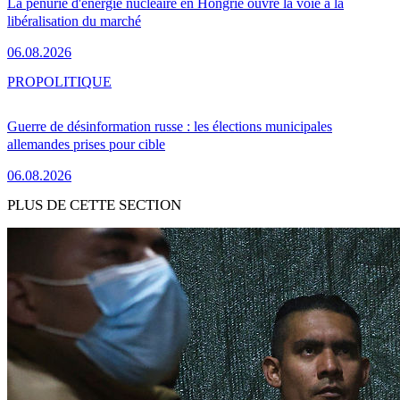
La pénurie d'énergie nucléaire en Hongrie ouvre la voie à la
libéralisation du marché
06.08.2026
PRO
POLITIQUE
Guerre de désinformation russe : les élections municipales
allemandes prises pour cible
06.08.2026
PLUS DE CETTE SECTION