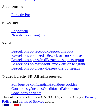
Abonnements
Euractiv Pro
Newsletters
Rapporteur
Newsletters en anglais
Social
Bezoek ons op facebook
Bezoek ons op x
Bezoek ons op linkedin
Bezoek ons op youtube
Bezoek ons op rss-feed
Bezoek ons op instagram
Bezoek ons op mastodon
Bezoek ons op telegram
Bezoek ons op bluesky
Bezoek ons op threads
©
2026
Euractiv FR. All rights reserved.
Politique de confidentialité
Politique cookies
Conditions générales
Conditions d’abonnement
Conditions de vente
This site is protected by reCAPTCHA, and the Google
Privacy
Policy
and
Terms of Service
apply.