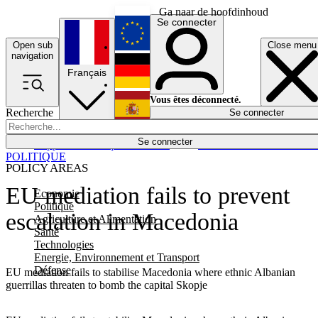
Ga naar de hoofdinhoud
Se connecter
Open sub
Close menu
English
navigation
Français
Deutsch
Vous êtes déconnecté.
Recherche
Se connecter
Español
Lumières éteintes
Se connecter
Rapporteur
Politique
Économie
Newsletters
Evénements
Em
POLITIQUE
POLICY AREAS
EU mediation fails to prevent
Economie
Politique
escalation in Macedonia
Agriculture et Alimentation
Santé
Technologies
Energie, Environnement et Transport
Défense
EU mediation fails to stabilise Macedonia where ethnic Albanian
guerrillas threaten to bomb the capital Skopje