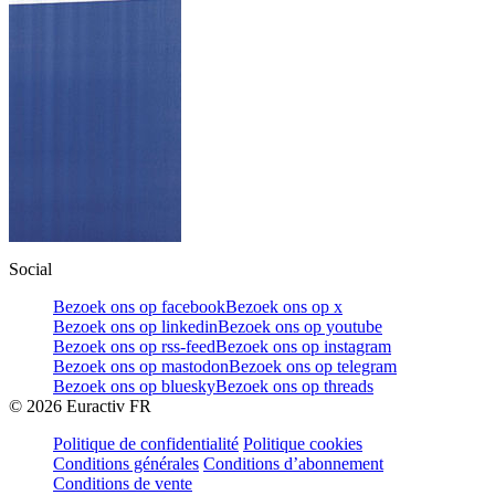
Social
Bezoek ons op facebook
Bezoek ons op x
Bezoek ons op linkedin
Bezoek ons op youtube
Bezoek ons op rss-feed
Bezoek ons op instagram
Bezoek ons op mastodon
Bezoek ons op telegram
Bezoek ons op bluesky
Bezoek ons op threads
©
2026
Euractiv FR
Politique de confidentialité
Politique cookies
Conditions générales
Conditions d’abonnement
Conditions de vente