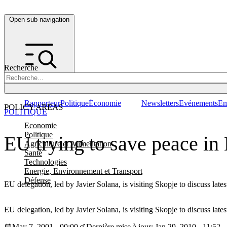
Open sub navigation
Recherche
Rapporteur
Politique
Économie
Newsletters
Evénements
Em
POLICY AREAS
POLITIQUE
Economie
Politique
EU trying to save peace i
Agriculture et Alimentation
Santé
Technologies
Energie, Environnement et Transport
Défense
EU delegation, led by Javier Solana, is visiting Skopje to discuss la
EU delegation, led by Javier Solana, is visiting Skopje to discuss la
May 7, 2001 - 00:00
Dernière mise à jour: Jan 29, 2010 - 11:52