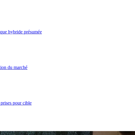
taque hybride présumée
ation du marché
prises pour cible