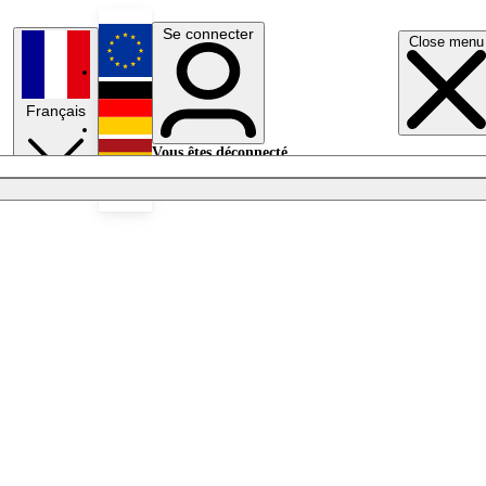
Se connecter
Close menu
English
Français
Deutsch
Vous êtes déconnecté.
Se connecter
Español
Lumières éteintes