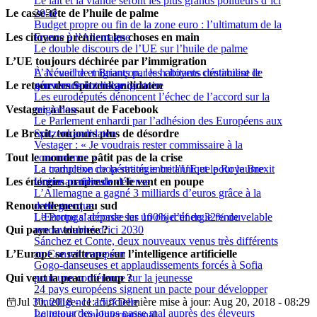
Le lait et la viande seront les plus grands pollueurs d’ici
Le casse-tête de l’huile de palme
2050
Budget propre ou fin de la zone euro : l’ultimatum de la
Les citoyens prennent les choses en main
France à l’Allemagne
Le double discours de l’UE sur l’huile de palme
L’UE toujours déchirée par l’immigration
L’accueil de migrants par les citoyens déstabilise le
À Névache et Briançon, les habitants continuent de
Le retour des Spitzenkandidaten
gouvernement belge
gérer seuls la crise migratoire
Les eurodéputés dénoncent l’échec de l’accord sur la
Vestager à l’assaut de Facebook
migration
Le Parlement enhardi par l’adhésion des Européens aux
Le Brexit, toujours plus de désordre
Spitzenkandidaten
Vestager : « Je voudrais rester commissaire à la
Tout le monde ne pâtit pas de la crise
concurrence »
La traduction de la stratégie britannique pour le Brexit
La complexe coopération entre l’UE et le Royaume-
Les énergies propres ont le vent en poupe
tourne au ridicule
Uni en matière de défense
L’Allemagne a gagné 3 milliards d’euros grâce à la
Renouvellement au sud
dette grecque
L’Europe s’accorde sur un objectif de 32% de
Le Portugal dépasse les 100% d’énergie renouvelable
Qui paye la tournée ?
renouvelables d’ici 2030
Sánchez et Conte, deux nouveaux venus très différents
L’Europe se rattrape sur l’intelligence artificielle
au Conseil européen
Gogo-danseuses et applaudissements forcés à Sofia
Qui veut la peau du loup ?
pour une conférence sur la jeunesse
24 pays européens signent un pacte pour développer
Jul 30, 2018 - 11:15
l’intelligence artificielle
Dernière mise à jour: Aug 20, 2018 - 08:29
Le retour des loups passe mal auprès des éleveurs
Politique
Chine
International