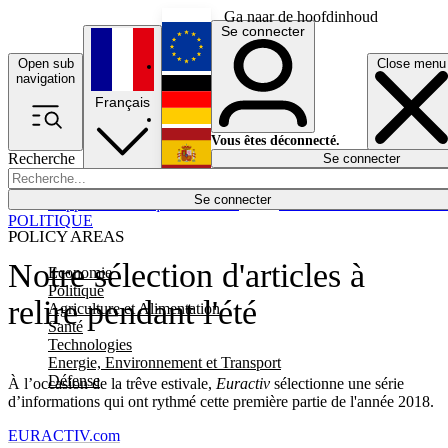
Ga naar de hoofdinhoud
Se connecter
Open sub
Close menu
English
navigation
Français
Deutsch
Vous êtes déconnecté.
Recherche
Se connecter
Español
Lumières éteintes
Se connecter
Rapporteur
Politique
Économie
Newsletters
Evénements
Em
POLITIQUE
POLICY AREAS
Notre sélection d'articles à
Economie
Politique
relire pendant l'été
Agriculture et Alimentation
Santé
Technologies
Energie, Environnement et Transport
Défense
À l’occasion de la trêve estivale,
Euractiv
sélectionne une série
d’informations qui ont rythmé cette première partie de l'année 2018.
EURACTIV.com