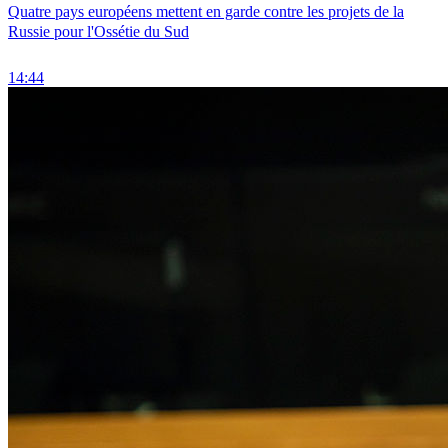
Quatre pays européens mettent en garde contre les projets de la
Russie pour l'Ossétie du Sud
14:44