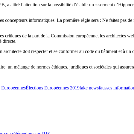
, a attiré l’attention sur la possibilité d’établir un « serment d’Hippo
es concepteurs informatiques. La première règle sera : Ne faites pas de m
s critiques de la part de la Commission européenne, les architectes web e
 directe.
n architecte doit respecter et se conformer au code du bâtiment et à un c
e, un mélange de normes éthiques, juridiques et sociétales qui assurera
s Européennes
Élections Européennes 2019
fake news
fausses informatio
s son référendum sur l'UE