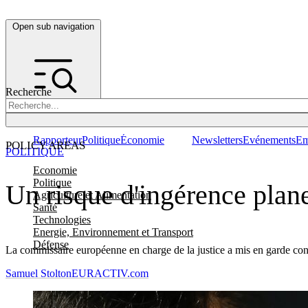
Open sub navigation
Recherche
Rapporteur
Politique
Économie
Newsletters
Evénements
Em
POLICY AREAS
POLITIQUE
Economie
Politique
Un risque d'ingérence plane
Agriculture et Alimentation
Santé
Technologies
Energie, Environnement et Transport
Défense
La commissaire européenne en charge de la justice a mis en garde contr
Samuel Stolton
EURACTIV.com