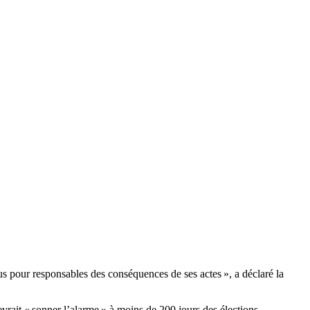
s pour responsables des conséquences de ses actes », a déclaré la
rait « sonner l’alarme » à moins de 200 jours des élections