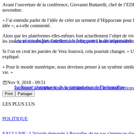
Avant l’ouverture de la conférence, Giovanni Buttarelli, chef de l’EDPB
novembre.
« J’ai entendu parler de l’idée de créer un serment d’Hippocrate pour l
idée », a-t-elle commenté.
Alors que les plateformes elles-mêmes font actuellement l’objet de vive
Les géants du Net s’attellent à la lutte contre la désinformation
les interfaces numériques fonctionnent échappent à toute responsabilité
Si l’on en croit les paroles de Vera Jourová, cela pourrait changer. « U
expliqué.
« Pour le monde numérique, nous devrions penser à un système similair
vie. »
Nov 9, 2018 - 09:51
La Russie championne de la manipulation de l’information
Politique
Cambridge Analytica
désinformation
Élections
Élection
Print
Partager
LES PLUS LUS
POLITIQUE
EXCLUSIF : L'Islande demande à Bruxelles de ne pas s'immiscer dan