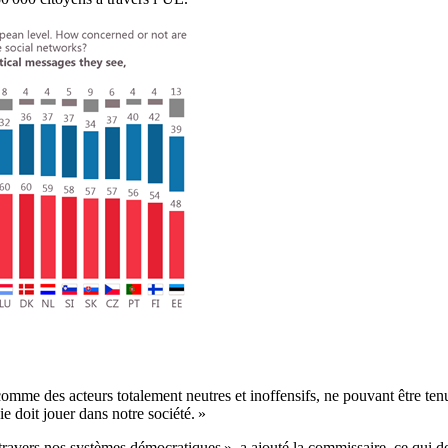
me des acteurs totalement neutres et inoffensifs, ne pouvant être tenu
e doit jouer dans notre société. »
vers nos systèmes démocratiques », a ajouté la commissaire, ce qui dev