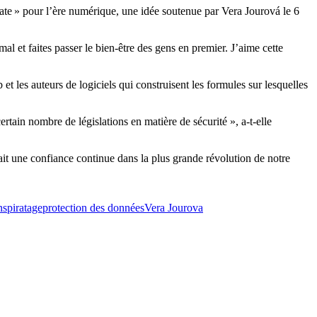
crate » pour l’ère numérique, une idée soutenue par Vera Jourová le 6
al et faites passer le bien-être des gens en premier. J’aime cette
t les auteurs de logiciels qui construisent les formules sur lesquelles
ertain nombre de législations en matière de sécurité », a-t-elle
it une confiance continue dans la plus grande révolution de notre
ns
piratage
protection des données
Vera Jourova