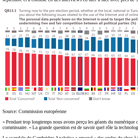
Source: Commission européenne
« Pendant trop longtemps nous avons perçu les géants du numérique com
commissaire. « La grande question est de savoir quel rôle la technologi
Le scandale de Cambridge Analytica a envoyé « des ondes de choc à tra