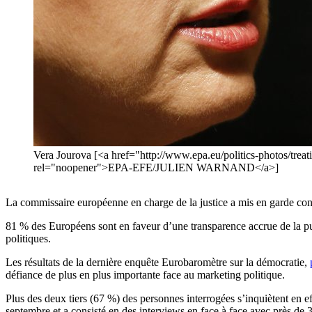
Vera Jourova [<a href="http://www.epa.eu/politics-photos/trea
rel="noopener">EPA-EFE/JULIEN WARNAND</a>]
La commissaire européenne en charge de la justice a mis en garde contr
81 % des Européens sont en faveur d’une transparence accrue de la publ
politiques.
Les résultats de la dernière enquête Eurobaromètre sur la démocratie,
défiance de plus en plus importante face au marketing politique.
Plus des deux tiers (67 %) des personnes interrogées s’inquiètent en eff
septembre et a consisté en des interviews en face à face avec près de 