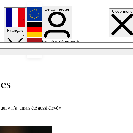
Se connecter
Close menu
English
Français
Deutsch
Vous êtes déconnecté.
Se connecter
Español
Lumières éteintes
nes
ui « n’a jamais été aussi élevé ».