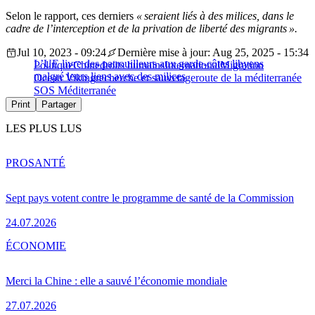
Selon le rapport, ces derniers
« seraient liés à des milices, dans le
cadre de l’interception et de la privation de liberté des migrants ».
Jul 10, 2023 - 09:24
Dernière mise à jour: Aug 25, 2025 - 15:34
L’UE livre des patrouilleurs aux garde-côtes libyens
Politique
Chine
droits humains
International
Migration
malgré leurs liens avec des milices
Ocean Viking
recherche et sauvetage
route de la méditerranée
SOS Méditerranée
Print
Partager
LES PLUS LUS
PRO
SANTÉ
Sept pays votent contre le programme de santé de la Commission
24.07.2026
ÉCONOMIE
Merci la Chine : elle a sauvé l’économie mondiale
27.07.2026