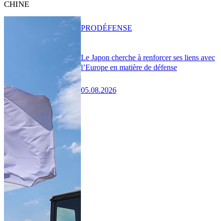
CHINE
PRO
DÉFENSE
Le Japon cherche à renforcer ses liens avec
l’Europe en matière de défense
05.08.2026