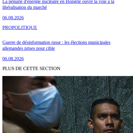
La pénurie d'énergie nucléaire en Hongrie ouvre la voie à la
libéralisation du marché
06.08.2026
PRO
POLITIQUE
Guerre de désinformation russe : les élections municipales
allemandes prises pour cible
06.08.2026
PLUS DE CETTE SECTION