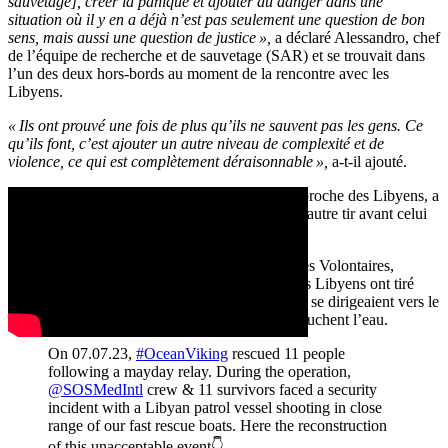
sauvetage], créer la panique et ajouter du danger dans une
situation où il y en a déjà n’est pas seulement une question de bon
sens, mais aussi une question de justice »,
a déclaré Alessandro, chef
de l’équipe de recherche et de sauvetage (SAR) et se trouvait dans
l’un des deux hors-bords au moment de la rencontre avec les
Libyens.
« Ils ont prouvé une fois de plus qu’ils ne sauvent pas les gens. Ce
qu’ils font, c’est ajouter un autre niveau de complexité et de
violence, ce qui est complètement déraisonnable »,
a-t-il ajouté.
L’équipage du deuxième zodiac, qui était plus proche des Libyens, a
confirmé à EURACTIV qu’il avait entendu un autre tir avant celui
montré dans les images.
Une vidéo de l’avion Colibri 2 de l’ONG Pilotes Volontaires,
consultée par EURACTIV, montre comment les Libyens ont tiré
une troisième fois alors que les deux hors-bords se dirigeaient vers le
Ocean Viking
. La vidéo montre les balles qui touchent l’eau.
On 07.07.23,
#OceanViking
rescued 11 people
following a mayday relay. During the operation,
@SOSMedIntl
crew & 11 survivors faced a security
incident with a Libyan patrol vessel shooting in close
range of our fast rescue boats. Here the reconstruction
of this unacceptable event👇