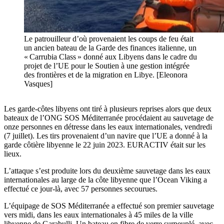
Le patrouilleur d’où provenaient les coups de feu était
un ancien bateau de la Garde des finances italienne, un
« Carrubia Class » donné aux Libyens dans le cadre du
projet de l’UE pour le Soutien à une gestion intégrée
des frontières et de la migration en Libye. [Eleonora
Vasques]
Les garde-côtes libyens ont tiré à plusieurs reprises alors que deux
bateaux de l’ONG SOS Méditerranée procédaient au sauvetage de
onze personnes en détresse dans les eaux internationales, vendredi
(7 juillet). Les tirs provenaient d’un navire que l’UE a donné à la
garde côtière libyenne le 22 juin 2023. EURACTIV était sur les
lieux.
L’attaque s’est produite lors du deuxième sauvetage dans les eaux
internationales au large de la côte libyenne que l’Ocean Viking a
effectué ce jour-là, avec 57 personnes secourues.
L’équipage de SOS Méditerranée a effectué son premier sauvetage
vers midi, dans les eaux internationales à 45 miles de la ville
libyenne de Garabulli. Un bateau en fibre de verre surpeuplé, avec