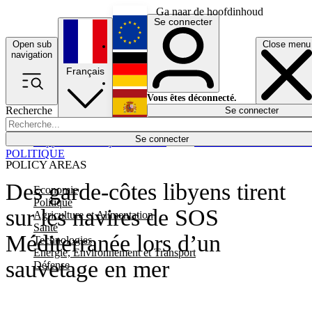
Ga naar de hoofdinhoud
Se connecter
Open sub
Close menu
English
navigation
Français
Deutsch
Vous êtes déconnecté.
Recherche
Se connecter
Español
Lumières éteintes
Se connecter
Rapporteur
Politique
Économie
Newsletters
Evénements
Em
POLITIQUE
POLICY AREAS
Des garde-côtes libyens tirent
Economie
Politique
sur les navires de SOS
Agriculture et Alimentation
Santé
Méditerranée lors d’un
Technologies
Energie, Environnement et Transport
sauvetage en mer
Défense