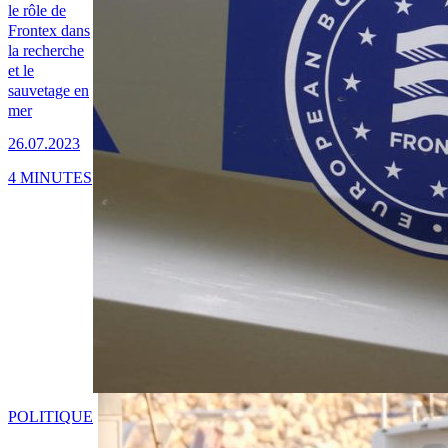
le rôle de
Frontex dans
la recherche
et le
sauvetage en
mer
26.07.2023
4 MINUTES
POLITIQUE