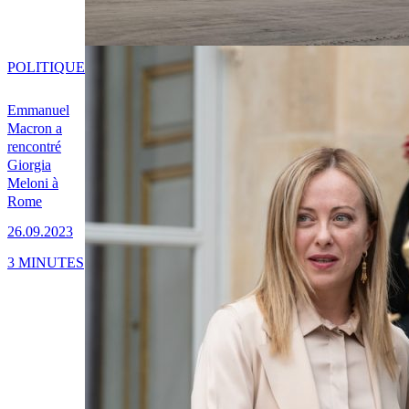
POLITIQUE
Emmanuel
Macron a
rencontré
Giorgia
Meloni à
Rome
26.09.2023
3 MINUTES