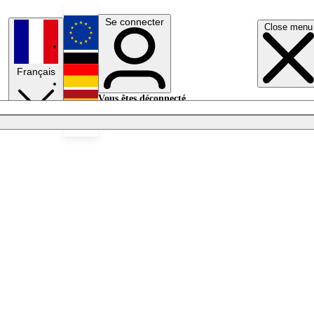
Se connecter
Close menu
English
Français
Deutsch
Vous êtes déconnecté.
Se connecter
Español
Lumières éteintes