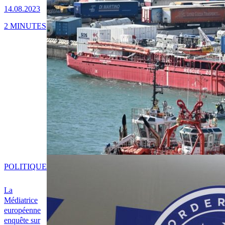
14.08.2023
2 MINUTES
POLITIQUE
La
Médiatrice
européenne
enquête sur