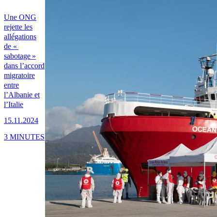
Une ONG
rejette les
allégations
de «
sabotage »
dans l’accord
migratoire
entre
l’Albanie et
l’Italie
15.11.2024
3 MINUTES