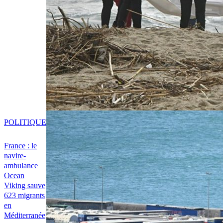
POLITIQUE
France : le
navire-
ambulance
Ocean
Viking sauve
623 migrants
en
Méditerranée