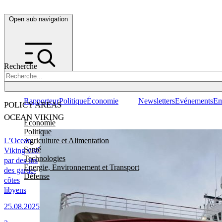
Open sub navigation
Recherche
Rapporteur
Politique
Économie
Newsletters
Evénements
Em
POLICY AREAS
OCEAN VIKING
Economie
Politique
Agriculture et Alimentation
L’Ocean
Santé
Viking visé
Technologies
par des tirs
Energie, Environnement et Transport
des garde-
Défense
côtes
libyens
25.08.2025