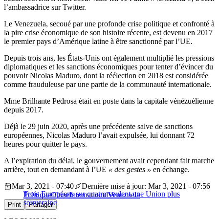
l’ambassadrice sur Twitter.
Le Venezuela, secoué par une profonde crise politique et confronté à
la pire crise économique de son histoire récente, est devenu en 2017
le premier pays d’Amérique latine à être sanctionné par l’UE.
Depuis trois ans, les États-Unis ont également multiplié les pressions
diplomatiques et les sanctions économiques pour tenter d’évincer du
pouvoir Nicolas Maduro, dont la réélection en 2018 est considérée
comme frauduleuse par une partie de la communauté internationale.
Mme Brilhante Pedrosa était en poste dans la capitale vénézuélienne
depuis 2017.
Déjà le 29 juin 2020, après une précédente salve de sanctions
européennes, Nicolas Maduro l’avait expulsée, lui donnant 72
heures pour quitter le pays.
A l’expiration du délai, le gouvernement avait cependant fait marche
arrière, tout en demandant à l’UE
« des gestes »
en échange.
Mar 3, 2021 - 07:40
Dernière mise à jour: Mar 3, 2021 - 07:56
Trois Européens sur quatre veulent une Union plus
Politique
Chine
International
Venezuela
souveraine
Print
Partager