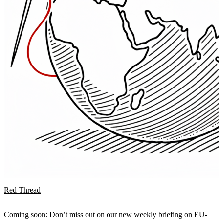
Red Thread
Coming soon: Don’t miss out on our new weekly briefing on EU-