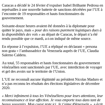
Caracas a décidé le 24 février d’expulser Isabel Brilhante Pedrosa en
représailles à une nouvelle batterie de sanctions décrétées par l’UE à
l’encontre de 19 responsables et hauts fonctionnaires du
gouvernement.
Soixante-douze heures avaient été données à la diplomate pour
quitter le pays, mais
« pour des raisons purement logistiques dues à
la disponibilités des vols »
au départ de Caracas, le départ n’a été
rendu possible que ce mardi, a-t-on indiqué de même source.
En réponse à l’expulsion, l’UE a répliqué en déclarant « persona
non grata » l’ambassadrice du Venezuela auprès de l’UE, Claudia
Salerno Caldera.
Au total, 55 responsables et hauts fonctionnaires du gouvernement
vénézuélien sont sanctionnés par l’UE, avec interdiction de voyager
et gel des avoirs sur le territoire de l’Union.
L’UE ne reconnaît aucune légitimité au président Nicolas Maduro et
n’a pas reconnu les résultats des élections législatives de décembre
2020.
« Merci infiniment à tous les Vénézuéliens pour leurs attentions, leur
reconnaissance et leur affection. Je vous emporte tous dans tant de
beaux souvenirs. Mon coeur reste ici. Je t’aime #Venezuela »
, a écrit