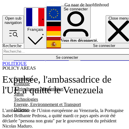
Ga naar de hoofdinhoud
Se connecter
Open sub
Close menu
English
navigation
Français
Deutsch
Vous êtes déconnecté.
Recherche
Se connecter
Español
Lumières éteintes
Se connecter
Rapporteur
Politique
Économie
Newsletters
Evénements
Em
POLITIQUE
POLICY AREAS
Expulsée, l'ambassadrice de
Economie
Politique
l'UE a quitté le Venezuela
Agriculture et Alimentation
Santé
Technologies
Energie, Environnement et Transport
Défense
L'ambassadrice de l'Union européenne au Venezuela, la Portugaise
Isabel Brilhante Pedrosa, a quitté mardi ce pays après avoir été
déclarée "persona non grata" par le gouvernement du président
Nicolas Maduro.