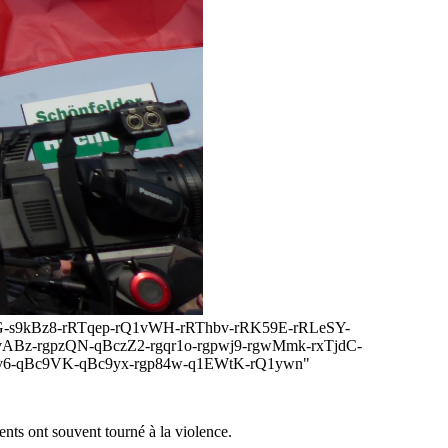
rckC8G-s9kBz8-rRTqep-rQ1vWH-rRThbv-rRK59E-rRLeSY-
vABz-rgpzQN-qBczZ2-rgqr1o-rgpwj9-rgwMmk-rxTjdC-
Eav6-qBc9VK-qBc9yx-rgp84w-q1EWtK-rQ1ywn"
ents ont souvent tourné à la violence.