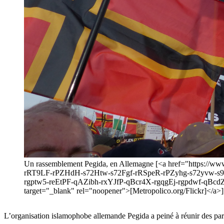
Un rassemblement Pegida, en Allemagne [<a href="https:/
rRT9LF-rPZHdH-s72Htw-s72Fgf-rRSpeR-rPZyhg-s72yvw-s
rgptw5-reEtPF-qAZibh-rxYJfP-qBcr4X-rgqgEj-rgpdwf-q
target="_blank" rel="noopener">[Metropolico.org/Flickr]</a>]
L’organisation islamophobe allemande Pegida a peiné à réunir des parti