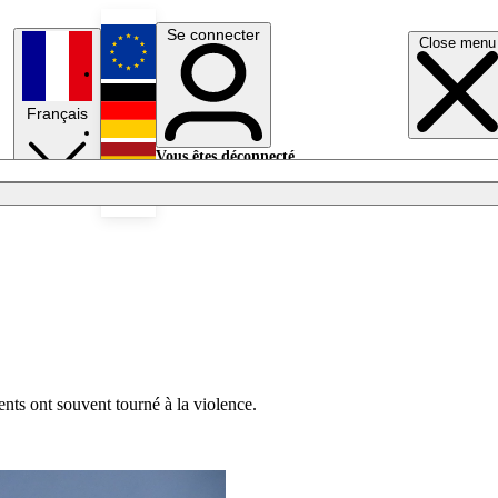
Se connecter
Close menu
English
Français
Deutsch
Vous êtes déconnecté.
Se connecter
Español
Lumières éteintes
ents ont souvent tourné à la violence.