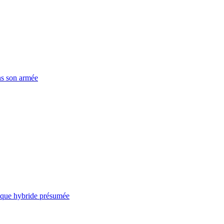
ns son armée
taque hybride présumée