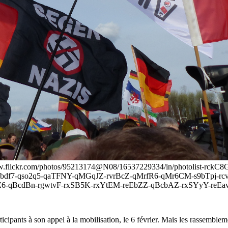
/www.flickr.com/photos/95213174@N08/16537229334/in/photolist-
9bdf7-qso2q5-qaTFNY-qMGqJZ-rvrBcZ-qMrfR6-qMr6CM-s9bTpj-rc
BcdZ6-qBcdBn-rgwtvF-rxSB5K-rxYtEM-reEbZZ-qBcbAZ-rxSYyY-re
cipants à son appel à la mobilisation, le 6 février. Mais les rassemblem