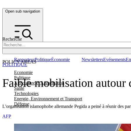
Open sub navigation
Recherche
Rapporteur
Politique
Économie
Newsletters
Evénements
Em
POLICY AREAS
POLITIQUE
Economie
Politique
Faible mobilisation autou
Agriculture et Alimentation
Santé
Technologies
Energie, Environnement et Transport
Défense
L'organisation islamophobe allemande Pegida a peiné à réunir des parti
AFP