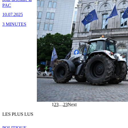
PAC
10.07.2025
3 MINUTES
1
2
3
…
23
Next
LES PLUS LUS
POLITIQUE