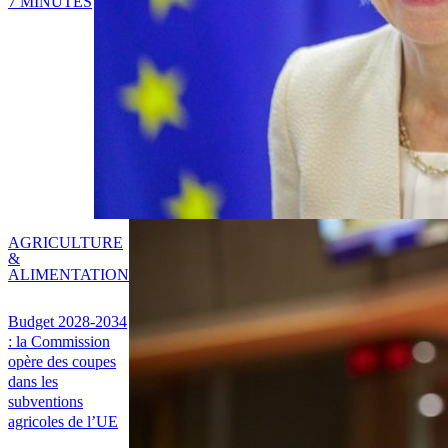
7 MINUTES
AGRICULTURE
&
ALIMENTATION
Budget 2028-2034
: la Commission
opère des coupes
dans les
subventions
agricoles de l’UE