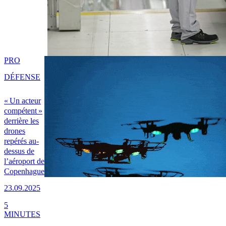
PRO
DÉFENSE
« Un acteur
compétent »
derrière les
drones
repérés au-
dessus de
l’aéroport de
Copenhague
23.09.2025
5
MINUTES