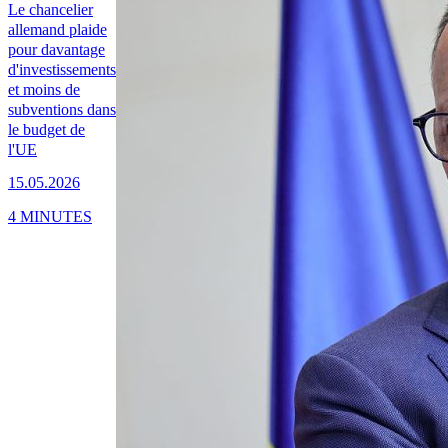
Le chancelier
allemand plaide
pour davantage
d'investissements
et moins de
subventions dans
le budget de
l'UE
15.05.2026
4 MINUTES