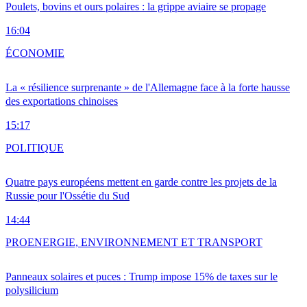
Poulets, bovins et ours polaires : la grippe aviaire se propage
16:04
ÉCONOMIE
La « résilience surprenante » de l'Allemagne face à la forte hausse
des exportations chinoises
15:17
POLITIQUE
Quatre pays européens mettent en garde contre les projets de la
Russie pour l'Ossétie du Sud
14:44
PRO
ENERGIE, ENVIRONNEMENT ET TRANSPORT
Panneaux solaires et puces : Trump impose 15% de taxes sur le
polysilicium