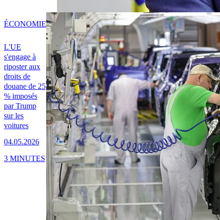
ÉCONOMIE
L'UE
s'engage à
riposter aux
droits de
douane de 25
% imposés
par Trump
sur les
voitures
04.05.2026
3 MINUTES