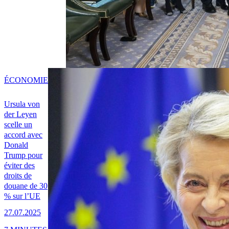
ÉCONOMIE
Ursula von
der Leyen
scelle un
accord avec
Donald
Trump pour
éviter des
droits de
douane de 30
% sur l’UE
27.07.2025