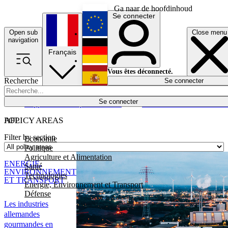
Ga naar de hoofdinhoud
Se connecter
Open sub
Close menu
English
navigation
Français
Deutsch
Vous êtes déconnecté.
Recherche
Se connecter
Español
Lumières éteintes
Se connecter
Rapporteur
Politique
Économie
Newsletters
Evénements
Em
POLICY AREAS
AFP
Filter by section
Economie
Politique
Agriculture et Alimentation
ENERGIE,
Santé
ENVIRONNEMENT
Technologies
ET TRANSPORT
Energie, Environnement et Transport
Défense
Les industries
allemandes
gourmandes en