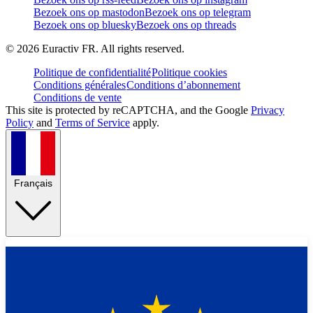
Bezoek ons op mastodon
Bezoek ons op telegram
Bezoek ons op bluesky
Bezoek ons op threads
©
2026
Euractiv FR. All rights reserved.
Politique de confidentialité
Politique cookies
Conditions générales
Conditions d’abonnement
Conditions de vente
This site is protected by reCAPTCHA, and the Google
Privacy
Policy
and
Terms of Service
apply.
Français