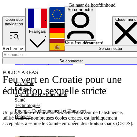
Ga naar de hoofdinhoud
Se connecter
Open sub
Close menu
English
navigation
Français
Deutsch
Vous êtes déconnecté.
Recherche
Se connecter
Español
Lumières éteintes
Se connecter
Rapporteur
Politique
Économie
Newsletters
Evénements
Em
POLICY AREAS
Feu vert en Croatie pour une
Economie
éducation sexuelle stricte
Politique
Agriculture et Alimentation
Santé
Technologies
Energie, Environnement et Transport
Un programme d’éducation sexuelle en faveur de l’abstinence,
Défense
utilisé dans de nombreuses écoles croates, est juridiquement
acceptable, a estimé le Comité européen des droits sociaux (CEDS).