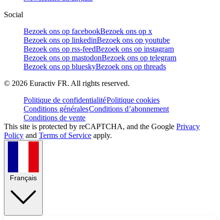
Social
Bezoek ons op facebook
Bezoek ons op x
Bezoek ons op linkedin
Bezoek ons op youtube
Bezoek ons op rss-feed
Bezoek ons op instagram
Bezoek ons op mastodon
Bezoek ons op telegram
Bezoek ons op bluesky
Bezoek ons op threads
©
2026
Euractiv FR. All rights reserved.
Politique de confidentialité
Politique cookies
Conditions générales
Conditions d’abonnement
Conditions de vente
This site is protected by reCAPTCHA, and the Google
Privacy
Policy
and
Terms of Service
apply.
Français