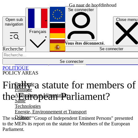
Ga naar de hoofdinhoud
Se connecter
Open sub
Close menu
English
navigation
Français
Deutsch
Vous êtes déconnecté.
Recherche
Se connecter
Español
Lumières éteintes
Se connecter
Rapporteur
Politique
Économie
Newsletters
Evénements
Em
POLITIQUE
POLICY AREAS
Finally a statute for members of
Economie
Politique
the European Parliament?
Agriculture et Alimentation
Santé
Technologies
Energie, Environnement et Transport
Défense
The so-called ""Group of Independent Eminent Persons" presented
to the MEPs its report on the statute for Members of the European
Parliament.