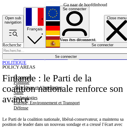
Ga naar de hoofdinhoud
Se connecter
Open sub
Close menu
English
navigation
Français
Deutsch
Vous êtes déconnecté.
Recherche
Se connecter
Español
Lumières éteintes
Se connecter
Rapporteur
Politique
Économie
Newsletters
Evénements
Em
POLITIQUE
POLICY AREAS
Finlande : le Parti de la
Economie
Politique
coalition nationale renforce son
Agriculture et Alimentation
Santé
avance
Technologies
Energie, Environnement et Transport
Défense
Le Parti de la coalition nationale, libéral-conservateur, a maintenu sa
position de leader dans un nouveau sondage et a creusé l’écart avec