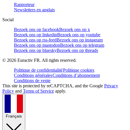
Rapporteur
Newsletters en anglais
Social
Bezoek ons op facebook
Bezoek ons op x
Bezoek ons op linkedin
Bezoek ons op youtube
Bezoek ons op rss-feed
Bezoek ons op instagram
Bezoek ons op mastodon
Bezoek ons op telegram
Bezoek ons op bluesky
Bezoek ons op threads
©
2026
Euractiv FR. All rights reserved.
Politique de confidentialité
Politique cookies
Conditions générales
Conditions d’abonnement
Conditions de vente
This site is protected by reCAPTCHA, and the Google
Privacy
Policy
and
Terms of Service
apply.
Français