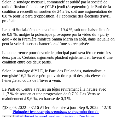
Selon le sondage mensuel, commandé et publié par la société de
radiodiffusion finlandaise (YLE) jeudi (8 septembre), le Parti de la
coalition a recueilli un soutien de 24,2 %, soit une augmentation de
0,8 % pour le parti d’opposition, à l’approche des élections d’avril
prochain.
Le parti Social-démocrate a obtenu 19,4 %, soit une baisse limitée
de 0,9 %, malgré la polémique provoquée par la vidéo du
« party
gate »
de la Première ministre Sanna Marin en août, dans laquelle on
peut la voir danser et chanter lors d’une soirée privée.
La concurrence pour devenir le principal parti sera féroce entre les
deux partis. Certains arguments plaident également en faveur d’une
coalition entre ces deux partis.
Selon le sondage d’YLE, le Parti des Finlandais, nationaliste, a
enregistré 16,2 % et espère pouvoir tirer parti des prix élevés de
l’énergie au cours de l’hiver à venir.
Le Parti du Centre a réussi un léger revirement à la hausse avec
11,7 % de soutien et une progression de 0,7 %. Les Verts se
maintiennent à 9,6 %, en hausse de 0,3 %.
Sep 9, 2022 - 07:16
Dernière mise à jour: Sep 9, 2022 - 12:19
Finlande : les entreprises envisagent la production de
Politique
Élections
Finlande
Sanna Marin
nuit et durant le week-end en prévision d’un hiver