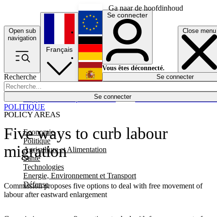
Ga naar de hoofdinhoud
Se connecter
Open sub
Close menu
English
navigation
Français
Deutsch
Vous êtes déconnecté.
Recherche
Se connecter
Español
Lumières éteintes
Se connecter
Rapporteur
Politique
Économie
Newsletters
Evénements
Em
POLITIQUE
POLICY AREAS
Five ways to curb labour
Economie
Politique
migration
Agriculture et Alimentation
Santé
Technologies
Energie, Environnement et Transport
Défense
Commission proposes five options to deal with free movement of
labour after eastward enlargement