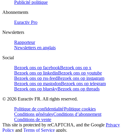
Publicité politique
Abonnements
Euractiv Pro
Newsletters
Rapporteur
Newsletters en anglais
Social
Bezoek ons op facebook
Bezoek ons op x
Bezoek ons op linkedin
Bezoek ons op youtube
Bezoek ons op rss-feed
Bezoek ons op instagram
Bezoek ons op mastodon
Bezoek ons op telegram
Bezoek ons op bluesky
Bezoek ons op threads
©
2026
Euractiv FR. All rights reserved.
Politique de confidentialité
Politique cookies
Conditions générales
Conditions d’abonnement
Conditions de vente
This site is protected by reCAPTCHA, and the Google
Privacy
Policy
and
Terms of Service
apply.