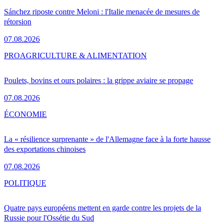
Sánchez riposte contre Meloni : l'Italie menacée de mesures de
rétorsion
07.08.2026
PRO
AGRICULTURE & ALIMENTATION
Poulets, bovins et ours polaires : la grippe aviaire se propage
07.08.2026
ÉCONOMIE
La « résilience surprenante » de l'Allemagne face à la forte hausse
des exportations chinoises
07.08.2026
POLITIQUE
Quatre pays européens mettent en garde contre les projets de la
Russie pour l'Ossétie du Sud