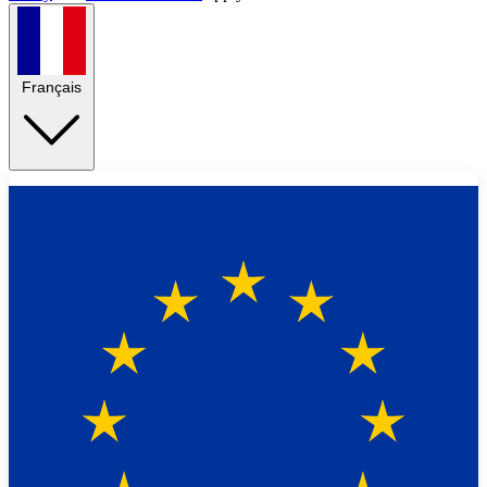
Français