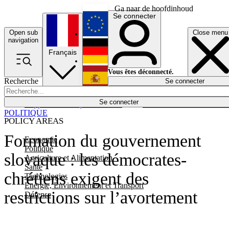
Ga naar de hoofdinhoud
Se connecter
Open sub
Close menu
English
navigation
Français
Deutsch
Vous êtes déconnecté.
Recherche
Se connecter
Español
Lumières éteintes
Se connecter
Rapporteur
Politique
Économie
Newsletters
Evénements
Em
POLITIQUE
POLICY AREAS
Formation du gouvernement
Economie
Politique
slovaque : les démocrates-
Agriculture et Alimentation
Santé
chrétiens exigent des
Technologies
Energie, Environnement et Transport
restrictions sur l’avortement
Défense