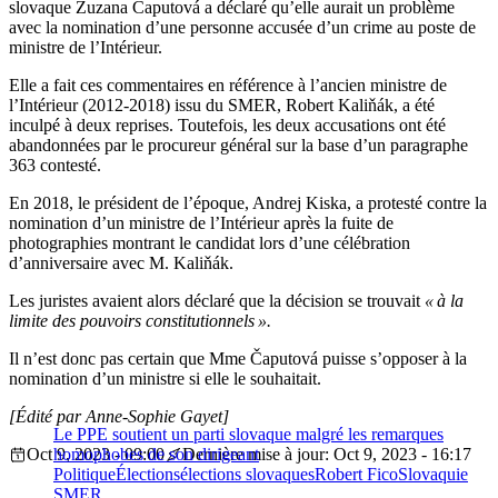
slovaque Zuzana Čaputová a déclaré qu’elle aurait un problème
avec la nomination d’une personne accusée d’un crime au poste de
ministre de l’Intérieur.
Elle a fait ces commentaires en référence à l’ancien ministre de
l’Intérieur (2012-2018) issu du SMER, Robert Kaliňák, a été
inculpé à deux reprises. Toutefois, les deux accusations ont été
abandonnées par le procureur général sur la base d’un paragraphe
363 contesté.
En 2018, le président de l’époque, Andrej Kiska, a protesté contre la
nomination d’un ministre de l’Intérieur après la fuite de
photographies montrant le candidat lors d’une célébration
d’anniversaire avec M. Kaliňák.
Les juristes avaient alors déclaré que la décision se trouvait
« à la
limite des pouvoirs constitutionnels ».
Il n’est donc pas certain que Mme Čaputová puisse s’opposer à la
nomination d’un ministre si elle le souhaitait.
[Édité par Anne-Sophie Gayet]
Le PPE soutient un parti slovaque malgré les remarques
Oct 9, 2023 - 09:00
homophobes de son dirigeant
Dernière mise à jour: Oct 9, 2023 - 16:17
Politique
Élections
élections slovaques
Robert Fico
Slovaquie
SMER