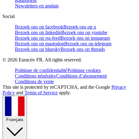
Rapporteur
Newsletters en anglais
Social
Bezoek ons op facebook
Bezoek ons op x
Bezoek ons op linkedin
Bezoek ons op youtube
Bezoek ons op rss-feed
Bezoek ons op instagram
Bezoek ons op mastodon
Bezoek ons op telegram
Bezoek ons op bluesky
Bezoek ons op threads
©
2026
Euractiv FR. All rights reserved.
Politique de confidentialité
Politique cookies
Conditions générales
Conditions d’abonnement
Conditions de vente
This site is protected by reCAPTCHA, and the Google
Privacy
Policy
and
Terms of Service
apply.
Français