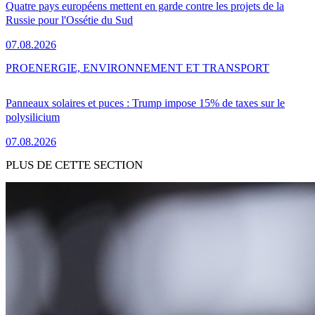
Quatre pays européens mettent en garde contre les projets de la
Russie pour l'Ossétie du Sud
07.08.2026
PRO
ENERGIE, ENVIRONNEMENT ET TRANSPORT
Panneaux solaires et puces : Trump impose 15% de taxes sur le
polysilicium
07.08.2026
PLUS DE CETTE SECTION