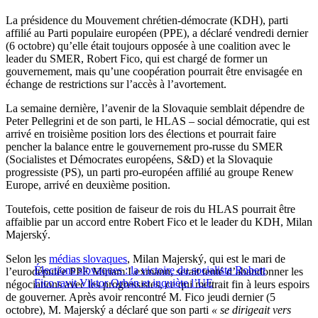
La présidence du Mouvement chrétien-démocrate (KDH), parti
affilié au Parti populaire européen (PPE), a déclaré vendredi dernier
(6 octobre) qu’elle était toujours opposée à une coalition avec le
leader du SMER, Robert Fico, qui est chargé de former un
gouvernement, mais qu’une coopération pourrait être envisagée en
échange de restrictions sur l’accès à l’avortement.
La semaine dernière, l’avenir de la Slovaquie semblait dépendre de
Peter Pellegrini et de son parti, le HLAS – social démocratie, qui est
arrivé en troisième position lors des élections et pourrait faire
pencher la balance entre le gouvernement pro-russe du SMER
(Socialistes et Démocrates européens, S&D) et la Slovaquie
progressiste (PS), un parti pro-européen affilié au groupe Renew
Europe, arrivé en deuxième position.
Toutefois, cette position de faiseur de rois du HLAS pourrait être
affaiblie par un accord entre Robert Fico et le leader du KDH, Milan
Majerský.
Selon les
médias slovaques
, Milan Majerský, qui est le mari de
Élections slovaques : la victoire du socialiste Robert
l’eurodéputée PPE Miriam Lexmann, serait tenté d’abandonner les
Fico ravit Viktor Orbán et inquiète l’UE
négociations avec les progressistes, ce qui mettrait fin à leurs espoirs
de gouverner. Après avoir rencontré M. Fico jeudi dernier (5
octobre), M. Majerský a déclaré que son parti
« se dirigeait vers