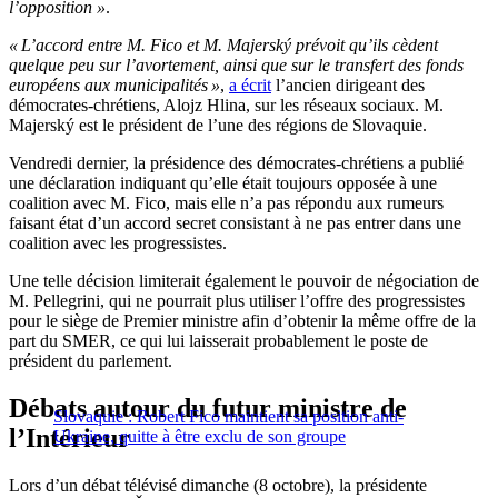
l’opposition »
.
« L’accord entre M. Fico et M. Majerský prévoit qu’ils cèdent
quelque peu sur l’avortement, ainsi que sur le transfert des fonds
européens aux municipalités »
,
a écrit
l’ancien dirigeant des
démocrates-chrétiens, Alojz Hlina, sur les réseaux sociaux. M.
Majerský est le président de l’une des régions de Slovaquie.
Vendredi dernier, la présidence des démocrates-chrétiens a publié
une déclaration indiquant qu’elle était toujours opposée à une
coalition avec M. Fico, mais elle n’a pas répondu aux rumeurs
faisant état d’un accord secret consistant à ne pas entrer dans une
coalition avec les progressistes.
Une telle décision limiterait également le pouvoir de négociation de
M. Pellegrini, qui ne pourrait plus utiliser l’offre des progressistes
pour le siège de Premier ministre afin d’obtenir la même offre de la
part du SMER, ce qui lui laisserait probablement le poste de
président du parlement.
Débats autour du futur ministre de
Slovaquie : Robert Fico maintient sa position anti-
l’Intérieur
Ukraine, quitte à être exclu de son groupe
Lors d’un débat télévisé dimanche (8 octobre), la présidente