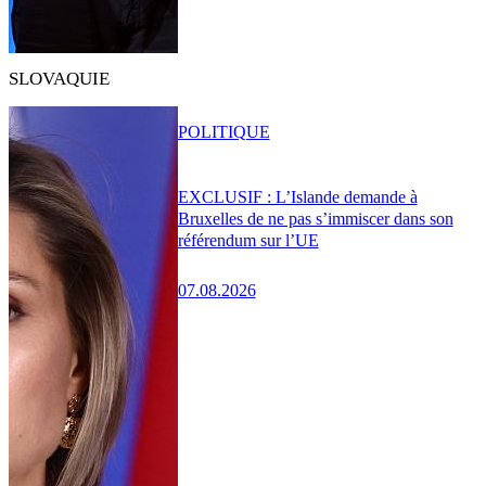
SLOVAQUIE
POLITIQUE
EXCLUSIF : L’Islande demande à
Bruxelles de ne pas s’immiscer dans son
référendum sur l’UE
07.08.2026