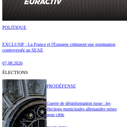
POLITIQUE
EXCLUSIF : La France et l'Espagne critiquent une nomination
controversée au SEAE
07.08.2026
ÉLECTIONS
PRO
DÉFENSE
Guerre de désinformation russe : les
élections municipales allemandes prises
pour cible