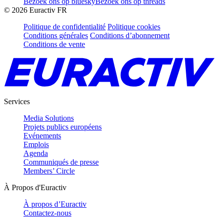
Bezoek ons op bluesky
Bezoek ons op threads
©
2026
Euractiv FR
Politique de confidentialité
Politique cookies
Conditions générales
Conditions d’abonnement
Conditions de vente
Services
Media Solutions
Projets publics européens
Evénements
Emplois
Agenda
Communiqués de presse
Members’ Circle
À Propos d'Euractiv
À propos d’Euractiv
Contactez-nous