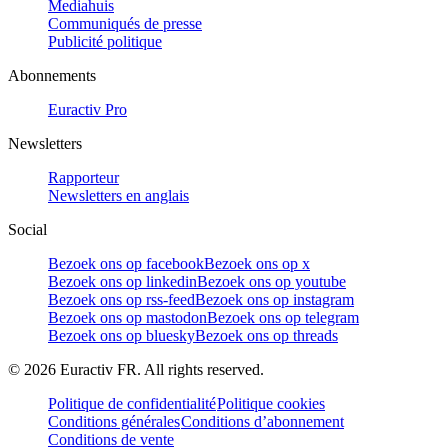
Mediahuis
Communiqués de presse
Publicité politique
Abonnements
Euractiv Pro
Newsletters
Rapporteur
Newsletters en anglais
Social
Bezoek ons op facebook
Bezoek ons op x
Bezoek ons op linkedin
Bezoek ons op youtube
Bezoek ons op rss-feed
Bezoek ons op instagram
Bezoek ons op mastodon
Bezoek ons op telegram
Bezoek ons op bluesky
Bezoek ons op threads
©
2026
Euractiv FR. All rights reserved.
Politique de confidentialité
Politique cookies
Conditions générales
Conditions d’abonnement
Conditions de vente