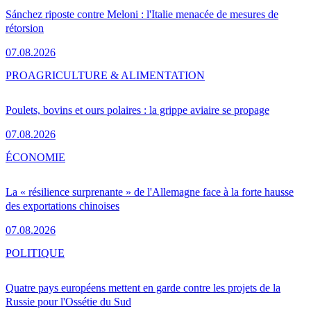
Sánchez riposte contre Meloni : l'Italie menacée de mesures de
rétorsion
07.08.2026
PRO
AGRICULTURE & ALIMENTATION
Poulets, bovins et ours polaires : la grippe aviaire se propage
07.08.2026
ÉCONOMIE
La « résilience surprenante » de l'Allemagne face à la forte hausse
des exportations chinoises
07.08.2026
POLITIQUE
Quatre pays européens mettent en garde contre les projets de la
Russie pour l'Ossétie du Sud