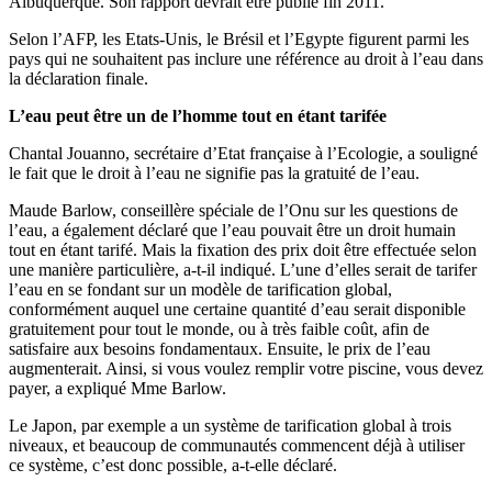
Albuquerque. Son rapport devrait être publié fin 2011.
Selon l’AFP, les Etats-Unis, le Brésil et l’Egypte figurent parmi les
pays qui ne souhaitent pas inclure une référence au droit à l’eau dans
la déclaration finale.
L’eau peut être un de l’homme tout en étant tarifée
Chantal Jouanno, secrétaire d’Etat française à l’Ecologie, a souligné
le fait que le droit à l’eau ne signifie pas la gratuité de l’eau.
Maude Barlow, conseillère spéciale de l’Onu sur les questions de
l’eau, a également déclaré que l’eau pouvait être un droit humain
tout en étant tarifé. Mais la fixation des prix doit être effectuée selon
une manière particulière, a-t-il indiqué. L’une d’elles serait de tarifer
l’eau en se fondant sur un modèle de tarification global,
conformément auquel une certaine quantité d’eau serait disponible
gratuitement pour tout le monde, ou à très faible coût, afin de
satisfaire aux besoins fondamentaux. Ensuite, le prix de l’eau
augmenterait. Ainsi, si vous voulez remplir votre piscine, vous devez
payer, a expliqué Mme Barlow.
Le Japon, par exemple a un système de tarification global à trois
niveaux, et beaucoup de communautés commencent déjà à utiliser
ce système, c’est donc possible, a-t-elle déclaré.