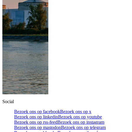
Social
Bezoek ons op facebook
Bezoek ons op x
Bezoek ons op linkedin
Bezoek ons op youtube
Bezoek ons op rss-feed
Bezoek ons op instagram
Bezoek ons op mastodon
Bezoek ons op telegram