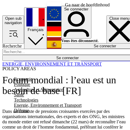
Ga naar de hoofdinhoud
Se connecter
Open sub
Close menu
English
navigation
Français
Deutsch
Vous êtes déconnecté.
Recherche
Se connecter
Español
Lumières éteintes
Se connecter
Rapporteur
Politique
Économie
Newsletters
Evénements
Em
ENERGIE, ENVIRONNEMENT ET TRANSPORT
POLICY AREAS
Forum mondial : l’eau est un
Economie
Politique
besoin de base [FR]
Agriculture et Alimentation
Santé
Technologies
Energie, Environnement et Transport
Défense
Dans un contexte de pressions croissantes exercées par des
organisations internationales, des experts et des ONG, les ministres
du monde entier ont refusé dimanche (22 mars) de reconnaître l’eau
comme un droit de l’homme fondamental, préférant lui conférer le