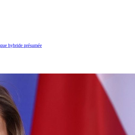
taque hybride présumée