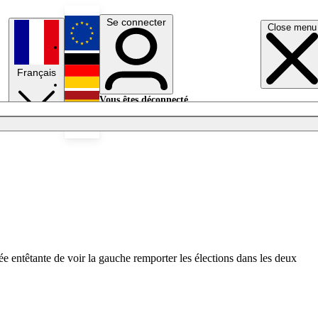
Se connecter
Close menu
English
Français
Deutsch
Vous êtes déconnecté.
Se connecter
Español
Lumières éteintes
ée entêtante de voir la gauche remporter les élections dans les deux