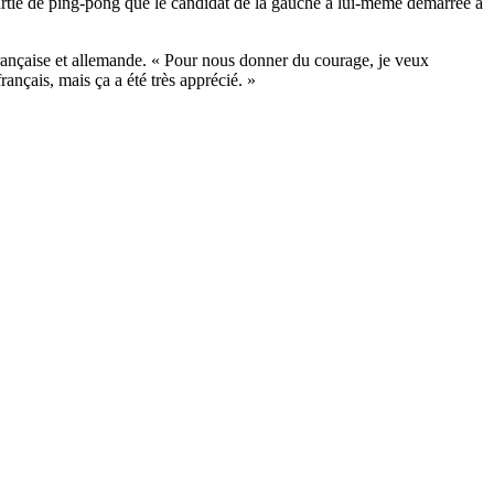
partie de ping-pong que le candidat de la gauche a lui-même démarrée à
ançaise et allemande. « Pour nous donner du courage, je veux
ançais, mais ça a été très apprécié. »