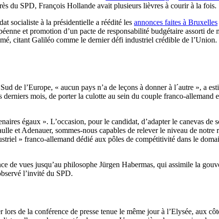
s du SPD, François Hollande avait plusieurs lièvres à courir à la fois.
t socialiste à la présidentielle a réédité les
annonces faites à Bruxelles
opéenne et promotion d’un pacte de responsabilité budgétaire assorti de 
umé, citant Galiléo comme le dernier défi industriel crédible de l’Union
le Sud de l’Europe, « aucun pays n’a de leçons à donner à l´autre », a e
s derniers mois, de porter la culotte au sein du couple franco-allemand
tenaires égaux ». L’occasion, pour le candidat, d’adapter le canevas de so
ulle et Adenauer, sommes-nous capables de relever le niveau de notre rel
striel » franco-allemand dédié aux pôles de compétitivité dans le domain
ence de vues jusqu’au philosophe
Jürgen
Habermas, qui assimile la gouv
a observé l’invité du SPD.
r lors de la conférence de presse tenue le même jour à l’Elysée, aux côté