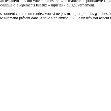
cialistes allemands ont voté » la mesure. Une manière de poursuivre la 
politique d’allègements fiscaux « injustes » du gouvernement.
es sonnent comme un rendez-vous à ne pas manquer pour les gauches fr
 allemand présent dans la salle s’en amuse : « Il a un très fort accent fr