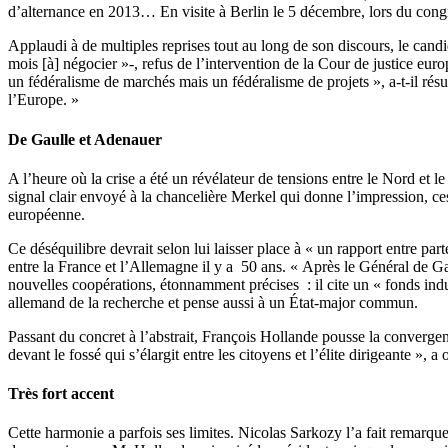
d’alternance en 2013… En visite à Berlin le 5 décembre, lors du congrè
Applaudi à de multiples reprises tout au long de son discours, le candida
mois
[
à
]
négocier »-, refus de l’intervention de la Cour de justice eur
un fédéralisme de marchés mais un fédéralisme de projets », a-t-il rés
l’Europe. »
De Gaulle et Adenauer
A l’heure où la crise a été un révélateur de tensions entre le Nord et 
signal clair envoyé à la chancelière Merkel qui donne l’impression, ce
européenne.
Ce déséquilibre devrait selon lui laisser place à « un rapport entre par
entre la France et l’Allemagne il y a 50 ans. « Après le Général de Ga
nouvelles coopérations, étonnamment précises : il cite un « fonds indu
allemand de la recherche et pense aussi à un État-major commun.
Passant du concret à l’abstrait, François Hollande pousse la converg
devant le fossé qui s’élargit entre les citoyens et l’élite dirigeante », 
Très fort accent
Cette harmonie a parfois ses limites. Nicolas Sarkozy l’a fait remarque