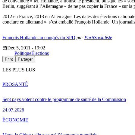
de convaincre » M. Hollande, a ironisé le président, puisque les « so
Berlin, suggérant à l’Allemagne « de ne pas copier la France » sur la 
2012 en France, 2013 en Allemagne. Les dates des élections national
conclure en allemand », s’est emballé François Hollande. Un journaliste
François Hollande au congrès du SPD
par
PartiSocialiste
Dec 5, 2011 - 19:02
Politique
Élections
Print
Partager
LES PLUS LUS
PRO
SANTÉ
Sept pays votent contre le programme de santé de la Commission
24.07.2026
ÉCONOMIE
Merci la Chine : elle a sauvé l’économie mondiale