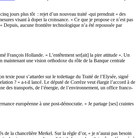
cinq jours plus tôt : rejet d’un nouveau traité -qui prendrait « des
mesures visant à doper la croissance. « Ce que je propose ce n´est pas
. « Depuis, aucune frontière technologique n’a été repoussée par
stimé François Hollande. « L’entêtement ser
[
ait
]
la pire attitude ». Un
 en maintenant une vision orthodoxe du rôle de la Banque centrale
n texte pour s’attarder sur le toilettage du Traité de l’Elysée, signé
ation ? » a-t-il lancé. Le député de Corrèze veut élargir l’accord à de
e des transports, de l’énergie, de l’environnement, un office franco-
ernance européenne à une post-démocratie. « Je partage
[
ses
]
craintes
s de la chancelière Merkel. Sur la règle d’or, « je n’aurai pas besoin