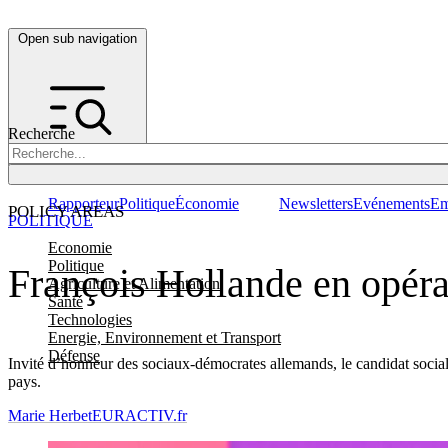
Open sub navigation
Recherche
Rapporteur
Politique
Économie
Newsletters
Evénements
Em
POLICY AREAS
POLITIQUE
Economie
Politique
François Hollande en opéra
Agriculture et Alimentation
Santé
Technologies
Energie, Environnement et Transport
Défense
Invité d’honneur des sociaux-démocrates allemands, le candidat socialis
pays.
Marie Herbet
EURACTIV.fr