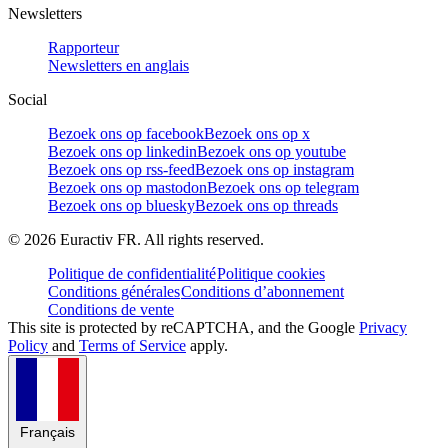
Newsletters
Rapporteur
Newsletters en anglais
Social
Bezoek ons op facebook
Bezoek ons op x
Bezoek ons op linkedin
Bezoek ons op youtube
Bezoek ons op rss-feed
Bezoek ons op instagram
Bezoek ons op mastodon
Bezoek ons op telegram
Bezoek ons op bluesky
Bezoek ons op threads
©
2026
Euractiv FR. All rights reserved.
Politique de confidentialité
Politique cookies
Conditions générales
Conditions d’abonnement
Conditions de vente
This site is protected by reCAPTCHA, and the Google
Privacy
Policy
and
Terms of Service
apply.
Français