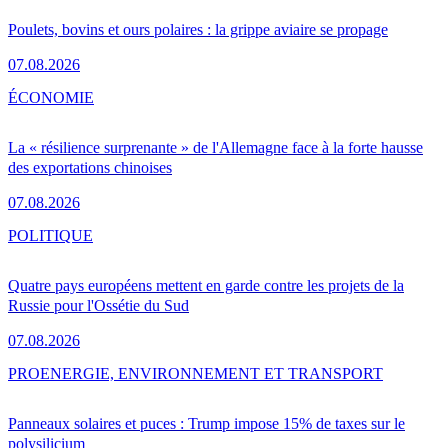
Poulets, bovins et ours polaires : la grippe aviaire se propage
07.08.2026
ÉCONOMIE
La « résilience surprenante » de l'Allemagne face à la forte hausse
des exportations chinoises
07.08.2026
POLITIQUE
Quatre pays européens mettent en garde contre les projets de la
Russie pour l'Ossétie du Sud
07.08.2026
PRO
ENERGIE, ENVIRONNEMENT ET TRANSPORT
Panneaux solaires et puces : Trump impose 15% de taxes sur le
polysilicium