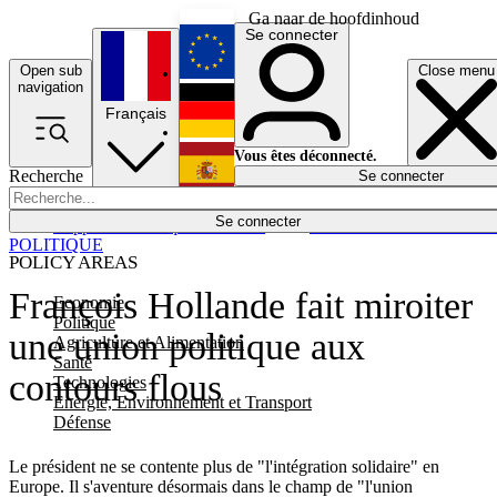
Ga naar de hoofdinhoud
Se connecter
Open sub
Close menu
English
navigation
Français
Deutsch
Vous êtes déconnecté.
Recherche
Se connecter
Español
Lumières éteintes
Se connecter
Rapporteur
Politique
Économie
Newsletters
Evénements
Em
POLITIQUE
POLICY AREAS
François Hollande fait miroiter
Economie
Politique
une union politique aux
Agriculture et Alimentation
Santé
contours flous
Technologies
Energie, Environnement et Transport
Défense
Le président ne se contente plus de "l'intégration solidaire" en
Europe. Il s'aventure désormais dans le champ de "l'union