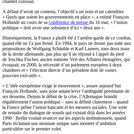
chantier colossal.
A défaut d’avoir un contenu, l’objectif a un nom et un calendrier.
« Quels que soient les gouvernements en place », a estimé François
Hollande au cours de sa
conférence de presse
du 16 mai, « l’union
politique » doit avoir une substance d’ici « deux ans ».
Historiquement, la France a plutôt été à l’arrière-garde de ce combat,
quand elle ne l’a pas freiné. En 1994, le pays ne donne pas suite aux
propositions de Wolfgang Schäuble et Karl Lamers, tous deux issus
de la droite allemande, pas plus qu’il ne répond à l’appel du pied
de Joschka Fischer, ancien ministre Vert des Affaires étrangères, qui
évoquait, en 2000, la nécessité d’un parlement européen à deux
chambres et « l’élection directe d’un président doté de vastes
pouvoirs exécutifs ».
« L’idée européenne exige le mouvement », assure aujourd’hui
François Hollande, sans pour autant lever l’ambiguïté persistante de
ses desseins. Depuis le début de la crise, l’Allemagne brandit
régulièrement l’union politique – sans la définir clairement – quand
la France prône l’union bancaire et les mesures sociales. Une sorte
de remake du dialogue de sourds qui existait déjà dans les années
1990 : Berlin voulait avancer sur les aspects institutionnels, quand
Paris réclamait une monnaie unique sans montrer d’ambition
particulière sur le premier volet.