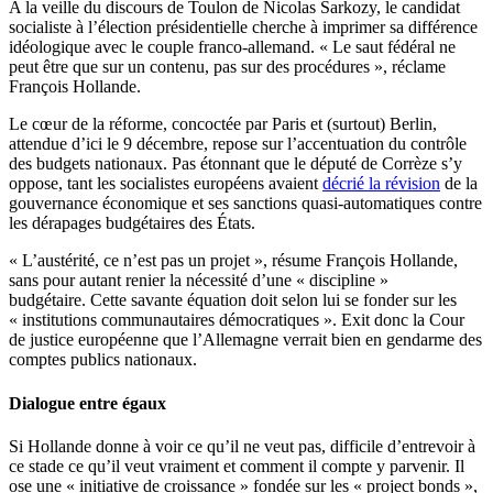
A la veille du discours de Toulon de Nicolas Sarkozy, le candidat
socialiste à l’élection présidentielle cherche à imprimer sa différence
idéologique avec le couple franco-allemand. « Le saut fédéral ne
peut être que sur un contenu, pas sur des procédures », réclame
François Hollande.
Le cœur de la réforme, concoctée par Paris et (surtout) Berlin,
attendue d’ici le 9 décembre, repose sur l’accentuation du contrôle
des budgets nationaux. Pas étonnant que le député de Corrèze s’y
oppose, tant les socialistes européens avaient
décrié la révision
de la
gouvernance économique et ses sanctions quasi-automatiques contre
les dérapages budgétaires des États.
« L’austérité, ce n’est pas un projet », résume François Hollande,
sans pour autant renier la nécessité d’une « discipline »
budgétaire. Cette savante équation doit selon lui se fonder sur les
« institutions communautaires démocratiques ». Exit donc la Cour
de justice européenne que l’Allemagne verrait bien en gendarme des
comptes publics nationaux.
Dialogue entre égaux
Si Hollande donne à voir ce qu’il ne veut pas, difficile d’entrevoir à
ce stade ce qu’il veut vraiment et comment il compte y parvenir. Il
ose une « initiative de croissance » fondée sur les « project bonds »,