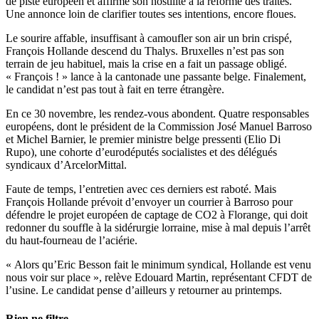
de piste européen et affirme son hostilité à la réforme des traités.
Une annonce loin de clarifier toutes ses intentions, encore floues.
Le sourire affable, insuffisant à camoufler son air un brin crispé,
François Hollande descend du Thalys. Bruxelles n’est pas son
terrain de jeu habituel, mais la crise en a fait un passage obligé.
« François ! » lance à la cantonade une passante belge. Finalement,
le candidat n’est pas tout à fait en terre étrangère.
En ce 30 novembre, les rendez-vous abondent. Quatre responsables
européens, dont le président de la Commission José Manuel Barroso
et Michel Barnier, le premier ministre belge pressenti (Elio Di
Rupo), une cohorte d’eurodéputés socialistes et des délégués
syndicaux d’ArcelorMittal.
Faute de temps, l’entretien avec ces derniers est raboté. Mais
François Hollande prévoit d’envoyer un courrier à Barroso pour
défendre le projet européen de captage de CO2 à Florange, qui doit
redonner du souffle à la sidérurgie lorraine, mise à mal depuis l’arrêt
du haut-fourneau de l’aciérie.
« Alors qu’Eric Besson fait le minimum syndical, Hollande est venu
nous voir sur place », relève Edouard Martin, représentant CFDT de
l’usine. Le candidat pense d’ailleurs y retourner au printemps.
Rien ne filtre