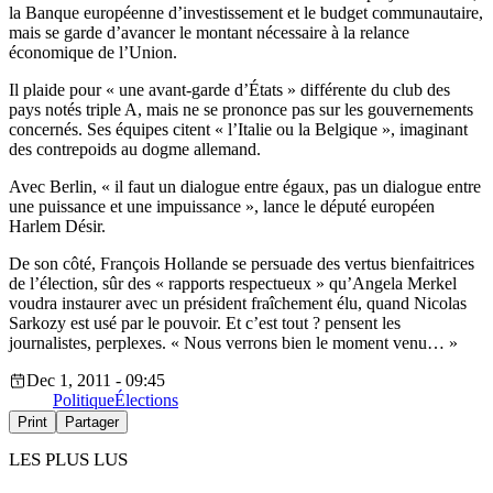
la Banque européenne d’investissement et le budget communautaire,
mais se garde d’avancer le montant nécessaire à la relance
économique de l’Union.
Il plaide pour « une avant-garde d’États » différente du club des
pays notés triple A, mais ne se prononce pas sur les gouvernements
concernés. Ses équipes citent « l’Italie ou la Belgique », imaginant
des contrepoids au dogme allemand.
Avec Berlin, « il faut un dialogue entre égaux, pas un dialogue entre
une puissance et une impuissance », lance le député européen
Harlem Désir.
De son côté, François Hollande se persuade des vertus bienfaitrices
de l’élection, sûr des « rapports respectueux » qu’Angela Merkel
voudra instaurer avec un président fraîchement élu, quand Nicolas
Sarkozy est usé par le pouvoir. Et c’est tout ? pensent les
journalistes, perplexes. « Nous verrons bien le moment venu… »
Dec 1, 2011 - 09:45
Politique
Élections
Print
Partager
LES PLUS LUS