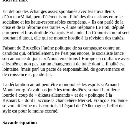
En dehors des échanges assez spontanés avec les travailleurs
d’ArcelorMittal, peu d’éléments ont filtré des discussions entre le
socialiste et les hauts-responsables européens. « Ils ont parlé de la
crise et de la réforme des traités », élude Stéphane Le Foll, député
européen et bras droit de François Hollande. La Commission lui sert
pourtant d’atout, elle qui se montre hostile à la révision des traités.
Faisant de Bruxelles l’arène politique de sa campagne contre un
candidat qui, officiellement, ne l’est pas encore, le socialiste lance
son annonce du jour : « Nous remettrons l’Europe en confiance avec
elle-même, non pas par un changement de traité dont la finalité est
lointaine, [mais par] un pacte de responsabilité, de gouvernance et
de croissance », plaide-t-il.
La déclaration aurait peut-être monopolisé les esprits si Arnaud
Montebourg n’avait pas joué les trouble-fêtes, sortant l’artillerie
lourde à coup de « diktats allemands » et de « politique à la
Bismarck » dont il accuse la chancelière Merkel. François Hollande
se voulait ferme mais courtois à l’égard de l’Allemagne, l’effet de
style est pour le moins écorné.
Savante équation