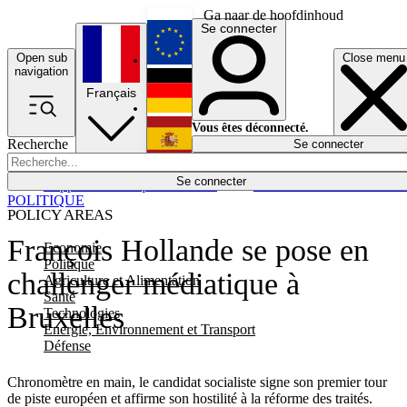
Ga naar de hoofdinhoud
Se connecter
Open sub
Close menu
English
navigation
Français
Deutsch
Vous êtes déconnecté.
Recherche
Se connecter
Español
Lumières éteintes
Se connecter
Rapporteur
Politique
Économie
Newsletters
Evénements
Em
POLITIQUE
POLICY AREAS
François Hollande se pose en
Economie
Politique
challenger médiatique à
Agriculture et Alimentation
Santé
Bruxelles
Technologies
Energie, Environnement et Transport
Défense
Chronomètre en main, le candidat socialiste signe son premier tour
de piste européen et affirme son hostilité à la réforme des traités.