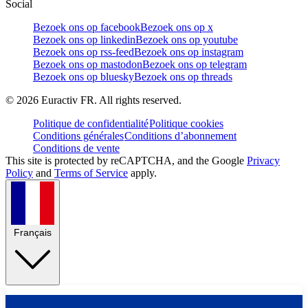
Social
Bezoek ons op facebook
Bezoek ons op x
Bezoek ons op linkedin
Bezoek ons op youtube
Bezoek ons op rss-feed
Bezoek ons op instagram
Bezoek ons op mastodon
Bezoek ons op telegram
Bezoek ons op bluesky
Bezoek ons op threads
©
2026
Euractiv FR. All rights reserved.
Politique de confidentialité
Politique cookies
Conditions générales
Conditions d’abonnement
Conditions de vente
This site is protected by reCAPTCHA, and the Google
Privacy
Policy
and
Terms of Service
apply.
Français