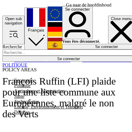
Ga naar de hoofdinhoud
Se connecter
Open sub
Close menu
English
navigation
Français
Deutsch
Vous êtes déconnecté.
Recherche
Se connecter
Español
Lumières éteintes
Se connecter
Rapporteur
Politique
Économie
Newsletters
Evénements
Em
POLITIQUE
POLICY AREAS
François Ruffin (LFI) plaide
Economie
Politique
pour une liste commune aux
Agriculture et Alimentation
Santé
Européennes, malgré le non
Technologies
Energie, Environnement et Transport
des Verts
Défense