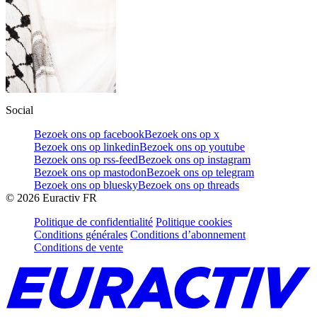
Social
Bezoek ons op facebook
Bezoek ons op x
Bezoek ons op linkedin
Bezoek ons op youtube
Bezoek ons op rss-feed
Bezoek ons op instagram
Bezoek ons op mastodon
Bezoek ons op telegram
Bezoek ons op bluesky
Bezoek ons op threads
©
2026
Euractiv FR
Politique de confidentialité
Politique cookies
Conditions générales
Conditions d’abonnement
Conditions de vente