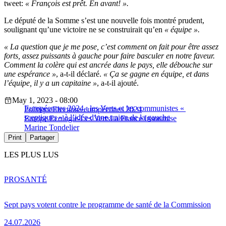
tweet:
« François est prêt. En avant! ».
Le député de la Somme s’est une nouvelle fois montré prudent,
soulignant qu’une victoire ne se construirait qu’en
« équipe ».
« La question que je me pose, c’est comment on fait pour être assez
forts, assez puissants à gauche pour faire basculer en notre faveur.
Comment la colère qui est ancrée dans le pays, elle débouche sur
une espérance »
, a-t-il déclaré.
« Ça se gagne en équipe, et dans
l’équipe, il y a un capitaine »
, a-t-il ajouté.
May 1, 2023 - 08:00
Européennes 2024 : les Verts et les communistes «
Politique
Elections européennes 2024
sceptiques » à l’idée d’une union de la gauche
Europe Ecologie-Les Verts
La France Insoumise
Marine Tondelier
Print
Partager
LES PLUS LUS
PRO
SANTÉ
Sept pays votent contre le programme de santé de la Commission
24.07.2026