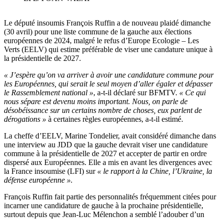
Le député insoumis François Ruffin a de nouveau plaidé dimanche
(30 avril) pour une liste commune de la gauche aux élections
européennes de 2024, malgré le refus d’Europe Ecologie – Les
Verts (EELV) qui estime préférable de viser une candature unique à
la présidentielle de 2027.
« J’espère qu’on va arriver à avoir une candidature commune pour
les Européennes, qui serait le seul moyen d’aller égaler et dépasser
le Rassemblement national »
, a-t-il déclaré sur BFMTV.
« Ce qui
nous sépare est devenu moins important. Nous, on parle de
désobéissance sur un certains nombre de choses, eux parlent de
dérogations »
à certaines règles européennes, a-t-il estimé.
La cheffe d’EELV, Marine Tondelier, avait considéré dimanche dans
une interview au JDD que la gauche devrait viser une candidature
commune à la présidentielle de 2027 et accepter de partir en ordre
dispersé aux Européennes. Elle a mis en avant les divergences avec
la France insoumise (LFI) sur
« le rapport à la Chine, l’Ukraine, la
défense européenne ».
François Ruffin fait partie des personnalités fréquemment citées pour
incarner une candidature de gauche à la prochaine présidentielle,
surtout depuis que Jean-Luc Mélenchon a semblé l’adouber d’un