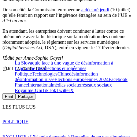
De son côté, la Commission européenne
a déclaré jeudi
(10 juillet)
qu’elle ferait un rapport sur l’ingérence étrangère au sein de l’UE
«
d’ici un an »
.
En attendant, les entreprises doivent continuer à lutter contre ce
phénomène avec la loi historique sur la modération des contenus
récemment adoptée, le règlement sur les services numériques
(
Digital Services Act
, DSA), entré en vigueur le 17 février dernier.
[Édité par Anne-Sophie Gayet]
La Slovaquie face à une vague de désinformation à
Jul 12, 2024 - 17:00
l’approche des élections européennes
Politique
Technologies
Chine
désinformation
désinformation russe
Elections européennes 2024
Facebook
France
International
médias sociaux
réseaux sociaux
Royaume-Uni
TikTok
Twitter
X
Print
Partager
LES PLUS LUS
POLITIQUE
EXCLUSIF : L'Islande demande à Bruxelles de ne pas s'immiscer