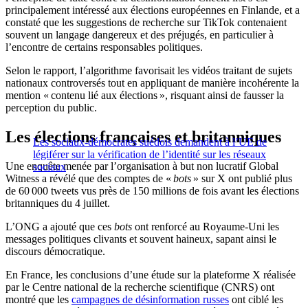
principalement intéressé aux élections européennes en Finlande, et a
constaté que les suggestions de recherche sur TikTok contenaient
souvent un langage dangereux et des préjugés, en particulier à
l’encontre de certains responsables politiques.
Selon le rapport, l’algorithme favorisait les vidéos traitant de sujets
nationaux controversés tout en appliquant de manière incohérente la
mention « contenu lié aux élections », risquant ainsi de fausser la
perception du public.
Les élections françaises et britanniques
Les sociaux-démocrates suédois demandent à l’UE de
légiférer sur la vérification de l’identité sur les réseaux
Une enquête menée par l’organisation à but non lucratif Global
sociaux
Witness a révélé que des comptes de «
bots
» sur X ont publié plus
de 60 000 tweets vus près de 150 millions de fois avant les élections
britanniques du 4 juillet.
L’ONG a ajouté que ces
bots
ont renforcé au Royaume-Uni les
messages politiques clivants et souvent haineux, sapant ainsi le
discours démocratique.
En France, les conclusions d’une étude sur la plateforme X réalisée
par le Centre national de la recherche scientifique (CNRS) ont
montré que les
campagnes de désinformation russes
ont ciblé les