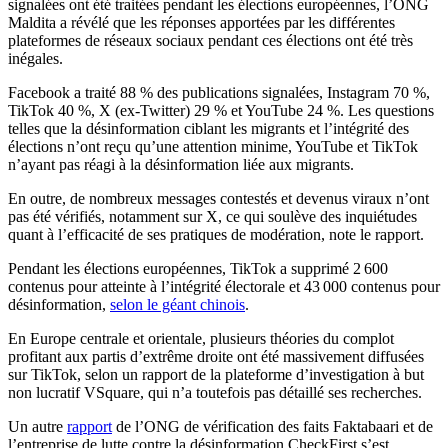
signalées ont été traitées pendant les élections européennes, l’ONG
Maldita a révélé que les réponses apportées par les différentes
plateformes de réseaux sociaux pendant ces élections ont été très
inégales.
Facebook a traité 88 % des publications signalées, Instagram 70 %,
TikTok 40 %, X (ex-Twitter) 29 % et YouTube 24 %. Les questions
telles que la désinformation ciblant les migrants et l’intégrité des
élections n’ont reçu qu’une attention minime, YouTube et TikTok
n’ayant pas réagi à la désinformation liée aux migrants.
En outre, de nombreux messages contestés et devenus viraux n’ont
pas été vérifiés, notamment sur X, ce qui soulève des inquiétudes
quant à l’efficacité de ses pratiques de modération, note le rapport.
Pendant les élections européennes, TikTok a supprimé 2 600
contenus pour atteinte à l’intégrité électorale et 43 000 contenus pour
désinformation,
selon le géant chinois
.
En Europe centrale et orientale, plusieurs théories du complot
profitant aux partis d’extrême droite ont été massivement diffusées
sur TikTok, selon un rapport de la plateforme d’investigation à but
non lucratif VSquare, qui n’a toutefois pas détaillé ses recherches.
Un autre
rapport
de l’ONG de vérification des faits Faktabaari et de
l’entreprise de lutte contre la désinformation CheckFirst s’est