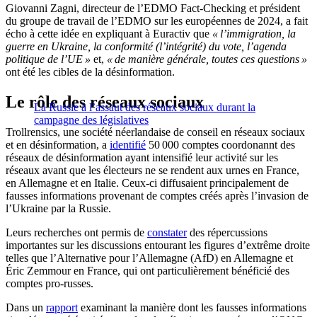
Giovanni Zagni, directeur de l’EDMO Fact-Checking et président
du groupe de travail de l’EDMO sur les européennes de 2024, a fait
écho à cette idée en expliquant à Euractiv que
« l’immigration, la
guerre en Ukraine, la conformité (l’intégrité) du vote, l’agenda
politique de l’UE »
et,
« de manière générale, toutes ces questions »
ont été les cibles de la désinformation.
Le rôle des réseaux sociaux
La Russie à l’assaut des réseaux sociaux durant la
campagne des législatives
Trollrensics, une société néerlandaise de conseil en réseaux sociaux
et en désinformation, a
identifié
50 000 comptes coordonannt des
réseaux de désinformation ayant intensifié leur activité sur les
réseaux avant que les électeurs ne se rendent aux urnes en France,
en Allemagne et en Italie. Ceux-ci diffusaient principalement de
fausses informations provenant de comptes créés après l’invasion de
l’Ukraine par la Russie.
Leurs recherches ont permis de
constater
des répercussions
importantes sur les discussions entourant les figures d’extrême droite
telles que l’Alternative pour l’Allemagne (AfD) en Allemagne et
Éric Zemmour en France, qui ont particulièrement bénéficié des
comptes pro-russes.
Dans un
rapport
examinant la manière dont les fausses informations