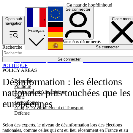
Ga naar de hoofdinhoud
Se connecter
Open sub
Close menu
English
navigation
Français
Deutsch
Vous êtes déconnecté.
Recherche
Se connecter
Español
Lumières éteintes
Se connecter
Rapporteur
Politique
Économie
Newsletters
Evénements
Em
POLITIQUE
POLICY AREAS
Désinformation : les élections
Economie
Politique
nationales plus touchées que les
Agriculture et Alimentation
Santé
européennes
Technologies
Energie, Environnement et Transport
Défense
Selon des experts, le niveau de désinformation lors des élections
nationales, comme celles qui ont eu lieu récemment en France et au