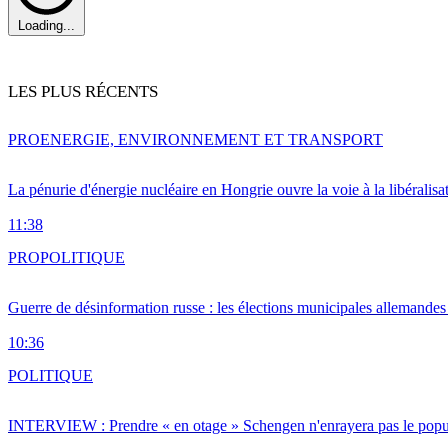
Loading...
LES PLUS RÉCENTS
PRO
ENERGIE, ENVIRONNEMENT ET TRANSPORT
La pénurie d'énergie nucléaire en Hongrie ouvre la voie à la libéralis
11:38
PRO
POLITIQUE
Guerre de désinformation russe : les élections municipales allemandes 
10:36
POLITIQUE
INTERVIEW : Prendre « en otage » Schengen n'enrayera pas le popu