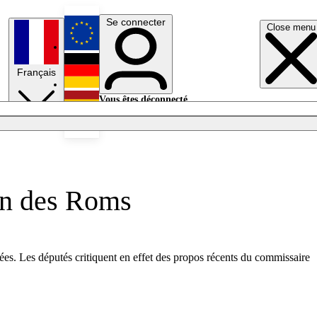
Se connecter
Close menu
English
Français
Deutsch
Vous êtes déconnecté.
Se connecter
Español
Lumières éteintes
tion des Roms
uées. Les députés critiquent en effet des propos récents du commissaire