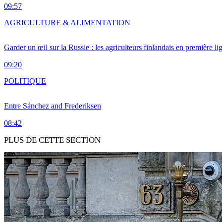
09:57
AGRICULTURE & ALIMENTATION
Garder un œil sur la Russie : les agriculteurs finlandais en première li
09:20
POLITIQUE
Entre Sánchez and Frederiksen
08:42
PLUS DE CETTE SECTION