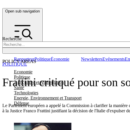
Open sub navigation
Recherche
Rapporteur
Politique
Économie
Newsletters
Evénements
Em
POLICY AREAS
POLITIQUE
Economie
Politique
Frattini critiqué pour son s
Agriculture et Alimentation
Santé
Technologies
Energie, Environnement et Transport
Défense
Le Parlement européen a appelé la Commission à clarifier la manière don
à la Justice Franco Frattini justifiant la décision de l'Italie d'expulser 