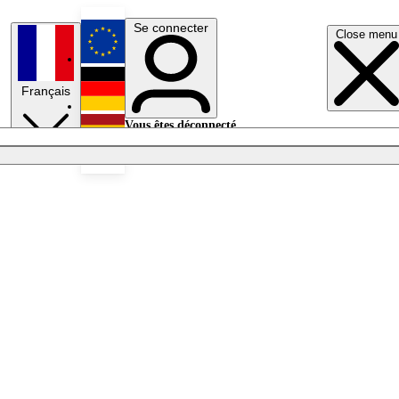
Se connecter
Close menu
English
Français
Deutsch
Vous êtes déconnecté.
Se connecter
Español
Lumières éteintes