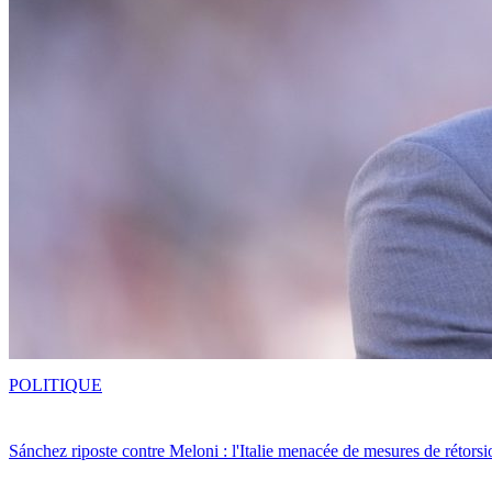
POLITIQUE
Sánchez riposte contre Meloni : l'Italie menacée de mesures de rétorsi