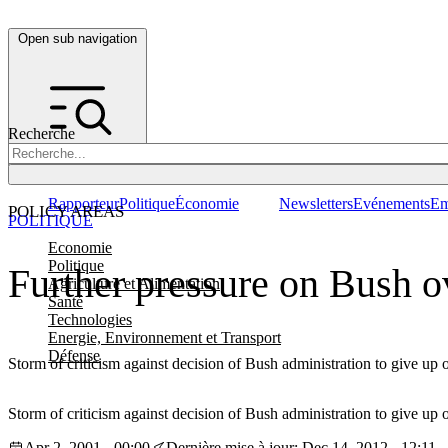
Open sub navigation
Recherche
Rapporteur
Politique
Économie
Newsletters
Evénements
Em
POLICY AREAS
POLITIQUE
Economie
Politique
Further pressure on Bush 
Agriculture et Alimentation
Santé
Technologies
Energie, Environnement et Transport
Défense
Storm of criticism against decision of Bush administration to give up
Storm of criticism against decision of Bush administration to give up
Apr 2, 2001 - 00:00
Dernière mise à jour: Dec 14, 2012 - 12:11