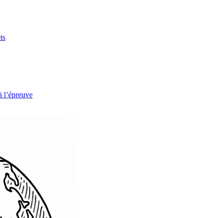
ts
à l’épreuve