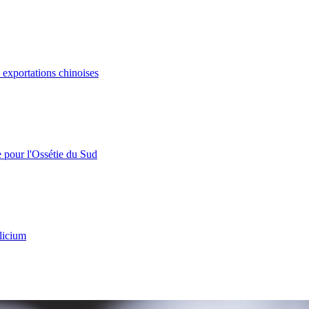
s exportations chinoises
e pour l'Ossétie du Sud
licium