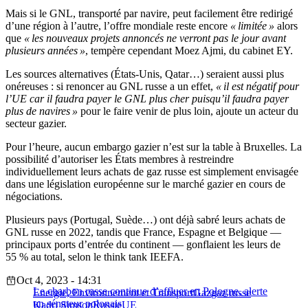
Mais si le GNL, transporté par navire, peut facilement être redirigé
d’une région à l’autre, l’offre mondiale reste encore
« limitée »
alors
que
« les nouveaux projets annoncés ne verront pas le jour avant
plusieurs années »
, tempère cependant Moez Ajmi, du cabinet EY.
Les sources alternatives (États-Unis, Qatar…) seraient aussi plus
onéreuses : si renoncer au GNL russe a un effet,
« il est négatif pour
l’UE car il faudra payer le GNL plus cher puisqu’il faudra payer
plus de navires »
pour le faire venir de plus loin, ajoute un acteur du
secteur gazier.
Pour l’heure, aucun embargo gazier n’est sur la table à Bruxelles. La
possibilité d’autoriser les États membres à restreindre
individuellement leurs achats de gaz russe est simplement envisagée
dans une législation européenne sur le marché gazier en cours de
négociations.
Plusieurs pays (Portugal, Suède…) ont déjà sabré leurs achats de
GNL russe en 2022, tandis que France, Espagne et Belgique —
principaux ports d’entrée du continent — gonflaient les leurs de
55 % au total, selon le think tank IEEFA.
Oct 4, 2023 - 14:31
Le charbon russe continue d’affluer en Pologne, alerte
Energie, Environnement et Transport
Gaz
gaz russe
un sénateur polonais
Kadri Simson
Russie
UE