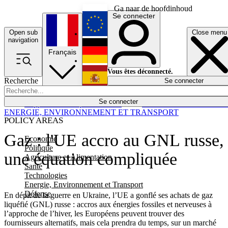
Ga naar de hoofdinhoud
Se connecter
Open sub
Close menu
English
navigation
Français
Deutsch
Vous êtes déconnecté.
Recherche
Se connecter
Español
Lumières éteintes
Se connecter
Rapporteur
Politique
Économie
Newsletters
Evénements
Em
ENERGIE, ENVIRONNEMENT ET TRANSPORT
POLICY AREAS
Gaz : l'UE accro au GNL russe,
Economie
Politique
une équation compliquée
Agriculture et Alimentation
Santé
Technologies
Energie, Environnement et Transport
Défense
En dépit de la guerre en Ukraine, l’UE a gonflé ses achats de gaz
liquéfié (GNL) russe : accros aux énergies fossiles et nerveuses à
l’approche de l’hiver, les Européens peuvent trouver des
fournisseurs alternatifs, mais cela prendra du temps, sur un marché