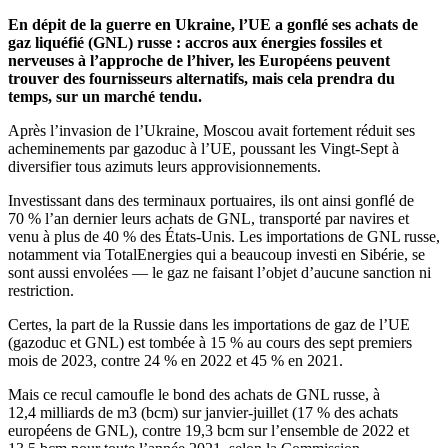
En dépit de la guerre en Ukraine, l’UE a gonflé ses achats de
gaz liquéfié (GNL) russe : accros aux énergies fossiles et
nerveuses à l’approche de l’hiver, les Européens peuvent
trouver des fournisseurs alternatifs, mais cela prendra du
temps, sur un marché tendu.
Après l’invasion de l’Ukraine, Moscou avait fortement réduit ses
acheminements par gazoduc à l’UE, poussant les Vingt-Sept à
diversifier tous azimuts leurs approvisionnements.
Investissant dans des terminaux portuaires, ils ont ainsi gonflé de
70 % l’an dernier leurs achats de GNL, transporté par navires et
venu à plus de 40 % des États-Unis. Les importations de GNL russe,
notamment via TotalEnergies qui a beaucoup investi en Sibérie, se
sont aussi envolées — le gaz ne faisant l’objet d’aucune sanction ni
restriction.
Certes, la part de la Russie dans les importations de gaz de l’UE
(gazoduc et GNL) est tombée à 15 % au cours des sept premiers
mois de 2023, contre 24 % en 2022 et 45 % en 2021.
Mais ce recul camoufle le bond des achats de GNL russe, à
12,4 milliards de m3 (bcm) sur janvier-juillet (17 % des achats
européens de GNL), contre 19,3 bcm sur l’ensemble de 2022 et