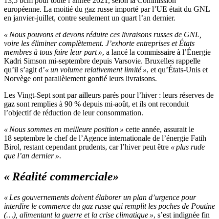
13,5 bcm pour toute l’année 2021, selon la Commission
européenne. La moitié du gaz russe importé par l’UE était du GNL
en janvier-juillet, contre seulement un quart l’an dernier.
« Nous pouvons et devons réduire ces livraisons russes de GNL,
voire les éliminer complètement. J’exhorte entreprises et États
membres à tous faire leur part »
, a lancé la commissaire à l’Énergie
Kadri Simson mi-septembre depuis Varsovie. Bruxelles rappelle
qu’il s’agit d’
« un volume relativement limité »
, et qu’États-Unis et
Norvège ont parallèlement gonflé leurs livraisons.
Les Vingt-Sept sont par ailleurs parés pour l’hiver : leurs réserves de
gaz sont remplies à 90 % depuis mi-août, et ils ont reconduit
l’objectif de réduction de leur consommation.
« Nous sommes en meilleure position »
cette année, assurait le
18 septembre le chef de l’Agence internationale de l’énergie Fatih
Birol, restant cependant prudents, car l’hiver peut être
« plus rude
que l’an dernier »
.
« Réalité commerciale
»
« Les gouvernements doivent élaborer un plan d’urgence pour
interdire le commerce du gaz russe qui remplit les poches de Poutine
(…), alimentant la guerre et la crise climatique »
, s’est indignée fin