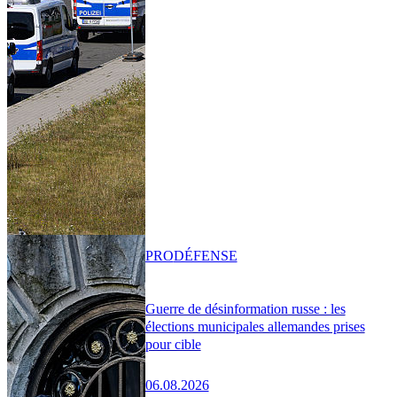
PRO
DÉFENSE
Guerre de désinformation russe : les
élections municipales allemandes prises
pour cible
06.08.2026