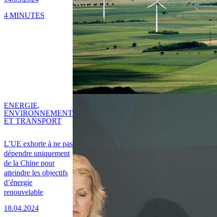
4 MINUTES
ENERGIE,
ENVIRONNEMENT
ET TRANSPORT
L’UE exhorte à ne pas
dépendre uniquement
de la Chine pour
atteindre les objectifs
d’énergie
renouvelable
18.04.2024