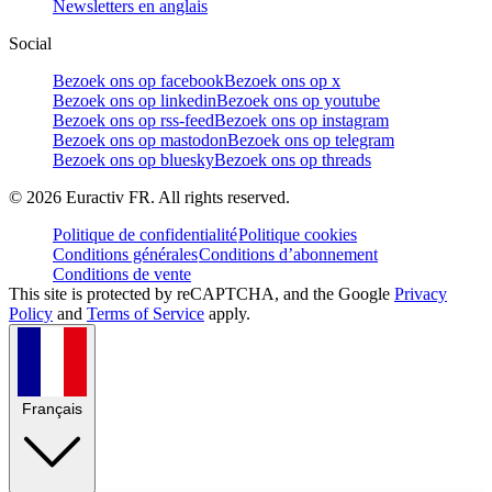
Newsletters en anglais
Social
Bezoek ons op facebook
Bezoek ons op x
Bezoek ons op linkedin
Bezoek ons op youtube
Bezoek ons op rss-feed
Bezoek ons op instagram
Bezoek ons op mastodon
Bezoek ons op telegram
Bezoek ons op bluesky
Bezoek ons op threads
©
2026
Euractiv FR. All rights reserved.
Politique de confidentialité
Politique cookies
Conditions générales
Conditions d’abonnement
Conditions de vente
This site is protected by reCAPTCHA, and the Google
Privacy
Policy
and
Terms of Service
apply.
Français