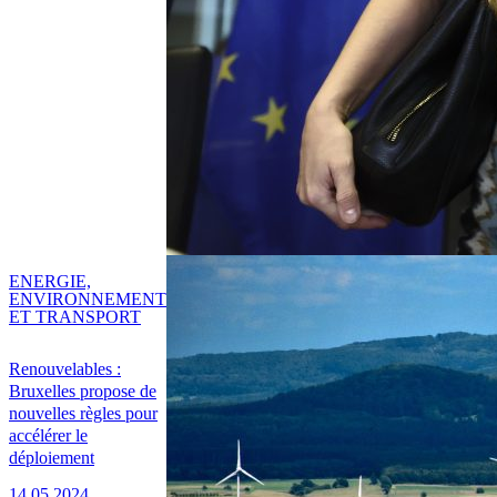
ENERGIE,
ENVIRONNEMENT
ET TRANSPORT
Renouvelables :
Bruxelles propose de
nouvelles règles pour
accélérer le
déploiement
14.05.2024