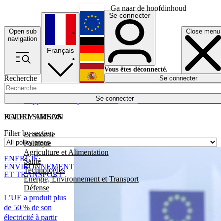
Ga naar de hoofdinhoud
Se connecter
Open sub
Close menu
English
navigation
Français
Deutsch
Vous êtes déconnecté.
Recherche
Se connecter
Español
Lumières éteintes
Se connecter
Rapporteur
Politique
Économie
Newsletters
Evénements
Em
POLICY AREAS
KADRI SIMSON
Filter by section
Economie
Politique
Agriculture et Alimentation
ENERGIE,
Santé
ENVIRONNEMENT
Technologies
ET TRANSPORT
Energie, Environnement et Transport
Défense
L’UE a produit plus
de 50 % de son
électricité à partir