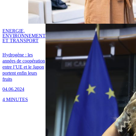
ENERGIE,
ENVIRONNEMENT
ET TRANSPORT
Hydrogène : les
années de coopération
entre l’UE et le Japon
portent enfin leurs
fruits
04.06.2024
4 MINUTES