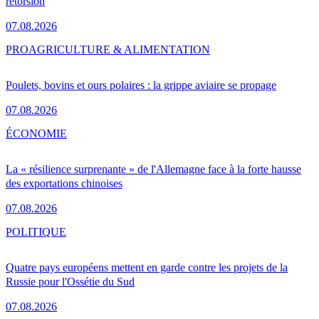
rétorsion
07.08.2026
PRO
AGRICULTURE & ALIMENTATION
Poulets, bovins et ours polaires : la grippe aviaire se propage
07.08.2026
ÉCONOMIE
La « résilience surprenante » de l'Allemagne face à la forte hausse
des exportations chinoises
07.08.2026
POLITIQUE
Quatre pays européens mettent en garde contre les projets de la
Russie pour l'Ossétie du Sud
07.08.2026