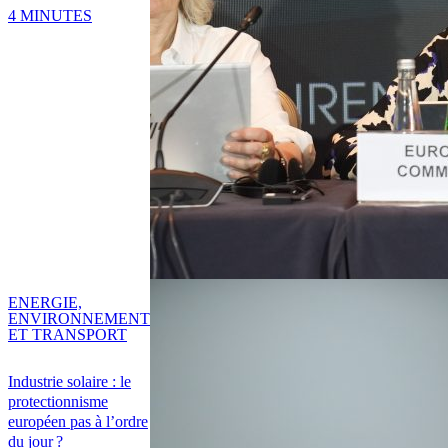
4 MINUTES
ENERGIE,
ENVIRONNEMENT
ET TRANSPORT
Industrie solaire : le
protectionnisme
européen pas à l’ordre
du jour ?