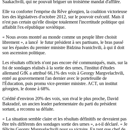
Saakachvili
, qui ne pouvait briguer un troisième mandat d'affilée.
Elle va conforter l'emprise du Rêve géorgien, la coalition victorieuse
lors des législatives d'octobre 2012, sur le pouvoir exécutif. Mais il
n'est pas certain qu'elle dissipe totalement l'incertitude politique qui
affaiblit l'ex-république soviétique.
« Nous avons montré au monde comme un peuple libre choisit
librement », a lancé le futur président
à ses partisans
, le bras passé
sur les épaules du premier ministre
Bidzina
Ivanichvili
, à qui il doit
son ascension politique.
Les résultats officiels n'ont pas encore été communiqués, mais, sur la
foi de sondages réalisés à la sortie des urnes, l'institut d'études
allemand GfK a attribué 66,1% des voix à Georgy Margvelachvili,
entré au gouvernement l'an dernier avec le portefeuille de
l'Éducation, puis promu vice-premier ministre. ACT, un institut
géorgien, le donne à 68%.
Crédité d'environ 20% des voix, son rival le plus proche, David
Bakradzé, un ancien leader parlementaire du parti du président
sortant, a reconnu sa défaite.
« La situation semble claire et les résultats définitifs ne devraient pas
être très différents des sondages sortie des urnes », a-t-il déclaré. « Je
félicite Georgy Margvelachvili pour sa victoire. En tant que chef de