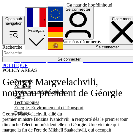
Ga naar de hoofdinhoud
Se connecter
Open sub
Close menu
English
navigation
Français
Deutsch
Vous êtes déconnecté.
Recherche
Se connecter
Español
Lumières éteintes
Se connecter
Rapporteur
Politique
Économie
Newsletters
Evénements
Em
POLITIQUE
POLICY AREAS
Georgy Margvelachvili,
Economie
Politique
nouveau président de Géorgie
Agriculture et Alimentation
Santé
Technologies
Energie, Environnement et Transport
Défense
Georgy Margvelachvili, allié du
premier ministre Bidzina Ivanichvili, a remporté dès le premier tour
dimanche l'élection présidentielle en Géorgie. Une victoire qui
marque la fin de l'ère de Mikheïl Saakachvili, qui occupait