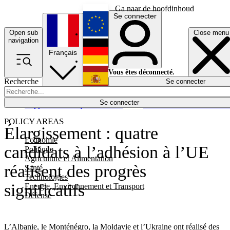
Ga naar de hoofdinhoud
Se connecter
Open sub
Close menu
English
navigation
Français
Deutsch
Vous êtes déconnecté.
Recherche
Se connecter
Español
Lumières éteintes
Se connecter
Rapporteur
Politique
Économie
Newsletters
Evénements
Em
POLICY AREAS
Élargissement : quatre
Economie
candidats à l’adhésion à l’UE
Politique
Agriculture et Alimentation
réalisent des progrès
Santé
Technologies
significatifs
Energie, Environnement et Transport
Défense
L’Albanie, le Monténégro, la Moldavie et l’Ukraine ont réalisé des