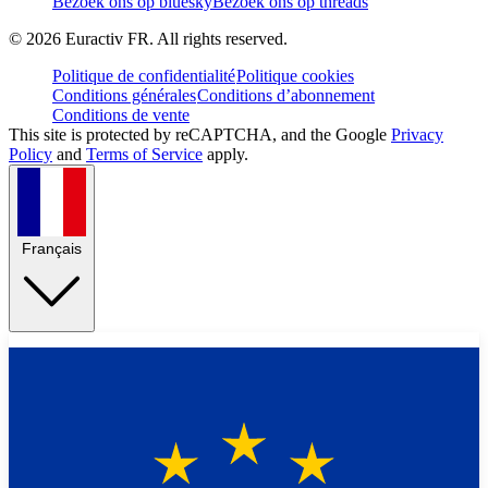
Bezoek ons op bluesky
Bezoek ons op threads
©
2026
Euractiv FR. All rights reserved.
Politique de confidentialité
Politique cookies
Conditions générales
Conditions d’abonnement
Conditions de vente
This site is protected by reCAPTCHA, and the Google
Privacy
Policy
and
Terms of Service
apply.
Français