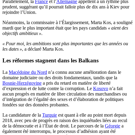
Parallèlement, la
France
et l’
Allemagne
appellent à un rythme plus
prudent, suggérant qu’il pourrait falloir plus de dix ans à Kiev pour
rejoindre l’Union.
Néanmoins, la commissaire à l’Élargissement, Marta Kos, a souligné
mardi que le plus important était que les pays candidats
« aient des
objectifs ambitieux »
.
« Pour moi, les ambitions sont plus importantes que les années ou
les dates »
, a déclaré Marta Kos.
Les réformes stagnent dans les Balkans
La
Macédoine du Nord
n’a connu aucune amélioration dans le
domaine judiciaire ou des droits fondamentaux, tandis que la
Bosnie-Herzégovine
a pris du retard en matière de liberté
d’expression et de lutte contre la corruption. Le
Kosovo
n’a fait
aucun progrès en matière de libre circulation des marchandises ou
d’intégration de l’égalité des sexes et d’élaboration de politiques
fondées sur des données probantes.
La candidature de la
Turquie
est quant à elle au point mort depuis
2018, avec peu de progrès en raison des inquiétudes liées au recul
de la démocratie et à l’État de droit. Le parcours de la
Géorgie
a
également été interrompu, le processus d’adhésion ayant été