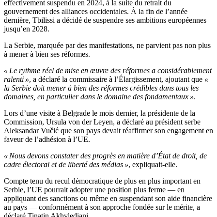
effectivement suspendu en 2024, à la suite du retrait du
gouvernement des alliances occidentales. À la fin de l’année
dernière, Tbilissi a décidé de suspendre ses ambitions européennes
jusqu’en 2028.
La Serbie, marquée par des manifestations, ne parvient pas non plus
à mener à bien ses réformes.
« Le rythme réel de mise en œuvre des réformes a considérablement
ralenti »
, a déclaré la commissaire à l’Élargissement, ajoutant que
«
la Serbie doit mener à bien des réformes crédibles dans tous les
domaines, en particulier dans le domaine des fondamentaux »
.
Lors d’une visite à Belgrade le mois dernier, la présidente de la
Commission, Ursula von der Leyen, a déclaré au président serbe
Aleksandar Vučić que son pays devait réaffirmer son engagement en
faveur de l’adhésion à l’UE.
« Nous devons constater des progrès en matière d’État de droit, de
cadre électoral et de liberté des médias »
, expliquait-elle.
Compte tenu du recul démocratique de plus en plus important en
Serbie, l’UE pourrait adopter une position plus ferme — en
appliquant des sanctions ou même en suspendant son aide financière
au pays — conformément à son approche fondée sur le mérite, a
déclaré Tinatin Akhvlediani.