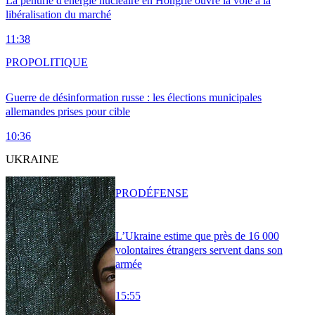
La pénurie d'énergie nucléaire en Hongrie ouvre la voie à la
libéralisation du marché
11:38
PRO
POLITIQUE
Guerre de désinformation russe : les élections municipales
allemandes prises pour cible
10:36
UKRAINE
PRO
DÉFENSE
L’Ukraine estime que près de 16 000
volontaires étrangers servent dans son
armée
15:55