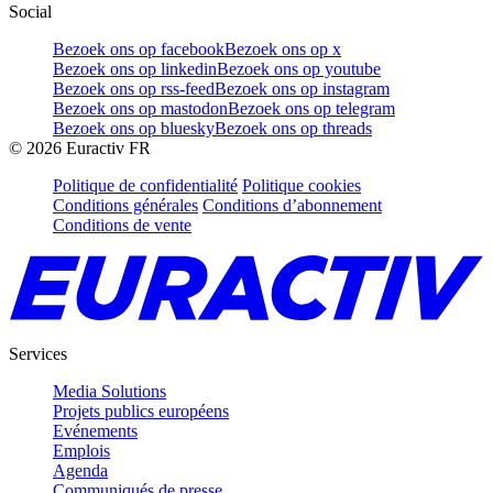
Social
Bezoek ons op facebook
Bezoek ons op x
Bezoek ons op linkedin
Bezoek ons op youtube
Bezoek ons op rss-feed
Bezoek ons op instagram
Bezoek ons op mastodon
Bezoek ons op telegram
Bezoek ons op bluesky
Bezoek ons op threads
©
2026
Euractiv FR
Politique de confidentialité
Politique cookies
Conditions générales
Conditions d’abonnement
Conditions de vente
Services
Media Solutions
Projets publics européens
Evénements
Emplois
Agenda
Communiqués de presse