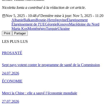
Nicoletta Ionta a contribué à la rédaction de cet article.
Nov 5, 2025 - 10:48
Dernière mise à jour: Nov 5, 2025 - 11:20
Albanie
Balkans
Bosnie-Herzégovine
Élargissement
Élargissement de l'UE
Géorgie
Kosovo
Macédoine du Nord
Marta Kos
Monténégro
Turquie
Ukraine
Print
Partager
LES PLUS LUS
PRO
SANTÉ
Sept pays votent contre le programme de santé de la Commission
24.07.2026
ÉCONOMIE
Merci la Chine : elle a sauvé l’économie mondiale
27.07.2026