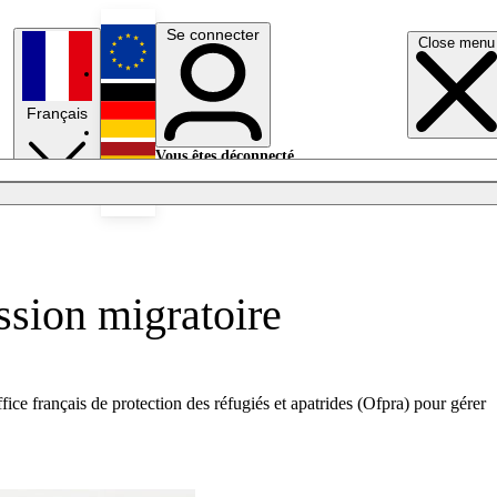
Se connecter
Close menu
English
Français
Deutsch
Vous êtes déconnecté.
Se connecter
Español
Lumières éteintes
ession migratoire
ice français de protection des réfugiés et apatrides (Ofpra) pour gérer