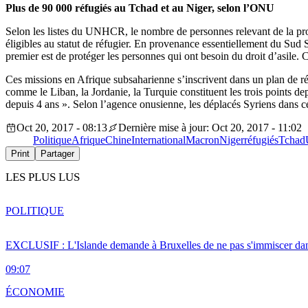
Plus de 90 000 réfugiés au Tchad et au Niger, selon l’ONU
Selon les listes du UNHCR, le nombre de personnes relevant de la pro
éligibles au statut de réfugier. En provenance essentiellement du Sud 
premier est de protéger les personnes qui ont besoin du droit d’asile. 
Ces missions en Afrique subsaharienne s’inscrivent dans un plan de r
comme le Liban, la Jordanie, la Turquie constituent les trois points de
depuis 4 ans ». Selon l’agence onusienne, les déplacés Syriens dans c
Oct 20, 2017 - 08:13
Dernière mise à jour: Oct 20, 2017 - 11:02
Politique
Afrique
Chine
International
Macron
Niger
réfugiés
Tchad
Print
Partager
LES PLUS LUS
POLITIQUE
EXCLUSIF : L'Islande demande à Bruxelles de ne pas s'immiscer dan
09:07
ÉCONOMIE