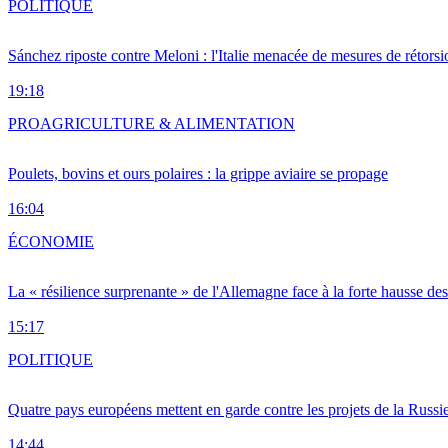
POLITIQUE
Sánchez riposte contre Meloni : l'Italie menacée de mesures de rétorsi
19:18
PRO
AGRICULTURE & ALIMENTATION
Poulets, bovins et ours polaires : la grippe aviaire se propage
16:04
ÉCONOMIE
La « résilience surprenante » de l'Allemagne face à la forte hausse de
15:17
POLITIQUE
Quatre pays européens mettent en garde contre les projets de la Russi
14:44