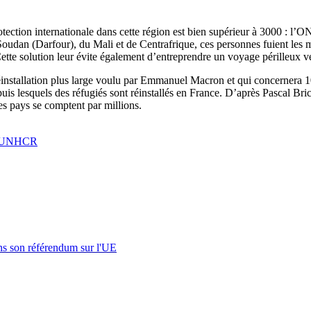
tection internationale dans cette région est bien supérieur à 3000 : l
Soudan (Darfour), du Mali et de Centrafrique, ces personnes fuient les 
Cette solution leur évite également d’entreprendre un voyage périlleux ve
éinstallation plus large voulu par Emmanuel Macron et qui concernera 1
puis lesquels des réfugiés sont réinstallés en France. D’après Pascal Br
es pays se comptent par millions.
UNHCR
s son référendum sur l'UE