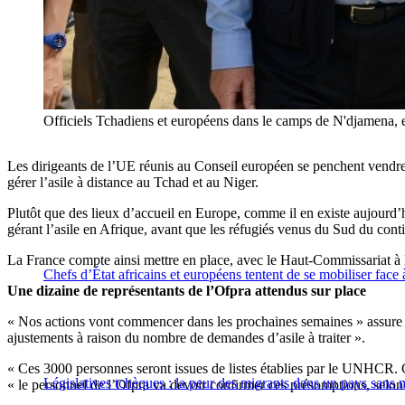
Officiels Tchadiens et européens dans le camps de N'djamena, e
Les dirigeants de l’UE réunis au Conseil européen se penchent vendredi
gérer l’asile à distance au Tchad et au Niger.
Plutôt que des lieux d’accueil en Europe, comme il en existe aujourd’hu
gérant l’asile en Afrique, avant que les réfugiés venus du Sud du conti
La France compte ainsi mettre en place, avec le Haut-Commissariat à 
Chefs d’État africains et européens tentent de se mobiliser face
Une dizaine de représentants de l’Ofpra attendus sur place
« Nos actions vont commencer dans les prochaines semaines » assure à 
ajustements à raison du nombre de demandes d’asile à traiter ».
« Ces 3000 personnes seront issues de listes établies par le UNHCR. Ce
Législatives tchèques : la peur des migrants dans un pays sans 
« le personnel de l’Ofpra va devoir confirmer ces présomptions, selon tr