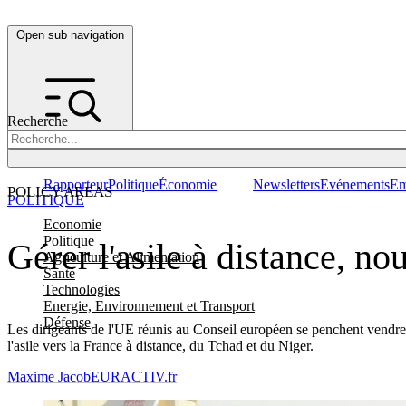
Open sub navigation
Recherche
Rapporteur
Politique
Économie
Newsletters
Evénements
Em
POLICY AREAS
POLITIQUE
Economie
Politique
Gérer l'asile à distance, no
Agriculture et Alimentation
Santé
Technologies
Energie, Environnement et Transport
Défense
Les dirigeants de l'UE réunis au Conseil européen se penchent vendredi 
l'asile vers la France à distance, du Tchad et du Niger.
Maxime Jacob
EURACTIV.fr