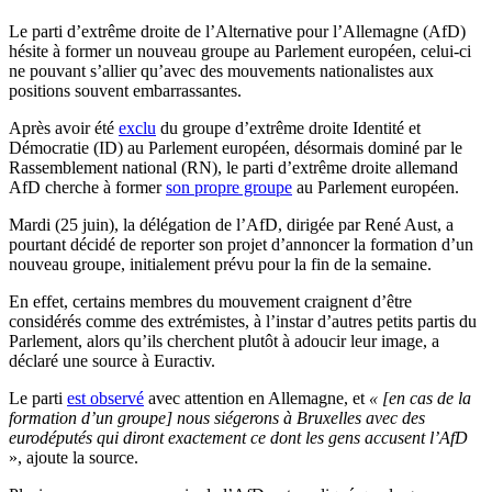
Le parti d’extrême droite de l’Alternative pour l’Allemagne (AfD)
hésite à former un nouveau groupe au Parlement européen, celui-ci
ne pouvant s’allier qu’avec des mouvements nationalistes aux
positions souvent embarrassantes.
Après avoir été
exclu
du groupe d’extrême droite Identité et
Démocratie (ID) au Parlement européen, désormais dominé par le
Rassemblement national (RN), le parti d’extrême droite allemand
AfD cherche à former
son propre groupe
au Parlement européen.
Mardi (25 juin), la délégation de l’AfD, dirigée par René Aust, a
pourtant décidé de reporter son projet d’annoncer la formation d’un
nouveau groupe, initialement prévu pour la fin de la semaine.
En effet, certains membres du mouvement craignent d’être
considérés comme des extrémistes, à l’instar d’autres petits partis du
Parlement, alors qu’ils cherchent plutôt à adoucir leur image, a
déclaré une source à Euractiv.
Le parti
est observé
avec attention en Allemagne, et
« [en cas de la
formation d’un groupe] nous siégerons à Bruxelles avec des
eurodéputés qui diront exactement ce dont les gens accusent l’AfD
», ajoute la source.