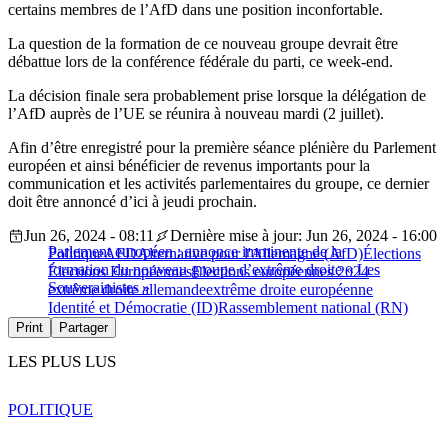
certains membres de l’AfD dans une position inconfortable.
La question de la formation de ce nouveau groupe devrait être
débattue lors de la conférence fédérale du parti, ce week-end.
La décision finale sera probablement prise lorsque la délégation de
l’AfD auprès de l’UE se réunira à nouveau mardi (2 juillet).
Afin d’être enregistré pour la première séance plénière du Parlement
européen et ainsi bénéficier de revenus importants pour la
communication et les activités parlementaires du groupe, ce dernier
doit être annoncé d’ici à jeudi prochain.
Jun 26, 2024 - 08:11
Dernière mise à jour: Jun 26, 2024 - 16:00
Parlement européen : annonce imminente de la
Politique
AFD
Alternative pour l'Allemagne (AfD)
Élections
formation du nouveau groupe d’extrême droite « Les
Élections Européennes
Elections européennes 2024
Souverainistes »
extrême droite allemande
extrême droite européenne
Identité et Démocratie (ID)
Rassemblement national (RN)
Print
Partager
LES PLUS LUS
POLITIQUE