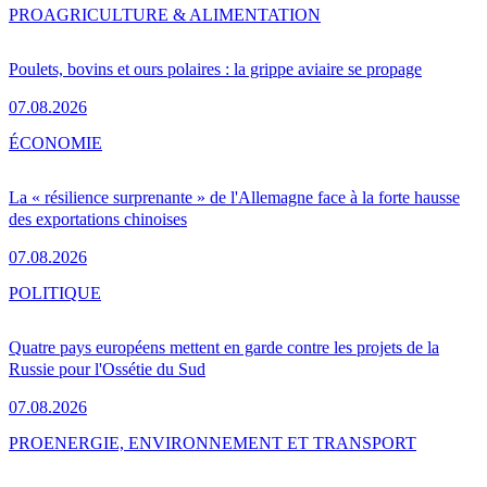
PRO
AGRICULTURE & ALIMENTATION
Poulets, bovins et ours polaires : la grippe aviaire se propage
07.08.2026
ÉCONOMIE
La « résilience surprenante » de l'Allemagne face à la forte hausse
des exportations chinoises
07.08.2026
POLITIQUE
Quatre pays européens mettent en garde contre les projets de la
Russie pour l'Ossétie du Sud
07.08.2026
PRO
ENERGIE, ENVIRONNEMENT ET TRANSPORT