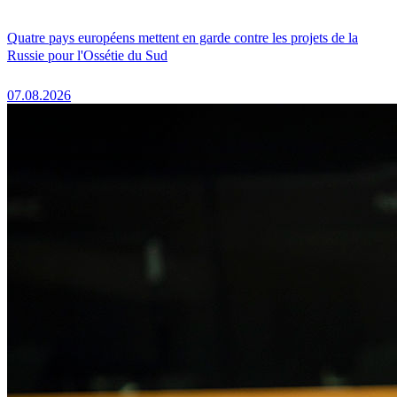
Quatre pays européens mettent en garde contre les projets de la
Russie pour l'Ossétie du Sud
07.08.2026