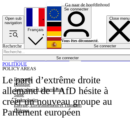
Ga naar de hoofdinhoud
Se connecter
Open sub
Close menu
English
navigation
Français
Deutsch
Vous êtes déconnecté.
Recherche
Se connecter
Español
Lumières éteintes
Se connecter
Rapporteur
Politique
Économie
Newsletters
Evénements
Em
POLITIQUE
POLICY AREAS
Le parti d’extrême droite
Economie
Politique
allemand de l’AfD hésite à
Agriculture et Alimentation
Santé
créer un nouveau groupe au
Technologies
Energie, Environnement et Transport
Parlement européen
Défense