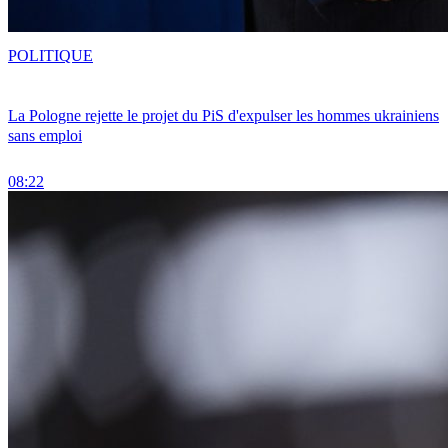
POLITIQUE
La Pologne rejette le projet du PiS d'expulser les hommes ukrainiens
sans emploi
08:22