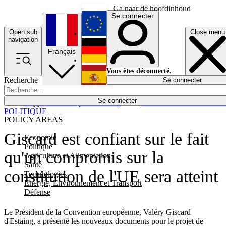
Ga naar de hoofdinhoud
Se connecter
Open sub
Close menu
English
navigation
Français
Deutsch
Vous êtes déconnecté.
Recherche
Se connecter
Español
Lumières éteintes
Se connecter
Rapporteur
Politique
Économie
Newsletters
Evénements
Em
POLITIQUE
POLICY AREAS
Giscard est confiant sur le fait
Economie
Politique
qu'un compromis sur la
Agriculture et Alimentation
Santé
constitution de l'UE sera atteint
Technologies
Energie, Environnement et Transport
Défense
Le Président de la Convention européenne, Valéry Giscard
d'Estaing, a présenté les nouveaux documents pour le projet de