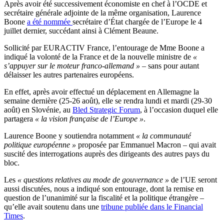
Après avoir été successivement économiste en chef à l’OCDE et
secrétaire générale adjointe de la même organisation, Laurence
Boone
a été nommée
secrétaire d’État chargée de l’Europe le 4
juillet dernier, succédant ainsi à Clément Beaune.
Sollicité par EURACTIV France, l’entourage de Mme Boone a
indiqué la volonté de la France et de la nouvelle ministre de
«
s’appuyer sur le moteur franco-allemand »
– sans pour autant
délaisser les autres partenaires européens.
En effet, après avoir effectué un déplacement en Allemagne la
semaine dernière (25-26 août), elle se rendra lundi et mardi (29-30
août) en Slovénie, au
Bled Strategic Forum
, à l’occasion duquel elle
partagera
« la vision française de l’Europe »
.
Laurence Boone y soutiendra notamment
« la communauté
politique européenne »
proposée par Emmanuel Macron – qui avait
suscité des interrogations auprès des dirigeants des autres pays du
bloc.
Les
« questions relatives au mode de gouvernance »
de l’UE seront
aussi discutées, nous a indiqué son entourage, dont la remise en
question de l’unanimité sur la fiscalité et la politique étrangère –
qu’elle avait soutenu dans une
tribune publiée dans le Financial
Times
.