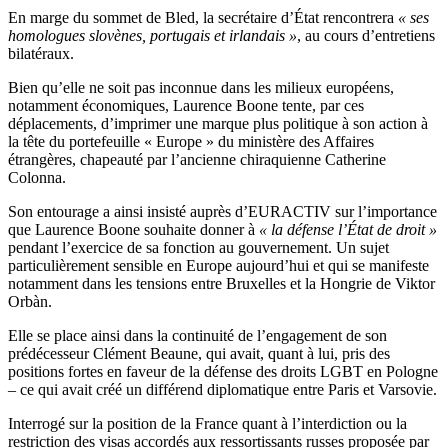
En marge du sommet de Bled, la secrétaire d’État rencontrera
« ses
homologues slovènes, portugais et irlandais »
, au cours d’entretiens
bilatéraux.
Bien qu’elle ne soit pas inconnue dans les milieux européens,
notamment économiques, Laurence Boone tente, par ces
déplacements, d’imprimer une marque plus politique à son action à
la tête du portefeuille « Europe » du ministère des Affaires
étrangères, chapeauté par l’ancienne chiraquienne Catherine
Colonna.
Son entourage a ainsi insisté auprès d’EURACTIV sur l’importance
que Laurence Boone souhaite donner à
« la défense l’État de droit »
pendant l’exercice de sa fonction au gouvernement. Un sujet
particulièrement sensible en Europe aujourd’hui et qui se manifeste
notamment dans les tensions entre Bruxelles et la Hongrie de Viktor
Orbàn.
Elle se place ainsi dans la continuité de l’engagement de son
prédécesseur Clément Beaune, qui avait, quant à lui, pris des
positions fortes en faveur de la défense des droits LGBT en Pologne
– ce qui avait créé un différend diplomatique entre Paris et Varsovie.
Interrogé sur la position de la France quant à l’interdiction ou la
restriction des visas accordés aux ressortissants russes proposée par