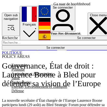
Ga naar de hoofdinhoud
Se connecter
Open sub
Close menu
English
navigation
Français
Deutsch
Vous êtes déconnecté.
Recherche
Se connecter
Español
Lumières éteintes
Se connecter
Rapporteur
Politique
Économie
Newsletters
Evénements
Em
POLITIQUE
POLICY AREAS
Gouvernance, État de droit :
Economie
Politique
Laurence Boone à Bled pour
Agriculture et Alimentation
Santé
défendre sa vision de l’Europe
Technologies
Energie, Environnement et Transport
Défense
La nouvelle secrétaire d’État chargée de l’Europe Laurence Boone
participera lundi (29 août) au Bled Strategic Forum pour défendre sa