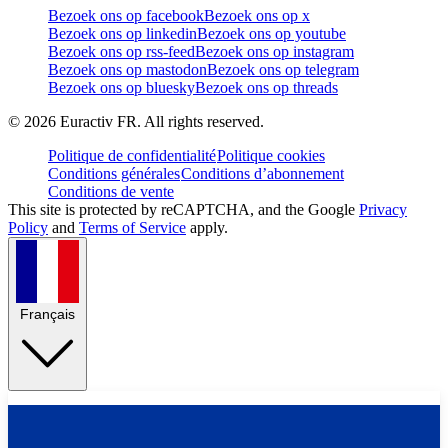
Bezoek ons op facebook
Bezoek ons op x
Bezoek ons op linkedin
Bezoek ons op youtube
Bezoek ons op rss-feed
Bezoek ons op instagram
Bezoek ons op mastodon
Bezoek ons op telegram
Bezoek ons op bluesky
Bezoek ons op threads
©
2026
Euractiv FR. All rights reserved.
Politique de confidentialité
Politique cookies
Conditions générales
Conditions d’abonnement
Conditions de vente
This site is protected by reCAPTCHA, and the Google
Privacy
Policy
and
Terms of Service
apply.
Français