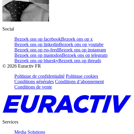
Social
Bezoek ons op facebook
Bezoek ons op x
Bezoek ons op linkedin
Bezoek ons op youtube
Bezoek ons op rss-feed
Bezoek ons op instagram
Bezoek ons op mastodon
Bezoek ons op telegram
Bezoek ons op bluesky
Bezoek ons op threads
©
2026
Euractiv FR
Politique de confidentialité
Politique cookies
Conditions générales
Conditions d’abonnement
Conditions de vente
Services
Media Solutions