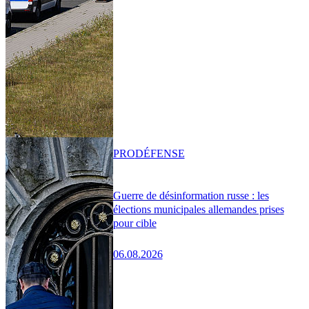
PRO
DÉFENSE
Guerre de désinformation russe : les
élections municipales allemandes prises
pour cible
06.08.2026