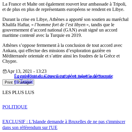
La France et Malte ont également rouvert leur ambassade à Tripoli,
et de plus en plus de représentants européens se rendent en Libye.
Durant la crise en Libye, Athènes a apporté son soutien au maréchal
Khalifa Haftar, «
l’homme fort de l’est libyen
», tandis que le
gouvernement d’accord national (GAN) avait signé un accord
maritime contesté avec la Turquie en 2019.
Athènes s’oppose fermement à la conclusion de tout accord avec
Ankara, qui effectue des missions d’exploration gazière en
Méditerranée orientale et s’attire ainsi les foudres de la Grèce et
Chypre.
Apr 13, 2021 - 13:23
Le président du Conseil européen salue la démocratie
Égypte
Émirats arabes unis
Grèce
Libye
Russie
Turquie
en Tunisie
Print
Partager
LES PLUS LUS
POLITIQUE
EXCLUSIF : L'Islande demande à Bruxelles de ne pas s'immiscer
dans son référendum sur l'UE