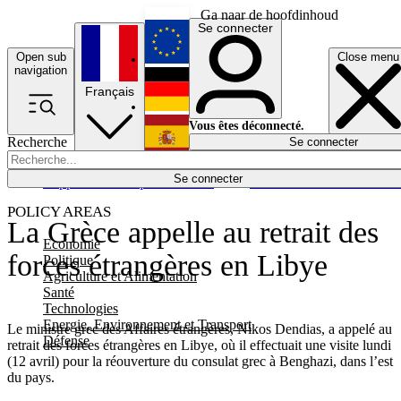
Ga naar de hoofdinhoud
Se connecter
Open sub
Close menu
English
navigation
Français
Deutsch
Vous êtes déconnecté.
Recherche
Se connecter
Español
Lumières éteintes
Se connecter
Rapporteur
Politique
Économie
Newsletters
Evénements
Em
POLICY AREAS
La Grèce appelle au retrait des
Economie
forces étrangères en Libye
Politique
Agriculture et Alimentation
Santé
Technologies
Energie, Environnement et Transport
Le ministre grec des Affaires étrangères, Nikos Dendias, a appelé au
Défense
retrait des forces étrangères en Libye, où il effectuait une visite lundi
(12 avril) pour la réouverture du consulat grec à Benghazi, dans l’est
du pays.