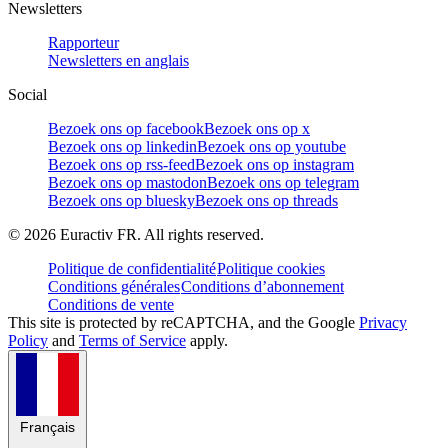
Newsletters
Rapporteur
Newsletters en anglais
Social
Bezoek ons op facebook
Bezoek ons op x
Bezoek ons op linkedin
Bezoek ons op youtube
Bezoek ons op rss-feed
Bezoek ons op instagram
Bezoek ons op mastodon
Bezoek ons op telegram
Bezoek ons op bluesky
Bezoek ons op threads
©
2026
Euractiv FR. All rights reserved.
Politique de confidentialité
Politique cookies
Conditions générales
Conditions d’abonnement
Conditions de vente
This site is protected by reCAPTCHA, and the Google
Privacy
Policy
and
Terms of Service
apply.
Français