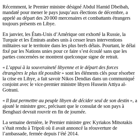
Récemment, le Premier ministre désigné Abdul Hamid Dbeibah,
mandaté pour mener le pays jusqu’aux élections de décembre, a
appelé au départ des 20 000 mercenaires et combattants étrangers
toujours présents en Libye.
En janvier, les États-Unis d’Amérique ont exhorté la Russie, la
Turquie et les Émirats arabes unis à cesser leurs interventions
militaires sur le territoire dans les plus brefs délais. Pourtant, le délai
fixé par les Nations unies pour ce faire s’est écoulé sans que les
parties concernées ne montrent quelconque signe de retrait.
«
L’appui à la souveraineté libyenne et le départ des forces
étrangères le plus tôt possible
» sont les éléments clés pour résorber
la crise en Libye
,
a fait savoir Nikos Dendias dans un communiqué
conjoint avec le vice-premier ministre libyen Hussein Attiya al-
Gotrani.
«
Il faut permettre au peuple libyen de décider seul de son destin
», a
ajouté le ministre grec, précisant que le consulat de son pays à
Benghazi devrait rouvrir en fin de journée.
La semaine dernière, le Premier ministre grec Kyriakos Mitsotakis
s’était rendu à Tripoli où il avait annoncé la réouverture de
l’ambassade, fermée depuis l’été 2014.