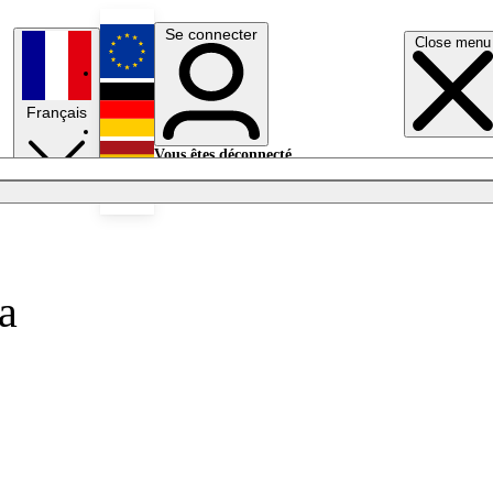
Se connecter
Close menu
English
Français
Deutsch
Vous êtes déconnecté.
Se connecter
Español
Lumières éteintes
a