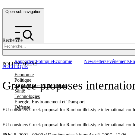
Open sub navigation
Recherche
Rapporteur
Politique
Économie
Newsletters
Evénements
Em
POLICY AREAS
POLITIQUE
Economie
Politique
Greece proposes internati
Agriculture et Alimentation
Santé
Technologies
Energie, Environnement et Transport
Défense
EU considers Greek proposal for Rambouillet-style international conf
EU considers Greek proposal for Rambouillet-style international conf
Jul 5, 2001 - 00:00
Dernière mise à jour: Apr 8, 2007 - 12:26