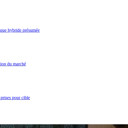
taque hybride présumée
ation du marché
prises pour cible