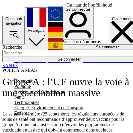
Ga naar de hoofdinhoud
Se connecter
Open sub
Close menu
English
navigation
Français
Deutsch
Vous êtes déconnecté.
Recherche
Se connecter
Español
Lumières éteintes
Se connecter
Rapporteur
Politique
Économie
Newsletters
Evénements
Em
SANTÉ
POLICY AREAS
Grippe A : l’UE ouvre la voie à
Economie
Politique
une vaccination massive
Agriculture et Alimentation
Santé
Technologies
Energie, Environnement et Transport
Défense
La semaine dernière (25 septembre), les régulateurs européens de
soins de santé ont recommandé d’approuver deux vaccins pour la
grippe A, donnant ainsi le coup d’envoi des programmes de
vaccination massive qui doivent commencer dans quelques