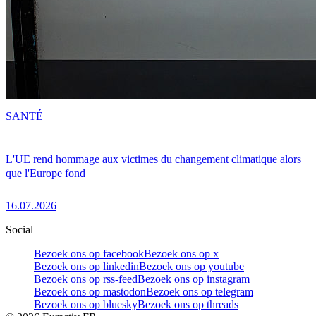
SANTÉ
L'UE rend hommage aux victimes du changement climatique alors
que l'Europe fond
16.07.2026
Social
Bezoek ons op facebook
Bezoek ons op x
Bezoek ons op linkedin
Bezoek ons op youtube
Bezoek ons op rss-feed
Bezoek ons op instagram
Bezoek ons op mastodon
Bezoek ons op telegram
Bezoek ons op bluesky
Bezoek ons op threads