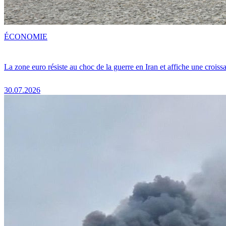
ÉCONOMIE
La zone euro résiste au choc de la guerre en Iran et affiche une crois
30.07.2026