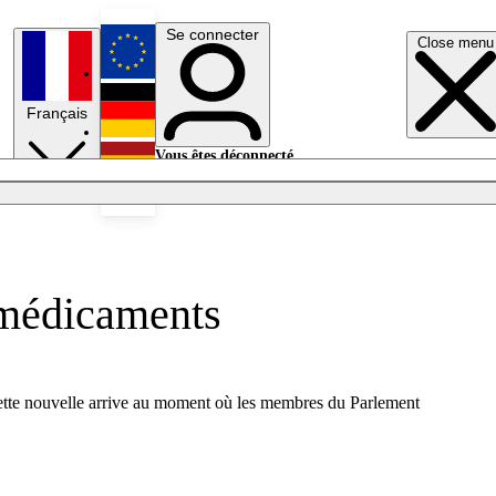
Se connecter
Close menu
English
Français
Deutsch
Vous êtes déconnecté.
Se connecter
Español
Lumières éteintes
x médicaments
Cette nouvelle arrive au moment où les membres du Parlement