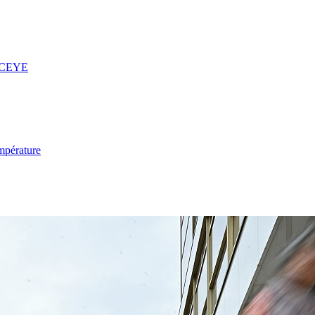
 ICEYE
mpérature