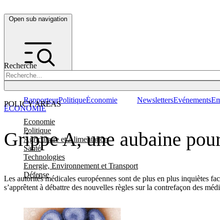
Open sub navigation
Recherche
Rapporteur
Politique
Économie
Newsletters
Evénements
Em
POLICY AREAS
ÉCONOMIE
Economie
Politique
Grippe A, une aubaine pour
Agriculture et Alimentation
Santé
Technologies
Energie, Environnement et Transport
Défense
Les autorités médicales européennes sont de plus en plus inquiètes f
s’apprêtent à débattre des nouvelles règles sur la contrefaçon des méd