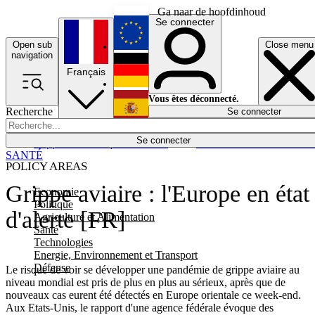
Ga naar de hoofdinhoud
Se connecter
Open sub
Close menu
English
navigation
Français
Deutsch
Vous êtes déconnecté.
Recherche
Se connecter
Español
Lumières éteintes
Se connecter
Rapporteur
Politique
Économie
Newsletters
Evénements
Em
SANTÉ
POLICY AREAS
Grippe aviaire : l'Europe en état
Economie
Politique
d'alerte [FR]
Agriculture et Alimentation
Santé
Technologies
Energie, Environnement et Transport
Défense
Le risque de voir se développer une pandémie de grippe aviaire au
niveau mondial est pris de plus en plus au sérieux, après que de
nouveaux cas eurent été détectés en Europe orientale ce week-end.
Aux Etats-Unis, le rapport d'une agence fédérale évoque des