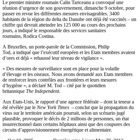
Le premier ministre roumain Calin Tariceanu a convoqué une
réunion d’urgence de son gouvernement, dimanche 9 octobre, pour
passer en revue les différentes mesures envisageables. 3400
habitants de la région du delta du Danube ont déjà été vaccinés – un
chiffre qui devrait atteindre les 125 000 au cours des prochains
jours, a indiqué le responsable des services sanitaires
roumains, Rodica Costina.
A Bruxelles, un porte-parole de la Commission, Philip
Tod, a indiqué que l’exécutif européen et les Etats membres avaient
d’ores et déjà « rehaussé leur niveau de vigilance ».
« Des mesures de surveillance sont en place pour la volaille
d’élevage et les oiseaux. Nous avons demandé aux Etats membres
de renforcer leurs contrôles aux frontières et leurs mesures
d’hygiène », a déclaré M. Tod – cité par le quotidien
britannique
The Independent
.
Aux Etats-Unis, le rapport d’une agence fédérale – dont la teneur a
été révélée par le
New York Times
– conclut que la propagation du
virus sur le territoire américain pourrait, selon un scénario jugé
plausible, provoquer le décès de 2 millions de personnes, un état
insurrectionnel dans certains hôpitaux ainsi que des coupures des
circuits d’approvisionnement énergétique et alimentaire.