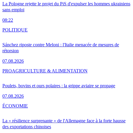
La Pologne rejette le projet du PiS d'expulser les hommes ukrainiens
sans emploi
08:22
POLITIQUE
Sánchez riposte contre Meloni : l'Italie menacée de mesures de
rétorsion
07.08.2026
PRO
AGRICULTURE & ALIMENTATION
Poulets, bovins et ours polaires : la grippe aviaire se propage
07.08.2026
ÉCONOMIE
La « résilience surprenante » de l'Allemagne face à la forte hausse
des exportations chinoises