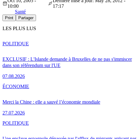
Oct 10, 2005 -
Dernière mise à jour: May 28, 2012 -
10:00
17:17
Santé
Print
Partager
LES PLUS LUS
POLITIQUE
EXCLUSIF : L'Islande demande à Bruxelles de ne pas s'immiscer
dans son référendum sur l'UE
07.08.2026
ÉCONOMIE
Merci la Chine : elle a sauvé l’économie mondiale
27.07.2026
POLITIQUE
Une enclave espagnole dépassée par l'afflux de migrants arrivant par