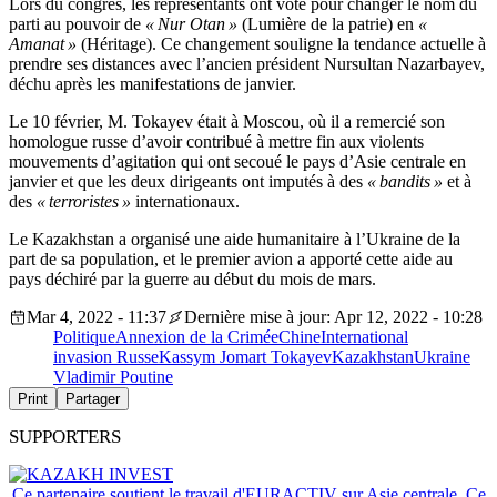
Lors du congrès, les représentants ont voté pour changer le nom du
parti au pouvoir de
« Nur Otan »
(Lumière de la patrie) en
«
Amanat »
(Héritage). Ce changement souligne la tendance actuelle à
prendre ses distances avec l’ancien président Nursultan Nazarbayev,
déchu après les manifestations de janvier.
Le 10 février, M. Tokayev était à Moscou, où il a remercié son
homologue russe d’avoir contribué à mettre fin aux violents
mouvements d’agitation qui ont secoué le pays d’Asie centrale en
janvier et que les deux dirigeants ont imputés à des
« bandits »
et à
des
« terroristes »
internationaux.
Le Kazakhstan a organisé une aide humanitaire à l’Ukraine de la
part de sa population, et le premier avion a apporté cette aide au
pays déchiré par la guerre au début du mois de mars.
Mar 4, 2022 - 11:37
Dernière mise à jour: Apr 12, 2022 - 10:28
Politique
Annexion de la Crimée
Chine
International
invasion Russe
Kassym Jomart Tokayev
Kazakhstan
Ukraine
Vladimir Poutine
Print
Partager
SUPPORTERS
Ce partenaire soutient le travail d'EURACTIV sur Asie centrale. Ce