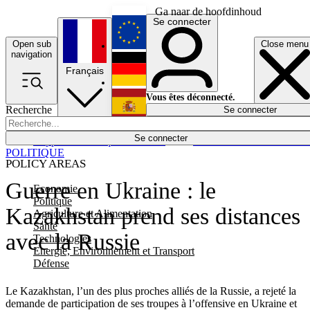
Ga naar de hoofdinhoud
Se connecter
Open sub
Close menu
English
navigation
Français
Deutsch
Vous êtes déconnecté.
Recherche
Se connecter
Español
Lumières éteintes
Se connecter
Rapporteur
Politique
Économie
Newsletters
Evénements
Em
POLITIQUE
POLICY AREAS
Guerre en Ukraine : le
Economie
Politique
Kazakhstan prend ses distances
Agriculture et Alimentation
Santé
avec la Russie
Technologies
Energie, Environnement et Transport
Défense
Le Kazakhstan, l’un des plus proches alliés de la Russie, a rejeté la
demande de participation de ses troupes à l’offensive en Ukraine et