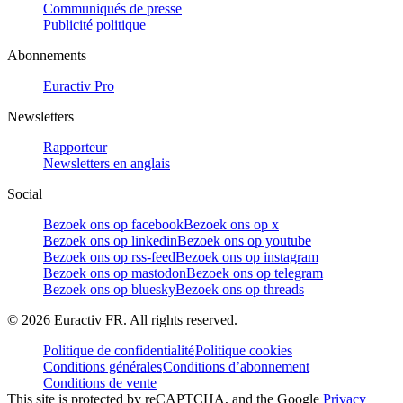
Communiqués de presse
Publicité politique
Abonnements
Euractiv Pro
Newsletters
Rapporteur
Newsletters en anglais
Social
Bezoek ons op facebook
Bezoek ons op x
Bezoek ons op linkedin
Bezoek ons op youtube
Bezoek ons op rss-feed
Bezoek ons op instagram
Bezoek ons op mastodon
Bezoek ons op telegram
Bezoek ons op bluesky
Bezoek ons op threads
©
2026
Euractiv FR. All rights reserved.
Politique de confidentialité
Politique cookies
Conditions générales
Conditions d’abonnement
Conditions de vente
This site is protected by reCAPTCHA, and the Google
Privacy