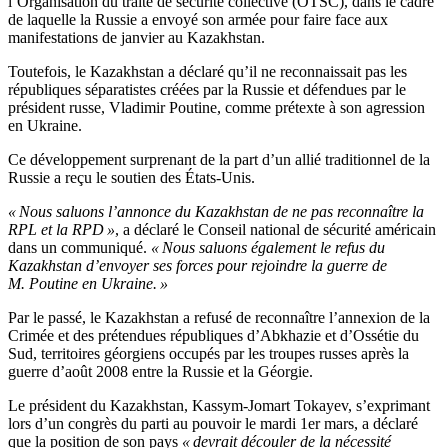
l’Organisation du traité de sécurité collective (OTSC), dans le cadre
de laquelle la Russie a envoyé son armée pour faire face aux
manifestations de janvier au Kazakhstan.
Toutefois, le Kazakhstan a déclaré qu’il ne reconnaissait pas les
républiques séparatistes créées par la Russie et défendues par le
président russe, Vladimir Poutine, comme prétexte à son agression
en Ukraine.
Ce développement surprenant de la part d’un allié traditionnel de la
Russie a reçu le soutien des États-Unis.
« Nous saluons l’annonce du Kazakhstan de ne pas reconnaître la
RPL et la RPD »
, a déclaré le Conseil national de sécurité américain
dans un communiqué.
« Nous saluons également le refus du
Kazakhstan d’envoyer ses forces pour rejoindre la guerre de
M. Poutine en Ukraine. »
Par le passé, le Kazakhstan a refusé de reconnaître l’annexion de la
Crimée et des prétendues républiques d’Abkhazie et d’Ossétie du
Sud, territoires géorgiens occupés par les troupes russes après la
guerre d’août 2008 entre la Russie et la Géorgie.
Le président du Kazakhstan, Kassym-Jomart Tokayev, s’exprimant
lors d’un congrès du parti au pouvoir le mardi 1er mars, a déclaré
que la position de son pays
« devrait découler de la nécessité