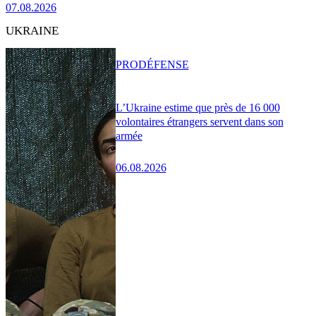
07.08.2026
UKRAINE
PRO
DÉFENSE
L’Ukraine estime que près de 16 000
volontaires étrangers servent dans son
armée
06.08.2026