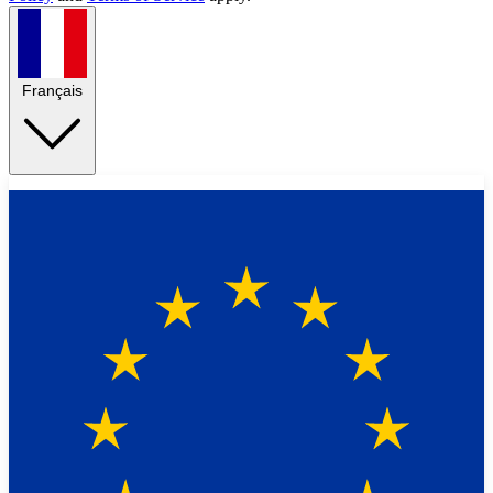
Français