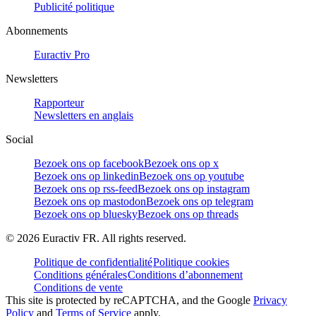
Publicité politique
Abonnements
Euractiv Pro
Newsletters
Rapporteur
Newsletters en anglais
Social
Bezoek ons op facebook
Bezoek ons op x
Bezoek ons op linkedin
Bezoek ons op youtube
Bezoek ons op rss-feed
Bezoek ons op instagram
Bezoek ons op mastodon
Bezoek ons op telegram
Bezoek ons op bluesky
Bezoek ons op threads
©
2026
Euractiv FR. All rights reserved.
Politique de confidentialité
Politique cookies
Conditions générales
Conditions d’abonnement
Conditions de vente
This site is protected by reCAPTCHA, and the Google
Privacy
Policy
and
Terms of Service
apply.