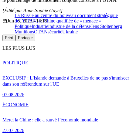
le pourcentage de financement conjoint consacré à l’OTAN.
[Édité par Anne-Sophie Gayet]
La Russie au centre du nouveau document stratégique
Jun 15, 2023 - 14:15
de l’OTAN, la Chine qualifiée de « menace »
Politique
Industrie
industrie de la défense
Jens Stoltenberg
Munitions
OTAN
sécurité
Ukraine
Print
Partager
LES PLUS LUS
POLITIQUE
EXCLUSIF : L'Islande demande à Bruxelles de ne pas s'immiscer
dans son référendum sur l'UE
07.08.2026
ÉCONOMIE
Merci la Chine : elle a sauvé l’économie mondiale
27.07.2026