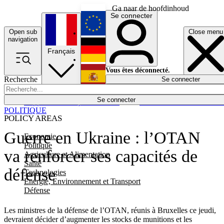
Ga naar de hoofdinhoud
Se connecter
Open sub
Close menu
English
navigation
Français
Deutsch
Vous êtes déconnecté.
Recherche
Se connecter
Español
Lumières éteintes
Se connecter
Rapporteur
Politique
Économie
Newsletters
Evénements
Em
POLITIQUE
POLICY AREAS
Guerre en Ukraine : l’OTAN
Economie
Politique
va renforcer ses capacités de
Agriculture et Alimentation
Santé
défense
Technologies
Energie, Environnement et Transport
Défense
Les ministres de la défense de l’OTAN, réunis à Bruxelles ce jeudi,
devraient décider d’augmenter les stocks de munitions et les