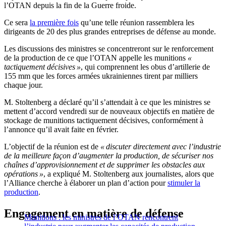
l’OTAN depuis la fin de la Guerre froide.
Ce sera
la première fois
qu’une telle réunion rassemblera les
dirigeants de 20 des plus grandes entreprises de défense au monde.
Les discussions des ministres se concentreront sur le renforcement
de la production de ce que l’OTAN appelle les munitions
«
tactiquement décisives »
, qui comprennent les obus d’artillerie de
155 mm que les forces armées ukrainiennes tirent par milliers
chaque jour.
M. Stoltenberg a déclaré qu’il s’attendait à ce que les ministres se
mettent d’accord vendredi sur de nouveaux objectifs en matière de
stockage de munitions tactiquement décisives, conformément à
l’annonce qu’il avait faite en février.
L’objectif de la réunion est de
« discuter directement avec l’industrie
de la meilleure façon d’augmenter la production, de sécuriser nos
chaînes d’approvisionnement et de supprimer les obstacles aux
opérations »
, a expliqué M. Stoltenberg aux journalistes, alors que
l’Alliance cherche à élaborer un plan d’action pour
stimuler la
production
.
Engagement en matière de défense
Munitions : les ministres de l’OTAN rencontrent